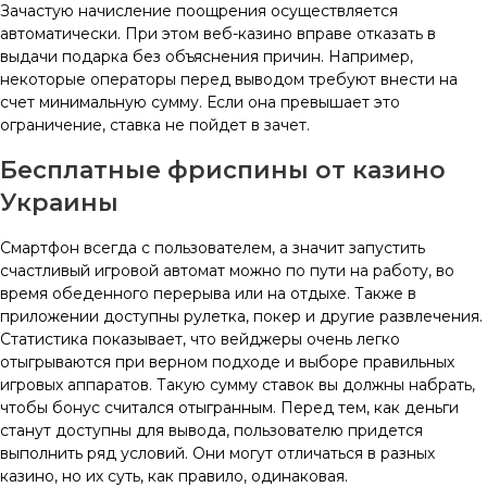
Зачастую начисление поощрения осуществляется
автоматически. При этом веб-казино вправе отказать в
выдачи подарка без объяснения причин. Например,
некоторые операторы перед выводом требуют внести на
счет минимальную сумму. Если она превышает это
ограничение, ставка не пойдет в зачет.
Бесплатные фриспины от казино
Украины
Смартфон всегда с пользователем, а значит запустить
счастливый игровой автомат можно по пути на работу, во
время обеденного перерыва или на отдыхе. Также в
приложении доступны рулетка, покер и другие развлечения.
Статистика показывает, что вейджеры очень легко
отыгрываются при верном подходе и выборе правильных
игровых аппаратов. Такую сумму ставок вы должны набрать,
чтобы бонус считался отыгранным. Перед тем, как деньги
станут доступны для вывода, пользователю придется
выполнить ряд условий. Они могут отличаться в разных
казино, но их суть, как правило, одинаковая.