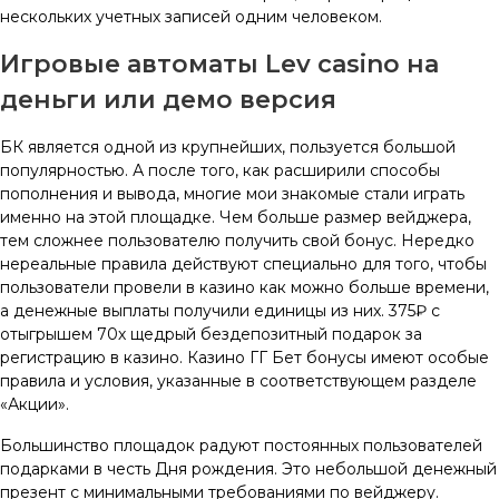
нескольких учетных записей одним человеком.
Игровые автоматы Lev сasino на
деньги или демо версия
БК является одной из крупнейших, пользуется большой
популярностью. А после того, как расширили способы
пополнения и вывода, многие мои знакомые стали играть
именно на этой площадке. Чем больше размер вейджера,
тем сложнее пользователю получить свой бонус. Нередко
нереальные правила действуют специально для того, чтобы
пользователи провели в казино как можно больше времени,
а денежные выплаты получили единицы из них. 375₽ с
отыгрышем 70х щедрый бездепозитный подарок за
регистрацию в казино. Казино ГГ Бет бонусы имеют особые
правила и условия, указанные в соответствующем разделе
«Акции».
Большинство площадок радуют постоянных пользователей
подарками в честь Дня рождения. Это небольшой денежный
презент с минимальными требованиями по вейджеру.