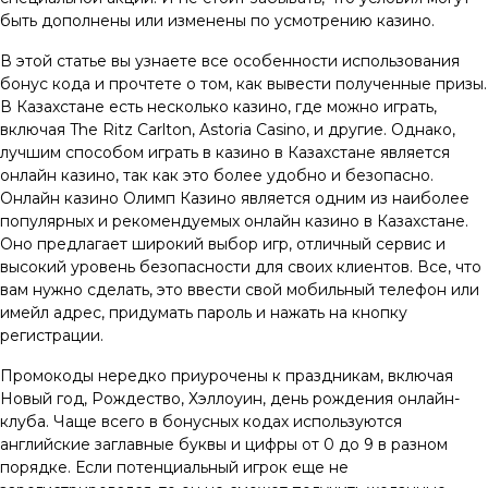
быть дополнены или изменены по усмотрению казино.
В этой статье вы узнаете все особенности использования
бонус кода и прочтете о том, как вывести полученные призы.
В Казахстане есть несколько казино, где можно играть,
включая The Ritz Carlton, Astoria Casino, и другие. Однако,
лучшим способом играть в казино в Казахстане является
онлайн казино, так как это более удобно и безопасно.
Онлайн казино Олимп Казино является одним из наиболее
популярных и рекомендуемых онлайн казино в Казахстане.
Оно предлагает широкий выбор игр, отличный сервис и
высокий уровень безопасности для своих клиентов. Все, что
вам нужно сделать, это ввести свой мобильный телефон или
имейл адрес, придумать пароль и нажать на кнопку
регистрации.
Промокоды нередко приурочены к праздникам, включая
Новый год, Рождество, Хэллоуин, день рождения онлайн-
клуба. Чаще всего в бонусных кодах используются
английские заглавные буквы и цифры от 0 до 9 в разном
порядке. Если потенциальный игрок еще не