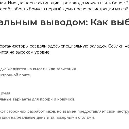
ния. Иногда после активации промокода можно взять более 3
особ забрать бонус в первый день после регистрации на сай
альным выводом: Как выб
организаторы создали здесь специальную вкладку. Ссылки на
ится на высоком уровне.
дко жалуются на вылеты или зависания.
ектронной почте.
-рума.
ельные варианты для профи и новичков.
т сторонних разработчиков, но взамен предоставляет свои инстр
ставки на реальные деньги за покерными столами.