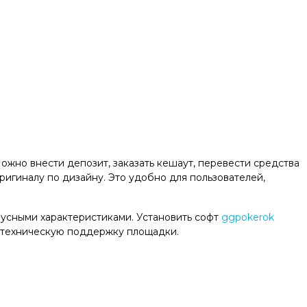
Можно внести депозит, заказать кешаут, перевести средства
игиналу по дизайну. Это удобно для пользователей,
нусными характеристиками. Установить софт
ggpokerok
в техническую поддержку площадки.