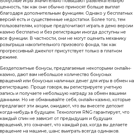
Бонусные игры значительно повышают развлекательную
ценность, так как они обычно приносят больше выплат
благодаря дополнительным функциям. Однако у бесплатных
версий есть и существенные недостатки. Более того, тем
пользователям, которые предпочитают играть в демо версии
казино бесплатно и без регистрации иногда доступны не
все функции. В частности, они не могут оценить механику
розыгрыша накопительного призового фонда, так как
прогрессивный джекпот присутствует только в платном
режиме.
Бездепозитные бонусы, предлагаемые некоторыми онлайн-
казино, дают вам небольшое количество бонусных
вращений или бонусных наличных денег для игры в обмен на
регистрацию. Проще говоря, вы регистрируете учетную
запись и получаете небольшую награду за обмен вашими
данными. Но не обманывайте себя, онлайн-казино, которые
предлагают эти акции, ожидают, что вы внесете депозит
когда-нибудь в будущем. Технология RNG гарантирует, что
каждый спин не зависит от предыдущих и будущих
вращений, это означает, что каждый раз, когда вы делаете
вращение на машине, шанс выиграть всегда одинаков.