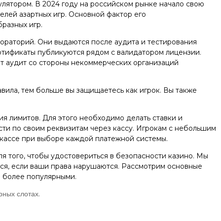
лятором. В 2024 году на российском рынке начало свою
елей азартных игр. Основной фактор его
разных игр.
бораторий. Они выдаются после аудита и тестирования
ертификаты публикуются рядом с валидатором лицензии.
т аудит со стороны некоммерческих организаций
равила, тем больше вы защищаетесь как игрок. Вы также
я лимитов. Для этого необходимо делать ставки и
сти по своим реквизитам через кассу. Игрокам с небольшим
кассе при выборе каждой платежной системы.
я того, чтобы удостовериться в безопасности казино. Мы
ться, если ваши права нарушаются. Рассмотрим основные
е более популярными.
рных слотах.