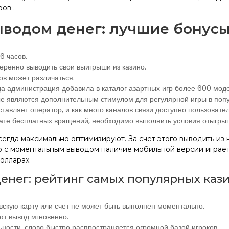
ов .
ыводом денег: лучшие бонусы
6 часов.
ренно выводить свои выигрыши из казино.
ов может различаться.
ода администрация добавила в каталог азартных игр более 600 мод
е являются дополнительным стимулом для регулярной игры в попу
авляет оператор, и как много каналов связи доступно пользовате
тате бесплатных вращений, необходимо выполнить условия отыгры
егда максимально оптимизируют. За счет этого выводить из 
но с моментальным выводом наличие мобильной версии играет
олларах.
енег: рейтинг самых популярных каз
овскую карту или счет не может быть выполнен моментально.
ают вывод мгновенно.
ьности, слово быстро распространяется огромной базой игроков.