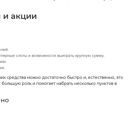
 и акции
елей.
лярные слоты и возможности выиграть крупную сумму.
лям.
ша.
них средства можно достаточно быстро и, естественно, это
 большую роль и помогает набрать несколько пунктов в
ино