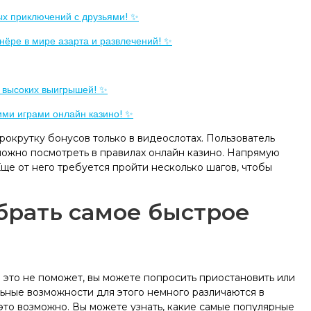
ых приключений с друзьями! ✨
нёре в мире азарта и развлечений! ✨
и высоких выигрышей! ✨
ими играми онлайн казино! ✨
окрутку бонусов только в видеослотах. Пользователь
 можно посмотреть в правилах онлайн казино. Напрямую
ще от него требуется пройти несколько шагов, чтобы
брать самое быстрое
и это не поможет, вы можете попросить приостановить или
льные возможности для этого немного различаются в
 это возможно. Вы можете узнать, какие самые популярные