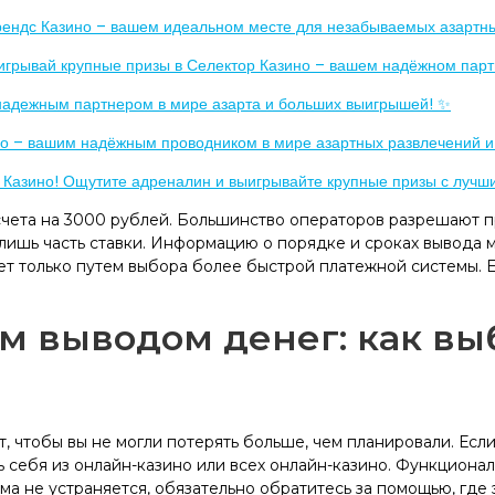
Френдс Казино – вашем идеальном месте для незабываемых азартн
игрывай крупные призы в Селектор Казино – вашем надёжном парт
м надежным партнером в мире азарта и больших выигрышей! ✨
зино – вашим надёжным проводником в мире азартных развлечений 
о Казино! Ощутите адреналин и выигрывайте крупные призы с лучш
чета на 3000 рублей. Большинство операторов разрешают пр
т лишь часть ставки. Информацию о порядке и сроках вывода
ет только путем выбора более быстрой платежной системы. Е
м выводом денег: как вы
т, чтобы вы не могли потерять больше, чем планировали. Есл
ь себя из онлайн-казино или всех онлайн-казино. Функциона
ема не устраняется, обязательно обратитесь за помощью, где