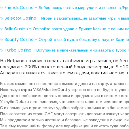
✨ Friends Casino – Добро пожаловать в мир удачи и веселья в Ф
✨ Selector Casino – Играй в захватывающие азартные игры и выи
✨ Brillx Casino – Откройте врата удачи с Брилкс Казино – вашим
✨ Bounty Casino – Откройте свой путь к богатству с Баунти Каз
✨ Turbo Casino – Вступайте в увлекательный мир азарта с Турбо
На Betpanda.io можно играть в любимые игры казино, не б
предлагает 200% приветственный бонус размером до $ + 20
Аппараты отличаются показателем отдачи, волатильностью, 
В таких казино нет возможности вывести деньги на карту, а также 
Используя карты VISA/MasterCard у игроков явно не будет трудно
Для этого необходимо делать ставки и продвигаться в системе стат
У клуба Deluxe есть лицензия, что является гарантом честности п
С их помощью игроки смогут удобно забрать наличные в банкомата
Пользователи из стран СНГ могут совершать депозит и кэшаут чер
Мы предлагаем только честные и безопасные заведения с лицензи
Там ему нужно найти форму для верификации и вписать туда раб