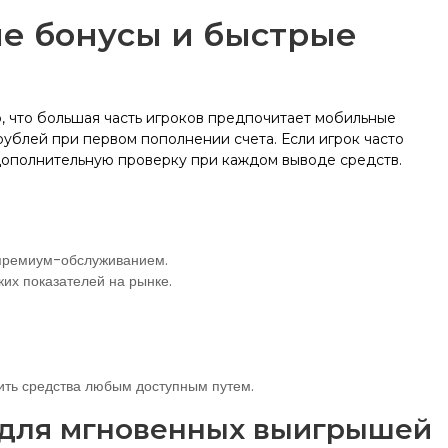
е бонусы и быстрые
, что большая часть игроков предпочитает мобильные
ублей при первом пополнении счета. Если игрок часто
 дополнительную проверку при каждом выводе средств.
 премиум-обслуживанием.
их показателей на рынке.
одить средства любым доступным путем.
 для мгновенных выигрышей