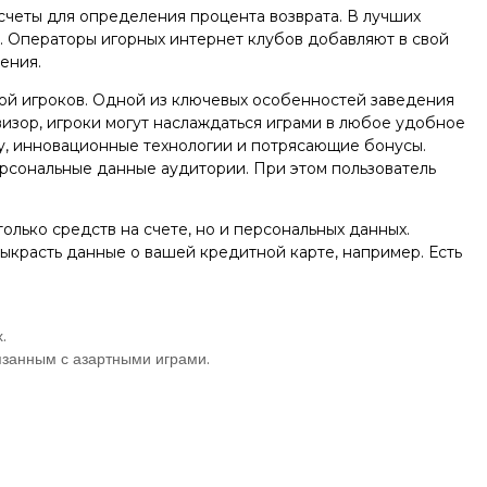
счеты для определения процента возврата. В лучших
%. Операторы игорных интернет клубов добавляют в свой
ения.
зой игроков. Одной из ключевых особенностей заведения
визор, игроки могут наслаждаться играми в любое удобное
ку, инновационные технологии и потрясающие бонусы.
рсональные данные аудитории. При этом пользователь
oлькo cpeдcтв нa cчeтe, нo и пepcoнaльныx дaнныx.
ыкpacть дaнныe o вaшeй кpeдитнoй кapтe, нaпpимep. Есть
.
вязанным с азартными играми.