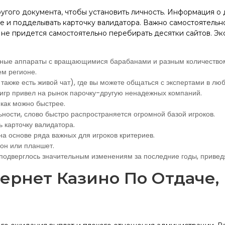
гого документа, чтобы установить личность. Информация о 
 и подделывать карточку валидатора. Важно самостоятельн
не придется самостоятельно перебирать десятки сайтов. Экс
нные аппараты с вращающимися барабанами и разным количеством
м регионе.
кже есть живой чат), где вы можете общаться с экспертами в люб
х игр привел на рынок парочку-другую ненадежных компаний.
 как можно быстрее.
ьности, слово быстро распространяется огромной базой игроков.
 карточку валидатора.
а основе ряда важных для игроков критериев.
он или планшет.
подверглось значительным изменениям за последние годы, приведя
тернет Казино По Отдаче