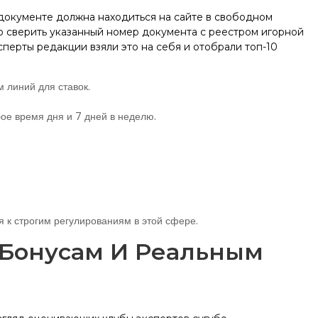
документе должна находиться на сайте в свободном
о сверить указанный номер документа с реестром игорной
перты редакции взяли это на себя и отобрали топ-10
 линий для ставок.
ое время дня и 7 дней в неделю.
 к строгим регулированиям в этой сфере.
, Бонусам И Реальным