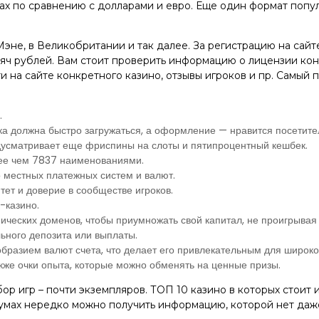
тах по сравнению с долларами и евро. Еще один формат попу
Мэне, в Великобритании и так далее. За регистрацию на сай
сяч рублей. Вам стоит проверить информацию о лицензии кон
и на сайте конкретного казино, отзывы игроков и пр. Самый 
.
а должна быстро загружаться, а оформление — нравится посетите
едусматривает еще фриспины на слоты и пятипроцентный кешбек.
лее чем 7837 наименованиями.
 местных платежных систем и валют.
тет и доверие в сообществе игроков.
-казино.
ических доменов, чтобы приумножать свой капитал, не проигрывая 
ьного депозита или выплаты.
разием валют счета, что делает его привлекательным для широког
акже очки опыта, которые можно обменять на ценные призы.
ор игр – почти экземпляров. ТОП 10 казино в которых стоит и
румах нередко можно получить информацию, которой нет даж