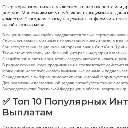
Операторы запрашивают у клиентов копию паспорта или дру
доступе. Мошенники могут публиковать выдуманные данные
комиссии. Благодаря списку надежных платформ читателям 
онлайн-казино мира.
В лицензированных клубах предлагаются только сертифицирова
Списки основаны на данных из популярных онлайн-казино в ваше
Существует также Национальная горячая линия GamCare (у них та
Также стоит отметить, что большой интерес к индустрии азартны
Следуйте этим пяти шагам, чтобы создать аккаунт и начать играть
В редких случаях, когда предыдущее не соответствует действител
Мошенники могут публиковать выдуманные данные и подделывать
Определиться с выбором поможет список, который формируется н
Для реализации поставленной задачи потребуется только смартф
Законодательство Российской Федерации в области азартных игр 
✅ Топ 10 Популярных Ин
Выплатам