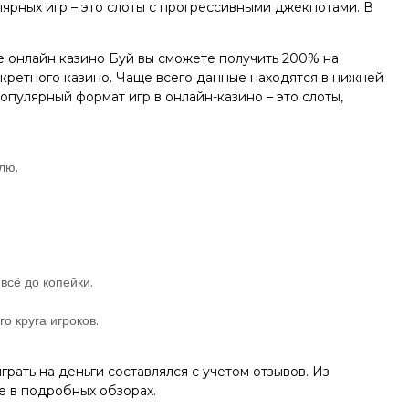
лярных игр – это слоты с прогрессивными джекпотами. В
те онлайн казино Буй вы сможете получить 200% на
кретного казино. Чаще всего данные находятся в нижней
популярный формат игр в онлайн-казино – это слоты,
лю.
всё до копейки.
о круга игроков.
грать на деньги составлялся с учетом отзывов. Из
е в подробных обзорах.