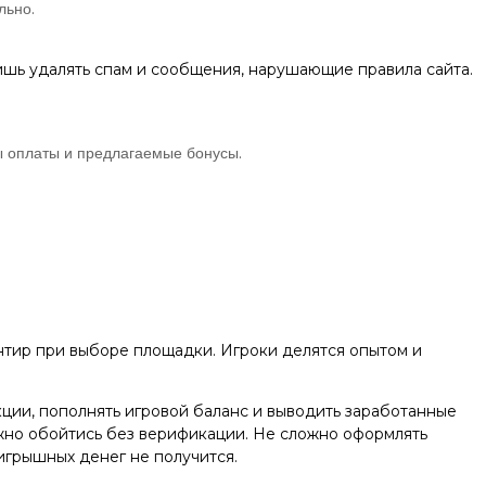
льно.
ишь удалять спам и сообщения, нарушающие правила сайта.
ды оплаты и предлагаемые бонусы.
нтир при выборе площадки. Игроки делятся опытом и
кции, пополнять игровой баланс и выводить заработанные
жно обойтись без верификации. Не сложно оформлять
ыигрышных денег не получится.