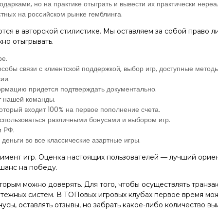
арками, но на практике отыграть и вывести их практически нереа
тных на российском рынке гемблинга.
ся в авторской стилистике. Мы оставляем за собой право л
но отыгрывать.
ре.
особы связи с клиентской поддержкой, выбор игр, доступные мето
ии.
формацию придется подтверждать документально.
т нашей команды.
который входит 100% на первое пополнение счета.
воспользоваться различными бонусами и выбором игр.
и РФ.
деньги во все классические азартные игры.
имент игр. Оценка настоящих пользователей — лучший орие
 шанс на победу.
торым можно доверять. Для того, чтобы осуществлять транза
атежных систем. В ТОПовых игровых клубах первое время мо
нусы, оставлять отзывы, но забрать какое-либо количество в