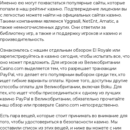
Именно ею могут похвастаться популярные сайты, которые
попали в наш рейтинг казино. Подтверждение лицензии вы
с легкостью можете найти на официальных сайтах казино.
Такими компаниями являемся Yggrasill, NetEnt, Amatic, а
также немногочисленных других. Они ответили за
библиотеку игр, а также и поддержку игроков и казино и
производительность.
Ознакомьтесь с нашим отдельным обзором El Royale или
зарегистрируйтесь в казино сегодня, чтобы испытать все, что
оно может предложить. Для игроков из Великобритании
Casino.com выделяется тем, что разрешает транзакции
PayPal, что делает его популярным выбором среди тех, кто
ищет гибкие варианты оплаты. Кроме того, доступны другие
способы оплаты для Великобритании, включая Boku. Для
тех, кто ищет чтобы присоединиться к одному из лучших
казино PayPal в Великобритании, обязательно прочитайте
наш обзор или проверьте Casino.com непосредственно.
Есть пара вещей, которые стоит принимать во внимание для
того, чтобы удостовериться в безопасности казино. Мы
составили список из этих вещей, и ниже вы можете с ним