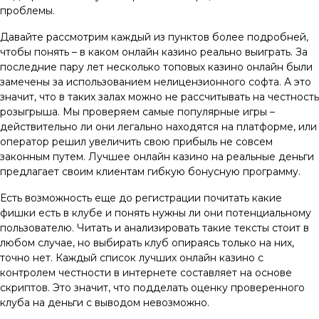
проблемы.
Давайте рассмотрим каждый из пунктов более подробней,
чтобы понять – в каком онлайн казино реально выиграть. За
последние пару лет несколько топовых казино онлайн были
замечены за использованием нелицензионного софта. А это
значит, что в таких залах можно не рассчитывать на честность
розыгрыша. Мы проверяем самые популярные игры –
действительно ли они легально находятся на платформе, или
оператор решил увеличить свою прибыль не совсем
законным путем. Лучшее онлайн казино на реальные деньги
предлагает своим клиентам гибкую бонусную программу.
Есть возможность еще до регистрации почитать какие
фишки есть в клубе и понять нужны ли они потенциальному
пользователю. Читать и анализировать такие тексты стоит в
любом случае, но выбирать клуб опираясь только на них,
точно нет. Каждый список лучших онлайн казино с
контролем честности в интернете составляет на основе
скриптов. Это значит, что подделать оценку проверенного
клуба на деньги с выводом невозможно.