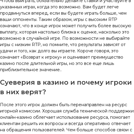
Чтобы выиграть, обязательно делайте ставки и участвуйте в
указанных играх, когда это возможно. Вам будет легче
продвинуться вперед, если вы будете играть больше, чем
ваши оппоненты. Таким образом, игры с высоким RTP
означают, что в конце игрок может получить более высокую
выплату, которая настолько близка к оценке, насколько это
возможно в случайной игре. По возможности не выбирайте
игры с низким RTP, но помните, что результаты зависят от
удачи и того, как долго вы играете. Короче говоря, это
означает «Возврат к игроку» и оценивает преимущество
казино после длительной игры, но это все еще лишь
приблизительное значение..
Суеверия в казино и почему игроки
в них верят?
После этого игрок должен быть перенаправлен на ресурс
игорной комиссии. Хорошая служба технической поддержки
онлайн-казино облегчает использование ресурса, помогает
клиентам решить их вопросы и всегда оперативно отвечает
на обращения пользователей. Чем больше способов связи с