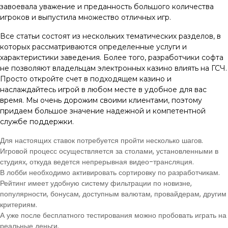
завоевала уважение и преданность большого количества
игроков и выпустила множество отличных игр.
Все статьи состоят из нескольких тематических разделов, в
которых рассматриваются определенные услуги и
характеристики заведения. Более того, разработчики софта
не позволяют владельцам электронных казино влиять на ГСЧ.
Просто откройте счет в подходящем казино и
наслаждайтесь игрой в любом месте в удобное для вас
время. Мы очень дорожим своими клиентами, поэтому
придаем большое значение надежной и компетентной
службе поддержки.
Для настоящих ставок потребуется пройти несколько шагов.
Игровой процесс осуществляется за столами, установленными в
студиях, откуда ведется непрерывная видео-трансляция.
В лобби необходимо активировать сортировку по разработчикам.
Рейтинг имеет удобную систему фильтрации по новизне,
популярности, бонусам, доступным валютам, провайдерам, другим
критериям.
А уже после бесплатного тестирования можно пробовать играть на
реальные деньги.