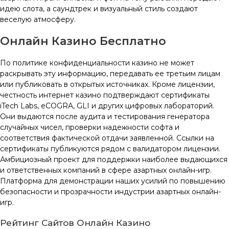
идею слота, а саундтрек и визуальный стиль создают
веселую атмосферу.
Онлайн Казино Бесплатно
По политике конфиденциальности казино не может
раскрывать эту информацию, передавать ее третьим лицам
или публиковать в открытых источниках. Кроме лицензии,
честность интернет казино подтверждают сертификаты
iTech Labs, eCOGRA, GLI и других цифровых лабораторий.
Они выдаются после аудита и тестирования генератора
случайных чисел, проверки надежности софта и
соответствия фактической отдачи заявленной. Ссылки на
сертификаты публикуются рядом с валидатором лицензии.
Амбициозный проект для поддержки наиболее выдающихся
и ответственных компаний в сфере азартных онлайн-игр.
Платформа для демонстрации наших усилий по повышению
безопасности и прозрачности индустрии азартных онлайн-
игр.
Рейтинг Сайтов Онлайн Казино