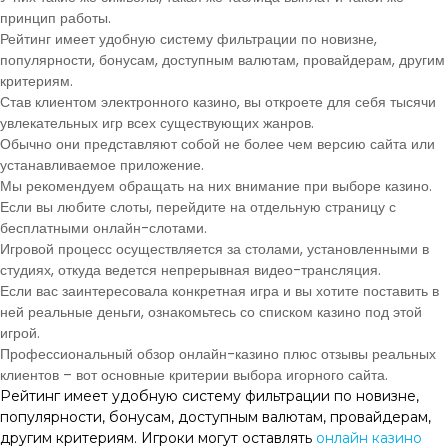
принцип работы.
Рейтинг имеет удобную систему фильтрации по новизне,
популярности, бонусам, доступным валютам, провайдерам, другим
критериям.
Став клиентом электронного казино, вы откроете для себя тысячи
увлекательных игр всех существующих жанров.
Обычно они представляют собой не более чем версию сайта или
устанавливаемое приложение.
Мы рекомендуем обращать на них внимание при выборе казино.
Если вы любите слоты, перейдите на отдельную страницу с
бесплатными онлайн-слотами.
Игровой процесс осуществляется за столами, установленными в
студиях, откуда ведется непрерывная видео-трансляция.
Если вас заинтересовала конкретная игра и вы хотите поставить в
ней реальные деньги, ознакомьтесь со списком казино под этой
игрой.
Профессиональный обзор онлайн-казино плюс отзывы реальных
клиентов – вот основные критерии выбора игорного сайта.
Рейтинг имеет удобную систему фильтрации по новизне,
популярности, бонусам, доступным валютам, провайдерам,
другим критериям. Игроки могут оставлять
онлайн казино