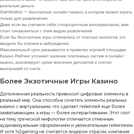
реальные деньги.
Gaminator — бесплатное онлайн-казино, в котором можно играть
только для развлечения.
Даже если вы считаете себя стопроцентным консерватором, вам
стоит ознакомиться с этим видом развлечений.
Если бы бесплатные игры отличались от платных аналогов, это
вводило бы игроков в заблуждение.
Максимальный срок указывается в правилах игровой площадки.
Казино Рейтинг уточняет наличие платежных систем в онлайн-
казино, анализирует сроки внесения депозитов и снятия
выигрышей со счета.
Более Экзотичные Игры Казино
Дополненная реальность привносит цифровые элементы в
реальный мир. Она способна сочетать элементы реальных
казино с виртуальными, что сделает геймплей еще более
захватывающим, а игры — более интерактивными. Этот слот
на тему греческой мифологии отличается отменным
аудиовизуальным оформлением и увлекательным геймплеем.
И хотя 1x2gaming не считается лидером отрасли, компания