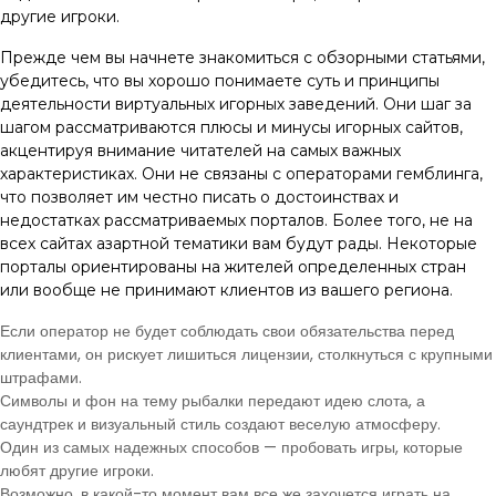
другие игроки.
Прежде чем вы начнете знакомиться с обзорными статьями,
убедитесь, что вы хорошо понимаете суть и принципы
деятельности виртуальных игорных заведений. Они шаг за
шагом рассматриваются плюсы и минусы игорных сайтов,
акцентируя внимание читателей на самых важных
характеристиках. Они не связаны с операторами гемблинга,
что позволяет им честно писать о достоинствах и
недостатках рассматриваемых порталов. Более того, не на
всех сайтах азартной тематики вам будут рады. Некоторые
порталы ориентированы на жителей определенных стран
или вообще не принимают клиентов из вашего региона.
Если оператор не будет соблюдать свои обязательства перед
клиентами, он рискует лишиться лицензии, столкнуться с крупными
штрафами.
Символы и фон на тему рыбалки передают идею слота, а
саундтрек и визуальный стиль создают веселую атмосферу.
Один из самых надежных способов — пробовать игры, которые
любят другие игроки.
Возможно, в какой-то момент вам все же захочется играть на