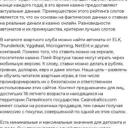
конце каждого года), в это время казино предоставляют
актуальные данные. Преимуществом этого рейтинга слотов
является то, что он основан на фактических данных о ставках
на реальные деньги в казино онлайн. Разновидности
автоматов и их преимущества, критерии лучших слотов.
В каталоге азартного клуба можно найти автоматы от ELK,
Thunderkick, Yggdrasil, Microgaming, NetEnt и других
компаний. Помимо того, что ставить можно на зеркале,
посетители казино Плей Фортуна также могут играть через
мобильную версию. К слову, ставки можно делать в рублях,
гривнах, долларах, евро и даже злотых. Наша цель – развлечь
и обучить читателя азартным играм, в том числе
проинформировать их о безопасном и ответственном
использовании этих сайтов. Контент предназначен для лиц,
достигших 18-летнего возраста и находящихся на
территории Латвийского государства. Casinobaltics.com
имеет ссылки на розничных продавцов, тем самым получая
комиссию с покупки, совершенной по одной из этих ссылок.
Есть минимальные и максимальные значения для депозита и