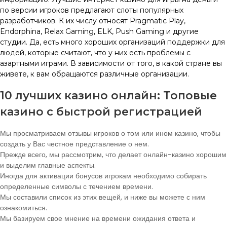
по версии игроков предлагают слоты популярных
разработчиков. К их числу относят Pragmatic Play,
Endorphina, Relax Gaming, ELK, Push Gaming и другие
студии. Да, есть много хороших организаций поддержки для
людей, которые считают, что у них есть проблемы с
азартными играми. В зависимости от того, в какой стране вы
живете, к вам обращаются различные организации.
10 лучших казино онлайн: Топовые
казино с быстрой регистрацией
Мы просматриваем отзывы игроков о том или ином казино, чтобы
создать у Вас честное представление о нем.
Прежде всего, мы рассмотрим, что делает онлайн-казино хорошим
и выделим главные аспекты.
Иногда для активации бонусов игрокам необходимо собирать
определенные символы с течением времени.
Мы составили список из этих вещей, и ниже вы можете с ним
ознакомиться.
Мы базируем свое мнение на времени ожидания ответа и