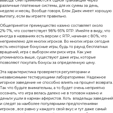
вывода. Они применяются к одной транзакции через
различные платежные системы, для их суммы за день,
неделю и месяц. Вообще говоря, Блэк Джек имеет хорошую
выплату, если вы играете правильно.
Общепринятое преимущество казино составляет около
2%-7%, что соответствует 98%-93% RTP. Имейте в виду, что
иногда в названиях есть версии с RTP, начиная с 80%, что
неприемлемо для многих игроков. Во многих играх сегодня
есть некоторые бонусные игры, будь то раунд бесплатных
вращений, игра с выбором или риск-игра. Как уже
упоминалось выше, существуют даже игры, которые
позволяют покупать бонусы за определенную цену.
Эта характеристика проверяется регуляторами и
независимыми тестирующими лабораториями. Надежное
игорное заведение не способно влиять на процент возврата.
Так что будьте внимательны, а то будет очень неприятно
осознать, что игра велась далеко не в топовом казино и
деньги ушли в карман аферистов. Хоть владельцы заведений
и следят за наиболее популярными предпочтениями
игроков , все равно у каждого свой вкус и тут даже самый