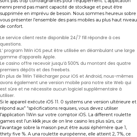
sont pas trop contraignantes pour l’équipement. L’application
nenni prend pas maint capacité de stockage et peut être
supprimée en imprévu de besoin. Nous sommes heureux sobre
vous présenter l’ensemble des paris mobiles au plus haut niveau
de confort.
Le service client reste disponible 24/7 fill répondre à ces
questions.
L’ program 1Win iOS peut être utilisée en déambulant une large
gamme d’appareils Apple.
Le casino offre recevoir jusqu’à 500% du montant des quatre
premiers dépôts et des freebets.
En plus de 1Win Télécharger pour iOS et Android, nous-mêmes
avons également une version mobile para notre site Web qui
est sûre et ne nécessite aucun logiciel supplémentaire à
utiliser.
Si le appareil exécute iOS 11. 0 systems une version ultérieure et
répond aux” “spécifications requises, vous devez utiliser
l’application 1Win sur votre comptoir iOS. La different roulette
games est l’un kklk jeux de on line casino les plus sûrs, car
l’avantage sobre la maison peut être aussi éphémère que 1,
thirty five %. A una roulette européenne, elle atteint 2, 7%, ce