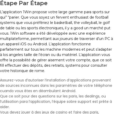
Étape Par Étape
L’application 1Win propose votre large gamme para sports sur
qui” “parier. Que vous soyez un fervent enthusiast de football
systems que vous préfériez le basketball, the volleyball, le golf
de table ou les sports électroniques, il y a good un marché put
vous. 1Win software a été développée avec une expérience
multiplateforme, permettant aux joueurs de traverser d’un PC à
un appareil iOS ou Android. L’application fonctionne
parfaitement sur tous les machine modernes et peut s’adapter
à los angeles taille de l’écran ou du matériel. L’application vous
offre la possibilité de gérer aisement votre compte, que ce soit
fill effectuer des dépôts, des retraits, systems pour consulter
votre historique de rome.
Assurez-vous d’autoriser l’installation d’applications provenant
de sources inconnues dans les paramètres de votre téléphone
cuando vous êtes en déambulant Android.
Que ce soit pour des questions sur les paris, les dealings, ou
l’utilisation para l’application, l’équipe sobre support est prête à
aider.
Vous devez jouer à des jeux de casino et faire des paris,