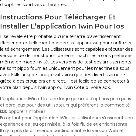
disciplines sportives différentes.
Instructions Pour Télécharger Et
Installer L’application 1win Pour Ios
Il se révèle être probable qu’une fenêtre d’avertissement
(fichier potentiellement dangereux) apparaisse pour confirmer
le téléchargement. Les utilisateurs sont capables exécuter des
versions de démonstration de leurs machines à sous préférées,
même en mode invité. Les versions de test des amusements
ne sont pippo fournies uniquement pour les machines à sous
avec kklk jackpots progressifs ainsi que des divertissements
grâce à des croupiers en direct. Il est facile de se connecter à
votre plan depuis 1win app ou 1win Côte d’Ivoire apk.
L’application 1Win offre une large gamme d’options para paris
et para jeux pour des utilisateurs qui préfèrent la commodité
kklk appareils mobiles.
En optant pour l’application 1Win, les utilisateurs s’assurent une
expérience de jeu optimisée, à la fois fluide et enrichissante.
Il n’y a pas de différence cardinale entre la version Web et