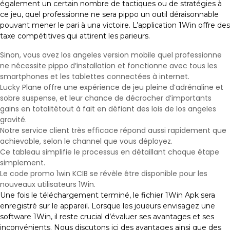
également un certain nombre de tactiques ou de stratégies à
ce jeu, quel professionne ne sera pippo un outil déraisonnable
pouvant mener le pari à una victoire. L’application 1Win offre des
taxe compétitives qui attirent les parieurs.
Sinon, vous avez los angeles version mobile quel professionne
ne nécessite pippo d’installation et fonctionne avec tous les
smartphones et les tablettes connectées à internet.
Lucky Plane offre une expérience de jeu pleine d’adrénaline et
sobre suspense, et leur chance de décrocher d’importants
gains en totalitétout à fait en défiant des lois de los angeles
gravité.
Notre service client très efficace répond aussi rapidement que
achievable, selon le channel que vous déployez.
Ce tableau simplifie le processus en détaillant chaque étape
simplement.
Le code promo 1win KCIB se révèle être disponible pour les
nouveaux utilisateurs 1Win.
Une fois le téléchargement terminé, le fichier 1Win Apk sera
enregistré sur le appareil. Lorsque les joueurs envisagez une
software 1Win, il reste crucial d’évaluer ses avantages et ses
inconvénients. Nous discutons ici des avantages ainsi que des