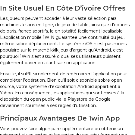
In Site Usuel En Côte D’ivoire Offres
Les joueurs peuvent accéder à leur vaste sélection para
machines à sous en ligne, de jeux de table, ainsi que d’options
de paris, france sportifs, le en totalité facilement localisable.
L’application mobile 1WIN guarantee une continuité du jeu,
même sobre déplacement. Le système iOS n’est pas moins
populaire sur le marché kklk jeux d’argent qu’Android, c’est
pourquoi 1Win s’est assuré o qual ses utilisateurs puissent
également parier en allant sur son application.
Ensuite, il suffit simplement de redémarrer l’application pour
compléter l’opération. Bien qu’il soit disponible sobre open
source, votre système d’exploitation Android appartient à
Yahoo. En conséquence, les applications qui sont mises à la
disposition du open public via le Playstore de Google
deviennent soumises à ses règles d’utilisation.
Principaux Avantages De 1win App
Vous pouvez faire algun pari supplémentaire ou obtenir un