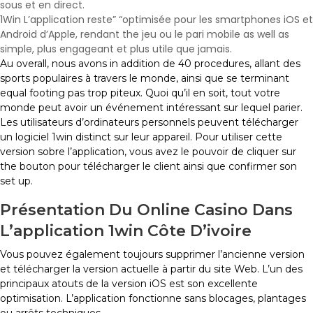
sous et en direct.
1Win L’application reste” “optimisée pour les smartphones iOS et
Android d’Apple, rendant the jeu ou le pari mobile as well as
simple, plus engageant et plus utile que jamais.
Au overall, nous avons in addition de 40 procedures, allant des
sports populaires à travers le monde, ainsi que se terminant
equal footing pas trop piteux. Quoi qu’il en soit, tout votre
monde peut avoir un événement intéressant sur lequel parier.
Les utilisateurs d’ordinateurs personnels peuvent télécharger
un logiciel 1win distinct sur leur appareil. Pour utiliser cette
version sobre l’application, vous avez le pouvoir de cliquer sur
the bouton pour télécharger le client ainsi que confirmer son
set up.
Présentation Du Online Casino Dans
L’application 1win Côte D’ivoire
Vous pouvez également toujours supprimer l’ancienne version
et télécharger la version actuelle à partir du site Web. L’un des
principaux atouts de la version iOS est son excellente
optimisation. L’application fonctionne sans blocages, plantages