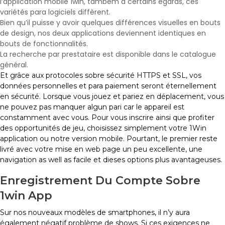
l’application mobile 1win, também à certains égards, ces
variétés para logiciels diffèrent.
Bien qu’il puisse y avoir quelques différences visuelles en bouts
de design, nos deux applications deviennent identiques en
bouts de fonctionnalités.
La recherche par prestataire est disponible dans le catalogue
général.
Et grâce aux protocoles sobre sécurité HTTPS et SSL, vos
données personnelles et para paiement seront éternellement
en sécurité. Lorsque vous jouez et pariez en déplacement, vous
ne pouvez pas manquer algun pari car le appareil est
constamment avec vous. Pour vous inscrire ainsi que profiter
des opportunités de jeu, choisissez simplement votre 1Win
application ou notre version mobile. Pourtant, le premier reste
livré avec votre mise en web page un peu excellente, une
navigation as well as facile et dieses options plus avantageuses.
Enregistrement Du Compte Sobre
1win App
Sur nos nouveaux modèles de smartphones, il n’y aura
également négatif problème de shows. Si ces exigences ne