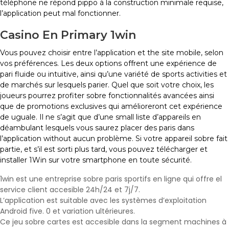
téléphone ne répond pippo à la construction minimale requise,
l’application peut mal fonctionner.
Casino En Primary 1win
Vous pouvez choisir entre l’application et the site mobile, selon
vos préférences. Les deux options offrent une expérience de
pari fluide ou intuitive, ainsi qu’une variété de sports activities et
de marchés sur lesquels parier. Quel que soit votre choix, les
joueurs pourrez profiter sobre fonctionnalités avancées ainsi
que de promotions exclusives qui amélioreront cet expérience
de uguale. Il ne s’agit que d’une small liste d’appareils en
déambulant lesquels vous saurez placer des paris dans
l’application without aucun problème. Si votre appareil sobre fait
partie, et s’il est sorti plus tard, vous pouvez télécharger et
installer 1Win sur votre smartphone en toute sécurité.
1win est une entreprise sobre paris sportifs en ligne qui offre el
service client accesible 24h/24 et 7j/7.
L’application est suitable avec les systèmes d’exploitation
Android five. 0 et variation ultérieures.
Ce jeu sobre cartes est accesible dans la segment machines à