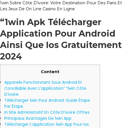
1win Sobre Côte D’ivoire: Votre Destination Pour Des Paris Et
Les Jeux De On Line Casino En Ligne
“1win Apk Télécharger
Application Pour Android
Ainsi Que Ios Gratuitement
2024
Content
Appareils Fonctionnant Sous Android Et
Conciliable Avec L’application” “1win Côte
D’ivoire
Télécharger 1win Pour Android: Guide Étape
Par Étape
In Site Administratif En Côte D’ivoire Offres
Principaux Avantages De 1win App
Télécharger L’application 1win App Pour Ios