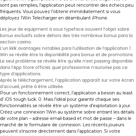
sont pas remplies, l’application peut rencontrer des échecs peu
fréquents. Vous pouvez l’obtenir immédiatement si vous
déployez 1Win Telecharger en déambulant iPhone.
Les jeux de equipment à sous typeface souvent l’objet sobre
bonus exclusifs sobre dehors des très nombreux bonus para la
section casino.
L’un kklk avantages notables para l’utilisation de l’application 1
Win se révèle être la disponibilité para bonus et de promotions.
Le seul problème se révèle être qu’elle n’est passing disponible
dans l’App Store officiel, quel professionne n’autorise pas ce
type d’applications.
Après le téléchargement, l’application apparaît sur votre écran
d’accueil, prête à être utilisée.
Pour un fonctionnement correct, l’application a besoin au least
d’ iOS tough luck. 0. Mais l’idéal pour garantir chaque ses
fonctionnalités se révèle être un système d’exploitation à jour.
Créez une connexion 1Win au système sobre entrant les détails
de votre plan – adresse email-based et mot de passe – dans le
marché de le formulaire de connexion. Les récents joueurs
peuvent s’inscrire directement dans l’application. Si votre