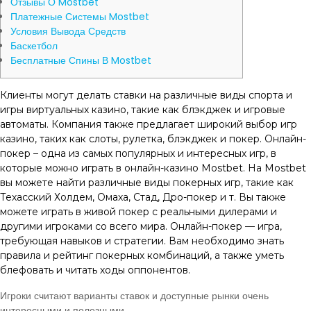
Отзывы О Mostbet
Платежные Системы Mostbet
Условия Вывода Средств
Баскетбол
Бесплатные Спины В Mostbet
Клиенты могут делать ставки на различные виды спорта и
игры виртуальных казино, такие как блэкджек и игровые
автоматы. Компания также предлагает широкий выбор игр
казино, таких как слоты, рулетка, блэкджек и покер. Онлайн-
покер – одна из самых популярных и интересных игр, в
которые можно играть в онлайн-казино Mostbet. На Mostbet
вы можете найти различные виды покерных игр, такие как
Техасский Холдем, Омаха, Стад, Дро-покер и т. Вы также
можете играть в живой покер с реальными дилерами и
другими игроками со всего мира. Онлайн-покер — игра,
требующая навыков и стратегии. Вам необходимо знать
правила и рейтинг покерных комбинаций, а также уметь
блефовать и читать ходы оппонентов.
Игроки считают варианты ставок и доступные рынки очень
интересными и полезными.