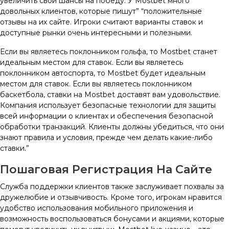
увеличить свои шансы на победу. У Mostbet много
довольных клиентов, которые пишут” “положительные
отзывы на их сайте. Игроки считают варианты ставок и
доступные рынки очень интересными и полезными.
Если вы являетесь поклонником гольфа, то Mostbet станет
идеальным местом для ставок. Если вы являетесь
поклонником автоспорта, то Mostbet будет идеальным
местом для ставок. Если вы являетесь поклонником
баскетбола, ставки на Mostbet доставят вам удовольствие.
Компания использует безопасные технологии для защиты
всей информации о клиентах и обеспечения безопасной
обработки транзакций. Клиенты должны убедиться, что они
знают правила и условия, прежде чем делать какие-либо
ставки.”
Пошаговая Регистрация На Сайте
Служба поддержки клиентов также заслуживает похвалы за
дружелюбие и отзывчивость. Кроме того, игрокам нравится
удобство использования мобильного приложения и
возможность воспользоваться бонусами и акциями, которые