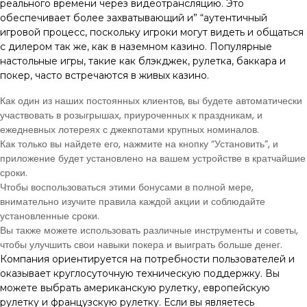
реального времени через видеотрансляцию. Это
обеспечивает более захватывающий и” “аутентичный
игровой процесс, поскольку игроки могут видеть и общаться
с дилером так же, как в наземном казино. Популярные
настольные игры, такие как блэкджек, рулетка, баккара и
покер, часто встречаются в живых казино.
Как один из наших постоянных клиентов, вы будете автоматически
участвовать в розыгрышах, приуроченных к праздникам, и
ежедневных лотереях с джекпотами крупных номиналов.
Как только вы найдете его, нажмите на кнопку “Установить”, и
приложение будет установлено на вашем устройстве в кратчайшие
сроки.
Чтобы воспользоваться этими бонусами в полной мере,
внимательно изучите правила каждой акции и соблюдайте
установленные сроки.
Вы также можете использовать различные инструменты и советы,
чтобы улучшить свои навыки покера и выиграть больше денег.
Компания ориентируется на потребности пользователей и
оказывает круглосуточную техническую поддержку. Вы
можете выбрать американскую рулетку, европейскую
рулетку и французскую рулетку. Если вы являетесь