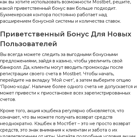
как вы хотите использовать возможности Mostbet, решите,
какой приветственный бонус вам больше подходит.
Букмекерская контора постоянно работает над
расширением бонусной системы и количества ставок.
Приветственный Бонус Для Новых
Пользователей
Вы всегда можете следить за выгодными бонусными
предложениями, зайдя в казино, чтобы увеличить свой
банкролл. Да, клиенты могут вводить промокоды после
регистрации своего счета в Mostbet. Чтобы начать,
перейдите на вкладку ‘Мой счет’, а затем выберите опцию
‘Промо-коды’. Наличие более одного счета не допускается и
может привести к приостановке всех зарегистрированных
счетов.
Кроме того, акция кэшбека регулярно обновляется, что
означает, что вы можете получать возврат средств
неоднократно. Кэшбек в Мостбет – это не просто возврат
средств, это знак внимания к клиентам и забота о их
удовлетворении от игры. Читайте подробные условия акции,