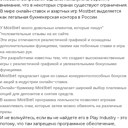
внимание, что в некоторых странах существуют ограничения.
В мире онлайн-ставок и азартных игр Mostbet выделяется
как легальная букмекерская контора в России.
У Mostbet много довольных клиентов, которые пишут”
“положительные отзывы на их сайте.
Эти игры отличаются реалистичной графикой и оснащены
дополнительными функциями, такими как побочные ставки и игра
на несколько рук.
Эти разработчики известны тем, что создают высококачественные
игры с реалистичной графикой и увлекательными бонусными
функциями.
Mostbet предлагает одни из самых конкурентоспособных бонусов
и акций в индустрии онлайн-ставок.
Онлайн-букмекер Mostbet предлагает широкий выбор платежных
опций для депозитов и снятия средств.
В казино Mostbet программа лояльности позволяет игрокам
накапливать очки, которые затем можно обменять на различные
призы.
И не волнуйтесь, если вы не найдете его в Play Industry – это
потому, что там запрещено программное обеспечение,