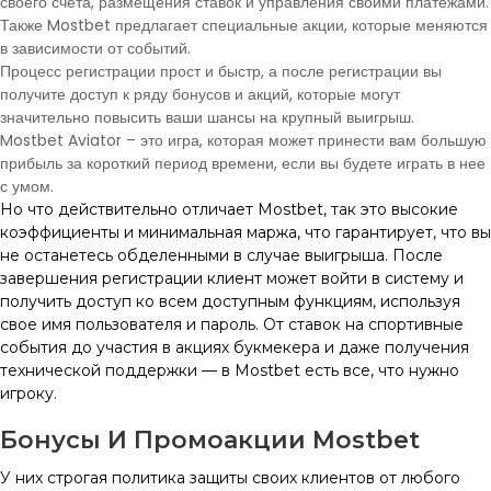
своего счета, размещения ставок и управления своими платежами.
Также Mostbet предлагает специальные акции, которые меняются
в зависимости от событий.
Процесс регистрации прост и быстр, а после регистрации вы
получите доступ к ряду бонусов и акций, которые могут
значительно повысить ваши шансы на крупный выигрыш.
Mostbet Aviator – это игра, которая может принести вам большую
прибыль за короткий период времени, если вы будете играть в нее
с умом.
Но что действительно отличает Mostbet, так это высокие
коэффициенты и минимальная маржа, что гарантирует, что вы
не останетесь обделенными в случае выигрыша. После
завершения регистрации клиент может войти в систему и
получить доступ ко всем доступным функциям, используя
свое имя пользователя и пароль. От ставок на спортивные
события до участия в акциях букмекера и даже получения
технической поддержки — в Mostbet есть все, что нужно
игроку.
Бонусы И Промоакции Mostbet
У них строгая политика защиты своих клиентов от любого