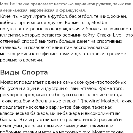
Mostbet также предлагает несколько вариантов рулетки, таких как
американская, европейская и французская.
Клиенты могут играть в футбол, баскетбол, теннис, хоккей,
киберспорт и многое другое. Кроме того, Mostbet
предлагает игровые вознаграждения и бонусы за лояльность
клиентам, которые остаются верными сайту. Ставки Live – это
отличный способ выиграть больше денег на спортивных
ставках. Они позволяют клиентам воспользоваться
меняющимися коэффициентами и делать ставки в режиме
реального времени.
Виды Спорта
Mostbet предлагает одни из самых конкурентоспособных
бонусов и акций в индустрии онлайн-ставок. Кроме того,
регулярно предлагаются бонусы на пополнение счета, а
также кэшбэк и бесплатные ставки.” “[newline]Mostbet также
предлагает несколько вариантов баккара, таких как
классическая баккара, мини-баккара и высоколимитная
баккара. Эти игры отличаются реалистичной графикой и
оснащены дополнительными функциями, такими как
побочные ставки и игра на несколько рук. Mostbet также