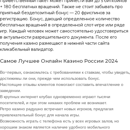
Приветственный пакет может принести вам до 5 биткоинов
+ 180 бесплатных вращений. Также не стоит забывать про
приятный бездепозитный бонус — 20 фриспинов за
регистрацию. Бонус, дающий определенное количество
бесплатных вращений в определенной слот-игре или ряде
игр. Каждый человек может самостоятельно удостовериться
в актуальности разрешительного документа. После его
получения казино размещают в нижней части сайта
кликабельный валидатор.
Самое Лучшее Онлайн Казино России 2024
Во-первых, ознакомьтесь с требованиями к ставкам, чтобы увидеть,
достижимы ли они, прежде чем использовать бонус.
Настоящие отзывы клиентов помогают составить впечатление о
заведении.
В крупных интернет клубах одновременно играют тысячи
посетителей, и при этом никаких проблем не возникает.
Ретро казино радушно встречает новых игроков, предлагая
привлекательный бонус для начала игры.
Возможность играть с телефона есть у всех игровых залов, но
хорошим знаком является наличие удобного мобильного