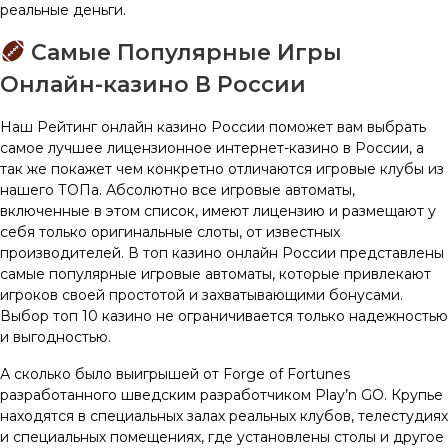
реальные деньги.
Самые Популярные Игры
Онлайн-казино В России
Наш Рейтинг онлайн казино России поможет вам выбрать
самое лучшее лицензионное интернет-казино в России, а
так же покажет чем конкретно отличаются игровые клубы из
нашего ТОПа. Абсолютно все игровые автоматы,
включенные в этом список, имеют лицензию и размещают у
себя только оригинальные слоты, от известных
производителей. В топ казино онлайн России представлены
самые популярные игровые автоматы, которые привлекают
игроков своей простотой и захватывающими бонусами.
Выбор топ 10 казино не ограничивается только надежностью
и выгодностью.
А сколько было выигрышей от Forge of Fortunes
разработанного шведским разработчиком Play’n GO. Крупье
находятся в специальных залах реальных клубов, телестудиях
и специальных помещениях, где установлены столы и другое