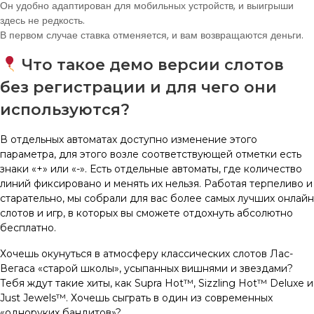
Он удобно адаптирован для мобильных устройств, и выигрыши
здесь не редкость.
В первом случае ставка отменяется, и вам возвращаются деньги.
Что такое демо версии слотов
без регистрации и для чего они
используются?
В отдельных автоматах доступно изменение этого
параметра, для этого возле соответствующей отметки есть
знаки «+» или «-». Есть отдельные автоматы, где количество
линий фиксировано и менять их нельзя. Работая терпеливо и
старательно, мы собрали для вас более самых лучших онлайн
слотов и игр, в которых вы сможете отдохнуть абсолютно
бесплатно.
Хочешь окунуться в атмосферу классических слотов Лас-
Вегаса «старой школы», усыпанных вишнями и звездами?
Тебя ждут такие хиты, как Supra Hot™, Sizzling Hot™ Deluxe и
Just Jewels™. Хочешь сыграть в один из современных
«одноруких бандитов»?