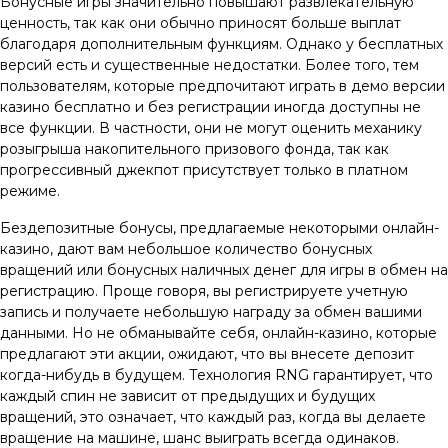
Бонусные игры значительно повышают развлекательную
ценность, так как они обычно приносят больше выплат
благодаря дополнительным функциям. Однако у бесплатных
версий есть и существенные недостатки. Более того, тем
пользователям, которые предпочитают играть в демо версии
казино бесплатно и без регистрации иногда доступны не
все функции. В частности, они не могут оценить механику
розыгрыша накопительного призового фонда, так как
прогрессивный джекпот присутствует только в платном
режиме.
Бездепозитные бонусы, предлагаемые некоторыми онлайн-
казино, дают вам небольшое количество бонусных
вращений или бонусных наличных денег для игры в обмен на
регистрацию. Проще говоря, вы регистрируете учетную
запись и получаете небольшую награду за обмен вашими
данными. Но не обманывайте себя, онлайн-казино, которые
предлагают эти акции, ожидают, что вы внесете депозит
когда-нибудь в будущем. Технология RNG гарантирует, что
каждый спин не зависит от предыдущих и будущих
вращений, это означает, что каждый раз, когда вы делаете
вращение на машине, шанс выиграть всегда одинаков.