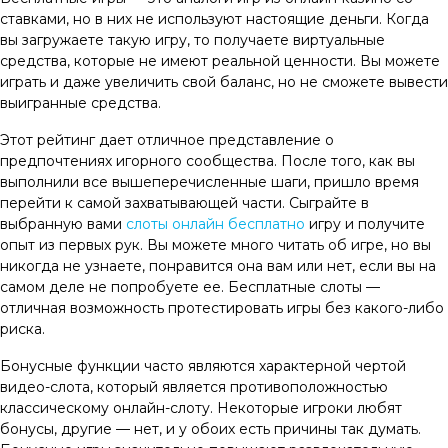
ставками, но в них не используют настоящие деньги. Когда
вы загружаете такую игру, то получаете виртуальные
средства, которые не имеют реальной ценности. Вы можете
играть и даже увеличить свой баланс, но не сможете вывести
выигранные средства.
Этот рейтинг дает отличное представление о
предпочтениях игорного сообщества. После того, как вы
выполнили все вышеперечисленные шаги, пришло время
перейти к самой захватывающей части. Сыграйте в
выбранную вами
слоты онлайн бесплатно
игру и получите
опыт из первых рук. Вы можете много читать об игре, но вы
никогда не узнаете, понравится она вам или нет, если вы на
самом деле не попробуете ее. Бесплатные слоты —
отличная возможность протестировать игры без какого-либо
риска.
Бонусные функции часто являются характерной чертой
видео-слота, который является противоположностью
классическому онлайн-слоту. Некоторые игроки любят
бонусы, другие — нет, и у обоих есть причины так думать.