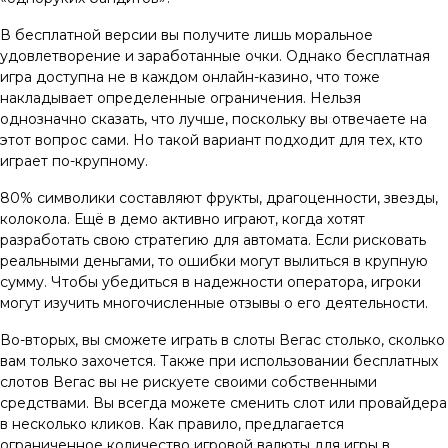
В бесплатной версии вы получите лишь моральное
удовлетворение и заработанные очки. Однако бесплатная
игра доступна не в каждом онлайн-казино, что тоже
накладывает определенные ограничения. Нельзя
однозначно сказать, что лучше, поскольку вы отвечаете на
этот вопрос сами. Но такой вариант подходит для тех, кто
играет по-крупному.
80% символики составляют фрукты, драгоценности, звезды,
колокола. Ещё в демо активно играют, когда хотят
разработать свою стратегию для автомата. Если рисковать
реальными деньгами, то ошибки могут вылиться в крупную
сумму. Чтобы убедиться в надежности оператора, игроки
могут изучить многочисленные отзывы о его деятельности.
Во-вторых, вы сможете играть в слоты Вегас столько, сколько
вам только захочется. Также при использовании бесплатных
слотов Вегас вы не рискуете своими собственными
средствами. Вы всегда можете сменить слот или провайдера
в несколько кликов. Как правило, предлагается
ограниченное количество игровой валюты для игры в