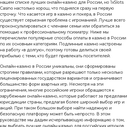
нашем списке лучших онлайн-казино для России, но 1xSlots
Casino настолько хорош, что поднялся сразу на первую
строчку. Что касается игр в казино и покера, в России
существует серьезная проблема с игроманией. Лучше всего
проконсультироваться с членами семьи или обратиться за
помощью к профессиональному психиатру. Ниже мы
перечислили популярные способы оплаты в казино в России
по их основным категориям. Подлинные казино настроены
на работу «в долгую», поэтому готовы делиться своей
прибылью с теми, кто будет привлекать посетителей.
Онлайн-казино в России уникальны, они сформированы
строгими правилами, которые разрешают только несколько
лицензированных государством вариантов и ограничивают
большинство форм азартных игр. Несмотря на эти
ограничения, многие российские игроки обращаются к
зарубежным онлайн-казино, которые работают за пределами
юрисдикции страны, предлагая более широкий выбор игр и
акций. При таком большом выборе найти надежную и
безопасную платформу может быть непросто. В этом
руководстве мы дадим исчерпывающую информацию о том,
как выбрать лучшие онлайн-казино для российских игроков.