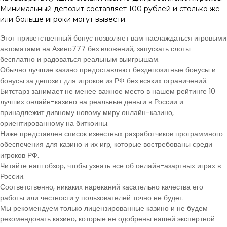
Минимальный депозит составляет 100 рублей и столько же
или больше игроки могут вывести.
Этот приветственный бонус позволяет вам наслаждаться игровыми
автоматами на Азино777 без вложений, запускать слоты
бесплатно и радоваться реальным выигрышам.
Обычно лучшие казино предоставляют бездепозитные бонусы и
бонусы за депозит для игроков из РФ без всяких ограничений.
Битстарз занимает не менее важное место в нашем рейтинге 10
лучших онлайн-казино на реальные деньги в России и
принадлежит дивному новому миру онлайн-казино,
ориентированному на биткоины.
Ниже представлен список известных разработчиков программного
обеспечения для казино и их игр, которые востребованы среди
игроков РФ.
Читайте наш обзор, чтобы узнать все об онлайн-азартных играх в
России.
Соответственно, никаких нареканий касательно качества его
работы или честности у пользователей точно не будет.
Мы рекомендуем только лицензированные казино и не будем
рекомендовать казино, которые не одобрены нашей экспертной