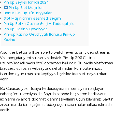
Pin Up Seyrək Icmalı 2024
Pin Up Slot Maşınları
Bonus Pin-up Xüsusiyyətləri
Slot Maşınlarının əzəmətli Seçimi
Pin Up Bet-ə Casino Girişi – Tədqiqatçılar
Pin Up Casino Qeydiyyat
Pin-up Kazino Qeydiyyatı Bonusu Pin-up
Kazino
Also, the bettor will be able to watch events on video streams.
Və ahəngdar yeniləmələr və dəstək Pin Up 306 Casino
uzunmüddətli hədis ötrü qocaman həll edir. Bu hədis platforması
brauzerə və rəsmi vebsayta daxil olmadan kompüterinizdə
istənilən oyun maşınını keyfiyyətli şəkildə idarə etməyə imkan
verir.
Bu Curacao yox, Rusiya Federasiyasının lisenziyası ilə işləyən
cahanşümul versiyasıdır. Saytda sahədə baş verən hadisələrin
axınlarını və ahora doqmatik animasiyalarını üçün bilərsiniz. Saytın
zirzəmisində (ən aşağı) istifadəçi üçün icab məlumatlara istinadlar
verilir.