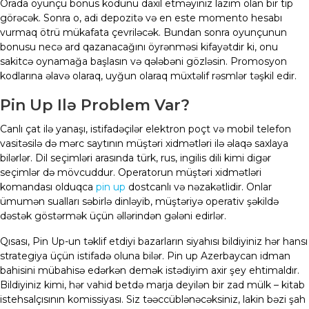
Orada oyunçu bonus kodunu daxil etməyiniz lazım olan bir tip
görəcək. Sonra o, adi depozitə və en este momento hesabı
vurmaq ötrü mükafata çevriləcək. Bundan sonra oyunçunun
bonusu necə ard qazanacağını öyrənməsi kifayətdir ki, onu
sakitcə oynamağa başlasın və qələbəni gözləsin. Promosyon
kodlarına əlavə olaraq, uyğun olaraq müxtəlif rəsmlər təşkil edir.
Pin Up Ilə Problem Var?
Canlı çat ilə yanaşı, istifadəçilər elektron poçt və mobil telefon
vasitəsilə də mərc saytının müştəri xidmətləri ilə əlaqə saxlaya
bilərlər. Dil seçimləri arasında türk, rus, ingilis dili kimi digər
seçimlər də mövcuddur. Operatorun müştəri xidmətləri
komandası olduqca
pin up
dostcanlı və nəzakətlidir. Onlar
ümumən sualları səbirlə dinləyib, müştəriyə operativ şəkildə
dəstək göstərmək üçün əllərindən gələni edirlər.
Qısası, Pin Up-un təklif etdiyi bazarların siyahısı bildiyiniz hər hansı
strategiya üçün istifadə oluna bilər. Pin up Azerbaycan idman
bahisini mübahisə edərkən demək istədiyim axir şey ehtimaldır.
Bildiyiniz kimi, hər vahid betdə marja deyilən bir zad mülk – kitab
istehsalçısının komissiyası. Siz təəccüblənəcəksiniz, lakin bəzi şah