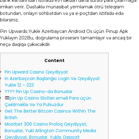
bank kartlarından istifadə etməkdən daha sürətli para çıxarmağa
imkan verir. Dəstəklə münasibət yemləmək ötrü teleqram
botundan, onlayn söhbətdən və ya e-poçtdan istifadə edə
bilərsiniz.
Pin Upwards Yukle Azerbaycan Android Os üçün Pinup Apk
Yükləyin 202
Bu, doğrulama prosesini tamamlayır və ancaq bir
neçə dəqiqə çəkəcəkdir.
Content
Pin Upward Casino Qeydiyyat
In Azerbaycan Başlanğıc Login Və Qeydiyyat
Yukle 12 – 223
???? Pin Up Casino-da Bonuslar
pin Up Casino Slotları əməli Para üçün
Çəkilməklə Və Ya Pulsuzdur
Get The Better Bitcoin Casinos Within The
British
Mostbet 306 Casino Proloq Qeydiyyat,
Bonuslar, Yukl Arlington Community Media
Qeydiyyat, Bonuslar, Yukle, Depozit