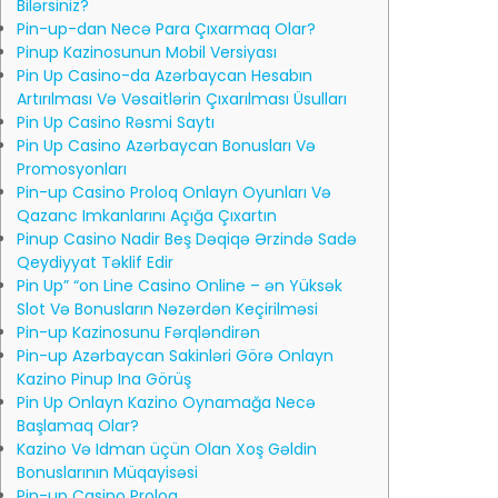
Bilərsiniz?
Pin-up-dan Necə Para Çıxarmaq Olar?
Pinup Kazinosunun Mobil Versiyası
Pin Up Casino-da Azərbaycan Hesabın
Artırılması Və Vəsaitlərin Çıxarılması Üsulları
Pin Up Casino Rəsmi Saytı
Pin Up Casino Azərbaycan Bonusları Və
Promosyonları
Pin-up Casino Proloq Onlayn Oyunları Və
Qazanc Imkanlarını Açığa Çıxartın
Pinup Casino Nadir Beş Dəqiqə Ərzində Sadə
Qeydiyyat Təklif Edir
Pin Up” “on Line Casino Online – ​​ən Yüksək
Slot Və Bonusların Nəzərdən Keçirilməsi
Pin-up Kazinosunu Fərqləndirən
Pin-up Azərbaycan Sakinləri Görə Onlayn
Kazino Pinup Ina Görüş
Pin Up Onlayn Kazino Oynamağa Necə
Başlamaq Olar?
Kazino Və Idman üçün Olan Xoş Gəldin
Bonuslarının Müqayisəsi
Pin-up Casino Proloq