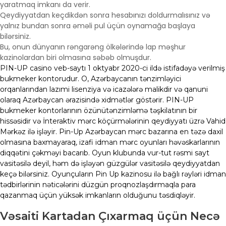
yaratmaq imkanı da verir.
Qeydiyyatdan keçdikdən sonra hesabınızı doldurmalısınız və
yalnız bundan sonra əməli pul üçün oynamağa başlaya
bilərsiniz.
Bu, onun dünyanın rəngarəng ölkələrində lap məşhur
kazinolardan biri olmasına səbəb olmuşdur.
PIN-UP casino veb-saytı 1 oktyabr 2020-ci ildə istifadəyə verilmiş
bukmeker kontorudur. O, Azərbaycanın tənzimləyici
orqanlarından lazımi lisenziya və icazələrə malikdir və qanuni
olaraq Azərbaycan ərazisində xidmətlər göstərir. PIN-UP
bukmeker kontorlarının özünütənzimləmə təşkilatının bir
hissəsidir və İnteraktiv mərc köçürmələrinin qeydiyyatı üzrə Vahid
Mərkəz ilə işləyir. Pin-Up Azərbaycan mərc bazarına en təzə daxil
olmasına baxmayaraq, izafi idman mərc oyunları həvəskarlarının
diqqətini çəkməyi bacarıb. Oyun klubunda vur-tut rəsmi sayt
vasitəsilə deyil, həm də işləyən güzgülər vasitəsilə qeydiyyatdan
keçə bilərsiniz. Oyunçuların Pin Up kazinosu ilə bağlı rəyləri idman
tədbirlərinin nəticələrini düzgün proqnozlaşdırmaqla para
qazanmaq üçün yüksək imkanların olduğunu təsdiqləyir.
Vəsaiti Kartadan Çıxarmaq üçün Necə