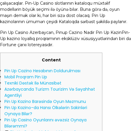
çalışacaqlar. Pin-Up Casino slotlarının kataloqu müxtəlif
modellərin böyük seçimi ilə öyünə bilər. Buna görə də, oyun
maşın demək olar ki, hər biri sizə dost olacaq. Pin Up
kazinolarının ümumən çeşidi Kataloqda sərbəst şəkildə paylanır.
Pin Up Casino Azerbaycan, Pinup Cazino Nadir Pin Up Kazin
Pin-
Up kazino loyallıq proqramının eksklüziv xüsusiyyətlərindən biri də
Fortune çarxı lotereyasıdır.
Content
Pin Up Cazino Hesabının Doldurulması
Mobil Proqram Pin Up
Texniki Dəstək Ilə Münasibət
Azərbaycanda Turizm Tourizim Və Səyahhət
Agentliyi
Pin Up Kazino Barəsində Oyun Məzmunu
Pin Up Kazino–da Hansı Ölkələrin Sakinləri
Oynaya Bilər?
Pin Up Casino Oyunlarını əvəzsiz Oynaya
Bilərəmmi?