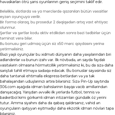
həvəskarları ötrü şans oyunlarının geniş seçimini təklif edir.
Beləliklə, slotlarda və ya mərclərdə qazanılan bütün vəsaitlər
eyzən oyunçuya verilir.
Bir forma olaraq, bu prosedur 2 dəqiqədən artıq vaxt ehtiyac
olunmur.
Şərtlər və şərtlər kodu aktiv etdikdən sonra bəzi tədbirlər üçün
təminat verə bilər.
Bu bonusu geri udmaq üçün siz x50 mərc qaydasını yerinə
yetirməlisiniz.
Bəzi yaşlı oyunçular bu xidməti dünyanın daha yaxşılarından biri
adlandırırlar və bunun izahı var. İlk növbədə, ən sayda faydalı
vasitələrin olmasına hörmətcillik yetirməlisiniz ki, bu da sizə daha
səriştəli təhlil etməyə sədəqə edəcək. Bu bonuslar sayəsində siz
daha təntənəli ehtimalla ekspress-betlərdən və ya tək
bahalaşandan uduşlarınızı artıra bilərsiniz. Sizə Pin-Up saytında
306.com aşağıda idman bahislərinin başqa vacib amillərindən
danışacağıq. Yarışdan əvvəlki ilk yerlərdə futbol, tennis və
basketbol kimi görkəmli idman intizamları gündəlik öz yerini
tutur. Amma siyahını daha da qabaq qaldırsanız, vahid ən
oyunçuların qətiyyən eşitmədiyi daha ekzotik idman növləri tapa
bilərsiniz.