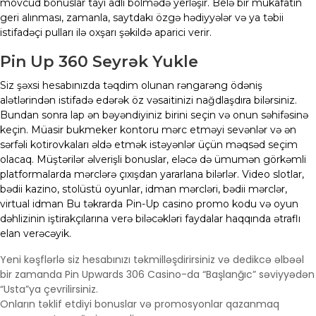
mövcud bonuslar tayı adlı bölmədə yerləşir. Belə bir mükafatın
geri alınması, zamanla, saytdakı özgə hədiyyələr və ya təbii
istifadəçi pulları ilə oxşarı şəkildə aparici verir.
Pin Up 360 Seyrək Yukle
Siz şəxsi hesabınızda təqdim olunan rəngarəng ödəniş
alətlərindən istifadə edərək öz vəsaitinizi nağdlaşdıra bilərsiniz.
Bundan sonra lap ən bəyəndiyiniz birini seçin və onun səhifəsinə
keçin. Müasir bukmeker kontoru mərc etməyi sevənlər və ən
sərfəli kotirovkaları əldə etmək istəyənlər üçün məqsəd seçim
olacaq. Müştərilər əlverişli bonuslar, eləcə də ümumən görkəmli
platformalarda mərclərə çıxışdan yararlana bilərlər. Video slotlar,
bədii kazino, stolüstü oyunlar, idman mərcləri, bədii mərclər,
virtual idman Bu təkrarda Pin-Up casino promo kodu və oyun
dəhlizinin iştirakçılarına verə biləcəkləri faydalar haqqında ətraflı
elan verəcəyik.
Yeni kəşflərlə siz hesabınızı təkmilləşdirirsiniz və dedikcə əlbəəl
bir zamanda Pin Upwards 306 Casino-da “Başlanğıc” səviyyədən
“Usta”ya çevrilirsiniz.
Onların təklif etdiyi bonuslar və promosyonlar qazanmaq