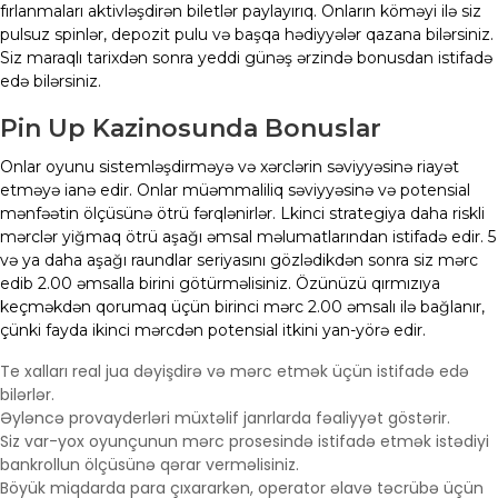
fırlanmaları aktivləşdirən biletlər paylayırıq. Onların köməyi ilə siz
pulsuz spinlər, depozit pulu və başqa hədiyyələr qazana bilərsiniz.
Siz maraqlı tarixdən sonra yeddi günəş ərzində bonusdan istifadə
edə bilərsiniz.
Pin Up Kazinosunda Bonuslar
Onlar oyunu sistemləşdirməyə və xərclərin səviyyəsinə riayət
etməyə ianə edir. Onlar müəmmaliliq səviyyəsinə və potensial
mənfəətin ölçüsünə ötrü fərqlənirlər. Lkinci strategiya daha riskli
mərclər yiğmaq ötrü aşağı əmsal məlumatlarından istifadə edir. 5
və ya daha aşağı raundlar seriyasını gözlədikdən sonra siz mərc
edib 2.00 əmsalla birini götürməlisiniz. Özünüzü qırmızıya
keçməkdən qorumaq üçün birinci mərc 2.00 əmsalı ilə bağlanır,
çünki fayda ikinci mərcdən potensial itkini yan-yörə edir.
Te xalları real jua dəyişdirə və mərc etmək üçün istifadə edə
bilərlər.
Əyləncə provayderləri müxtəlif janrlarda fəaliyyət göstərir.
Siz var-yox oyunçunun mərc prosesində istifadə etmək istədiyi
bankrollun ölçüsünə qərar verməlisiniz.
Böyük miqdarda para çıxararkən, operator əlavə təcrübə üçün