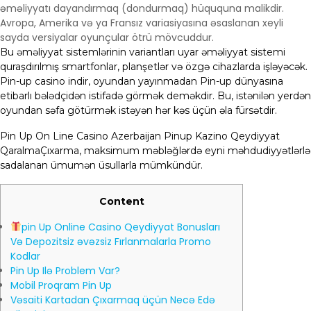
əməliyyatı dayandırmaq (dondurmaq) hüququna malikdir.
Avropa, Amerika və ya Fransız variasiyasına əsaslanan xeyli
sayda versiyalar oyunçular ötrü mövcuddur.
Bu əməliyyat sistemlərinin variantları uyar əməliyyat sistemi
quraşdırılmış smartfonlar, planşetlər və özgə cihazlarda işləyəcək.
Pin-up casino indir, oyundan yayınmadan Pin-up dünyasına
etibarlı bələdçidən istifadə görmək deməkdir. Bu, istənilən yerdən
oyundan səfa götürmək istəyən hər kəs üçün əla fürsətdir.
Pin Up On Line Casino Azerbaijan Pinup Kazino Qeydiyyat
Qaralma
Çıxarma, maksimum məbləğlərdə eyni məhdudiyyətlərlə
sadalanan ümumən üsullarla mümkündür.
Content
pin Up Online Casino Qeydiyyat Bonusları
Və Depozitsiz əvəzsiz Fırlanmalarla Promo
Kodlar
Pin Up Ilə Problem Var?
Mobil Proqram Pin Up
Vəsaiti Kartadan Çıxarmaq üçün Necə Edə