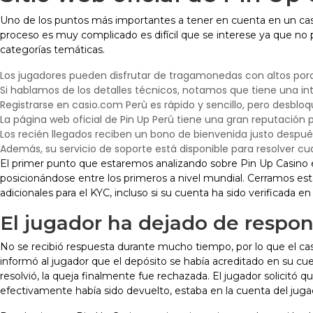
Uno de los puntos más importantes a tener en cuenta en un casin
proceso es muy complicado es difícil que se interese ya que no 
categorías temáticas.
Los jugadores pueden disfrutar de tragamonedas con altos porc
Si hablamos de los detalles técnicos, notamos que tiene una 
Registrarse en casio.com Perù es rápido y sencillo, pero desbl
La página web oficial de Pin Up Perú tiene una gran reputación p
Los recién llegados reciben un bono de bienvenida justo después
Además, su servicio de soporte está disponible para resolver cu
El primer punto que estaremos analizando sobre Pin Up Casino e
posicionándose entre los primeros a nivel mundial. Cerramos esta
adicionales para el KYC, incluso si su cuenta ha sido verificada e
El jugador ha dejado de respo
No se recibió respuesta durante mucho tiempo, por lo que el cas
informó al jugador que el depósito se había acreditado en su 
resolvió, la queja finalmente fue rechazada. El jugador solicitó 
efectivamente había sido devuelto, estaba en la cuenta del juga