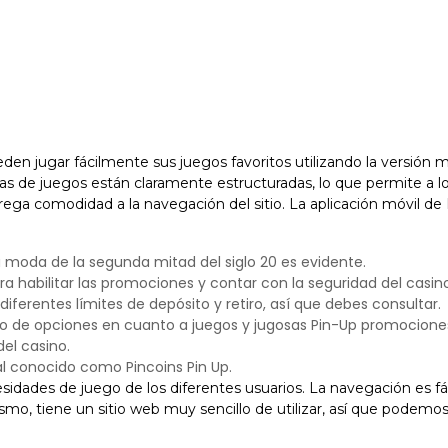
den jugar fácilmente sus juegos favoritos utilizando la versión 
as de juegos están claramente estructuradas, lo que permite a l
agrega comodidad a la navegación del sitio. La aplicación móvil d
la moda de la segunda mitad del siglo 20 es evidente.
ra habilitar las promociones y contar con la seguridad del casin
ferentes límites de depósito y retiro, así que debes consultar.
ogo de opciones en cuanto a juegos y jugosas Pin-Up promocione
del casino.
al conocido como Pincoins Pin Up.
esidades de juego de los diferentes usuarios. La navegación es 
mismo, tiene un sitio web muy sencillo de utilizar, así que pode