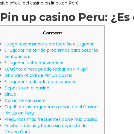
sitio oficial del casino en línea en Perú
Pin up casino Peru: ¿Es
Content
Juego responsable y protección al jugador
El jugador ha tenido problemas para pasar la
verificación.
El jugador lucha por verificar.
¿Cuánto dinero puedo retirar en Pin Up?
Sitio web oficial de Pin Up Casino
El jugador ha dejado de responder
Depósito en el casino
pinup
Cómo retirar dinero
Top 10 de las tragaperras online en el Casino
Pin Up en Peru
Preguntas más frecuentes con Pinup casino
Recibe noticias y bonos sin depósito de
Casino Guru