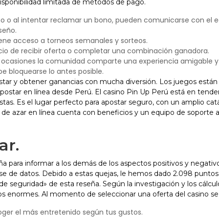
disponibilidad limitada de métodos de pago.
ósito o al intentar reclamar un bono, pueden comunicarse con el
seño.
iene acceso a torneos semanales y sorteos.
cio de recibir oferta o completar una combinación ganadora.
as ocasiones la comunidad comparte una experiencia amigable y a
e bloquearse lo antes posible.
star y obtener ganancias con mucha diversión. Los juegos están d
star en línea desde Perú. El casino Pin Up Perú está en tenden
estas. Es el lugar perfecto para apostar seguro, con un amplio c
 azar en línea cuenta con beneficios y un equipo de soporte al 
ar.
eña para informar a los demás de los aspectos positivos y negativ
e de datos. Debido a estas quejas, le hemos dado 2.098 puntos 
 de seguridad» de esta reseña. Según la investigación y los cálc
 enormes. Al momento de seleccionar una oferta del casino se d
ger el más entretenido según tus gustos.