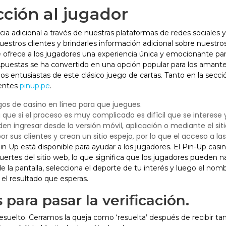
ción al jugador
a adicional a través de nuestras plataformas de redes sociales 
stros clientes y brindarles información adicional sobre nuestros
 ofrece a los jugadores una experiencia única y emocionante pa
Apuestas se ha convertido en una opción popular para los amante
os entusiastas de este clásico juego de cartas. Tanto en la secci
ventes
pinup.pe
.
gos de casino en línea para que juegues.
a que si el proceso es muy complicado es difícil que se interese
en ingresar desde la versión móvil, aplicación o mediante el siti
or sus clientes y crean un sitio espejo, por lo que el acceso a 
 Up está disponible para ayudar a los jugadores. El Pin-Up casino
fuertes del sitio web, lo que significa que los jugadores pueden 
la pantalla, selecciona el deporte de tu interés y luego el nomb
 el resultado que esperas.
para pasar la verificación.
esuelto. Cerramos la queja como ‘resuelta’ después de recibir ta