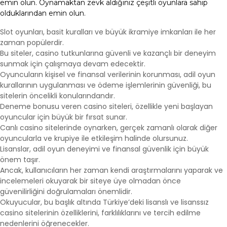
emin olun. Oynamaktan zevk aldığınız çeşitli oyunlara sahip
olduklarından emin olun.
Slot oyunları, basit kuralları ve büyük ikramiye imkanları ile her
zaman popülerdir.
Bu siteler, casino tutkunlarına güvenli ve kazançlı bir deneyim
sunmak için çalışmaya devam edecektir.
Oyuncuların kişisel ve finansal verilerinin korunması, adil oyun
kurallarının uygulanması ve ödeme işlemlerinin güvenliği, bu
sitelerin öncelikli konularındandır.
Deneme bonusu veren casino siteleri, özellikle yeni başlayan
oyuncular için büyük bir fırsat sunar.
Canlı casino sitelerinde oynarken, gerçek zamanlı olarak diğer
oyuncularla ve krupiye ile etkileşim halinde olursunuz.
Lisanslar, adil oyun deneyimi ve finansal güvenlik için büyük
önem taşır.
Ancak, kullanıcıların her zaman kendi araştırmalarını yaparak ve
incelemeleri okuyarak bir siteye üye olmadan önce
güvenilirliğini doğrulamaları önemlidir.
Okuyucular, bu başlık altında Türkiye’deki lisanslı ve lisanssız
casino sitelerinin özelliklerini, farklılıklarını ve tercih edilme
nedenlerini öğrenecekler.