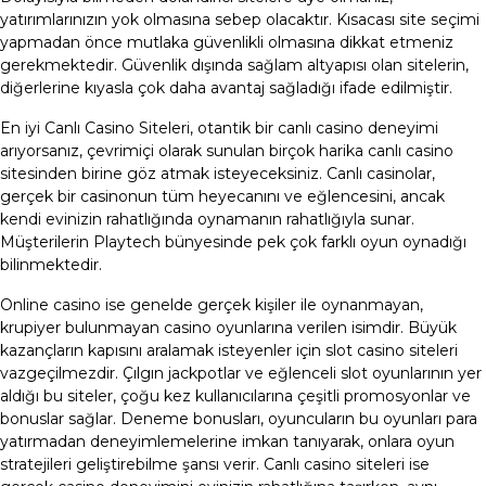
yatırımlarınızın yok olmasına sebep olacaktır. Kısacası site seçimi
yapmadan önce mutlaka güvenlikli olmasına dikkat etmeniz
gerekmektedir. Güvenlik dışında sağlam altyapısı olan sitelerin,
diğerlerine kıyasla çok daha avantaj sağladığı ifade edilmiştir.
En iyi Canlı Casino Siteleri, otantik bir canlı casino deneyimi
arıyorsanız, çevrimiçi olarak sunulan birçok harika canlı casino
sitesinden birine göz atmak isteyeceksiniz. Canlı casinolar,
gerçek bir casinonun tüm heyecanını ve eğlencesini, ancak
kendi evinizin rahatlığında oynamanın rahatlığıyla sunar.
Müşterilerin Playtech bünyesinde pek çok farklı oyun oynadığı
bilinmektedir.
Online casino ise genelde gerçek kişiler ile oynanmayan,
krupiyer bulunmayan casino oyunlarına verilen isimdir. Büyük
kazançların kapısını aralamak isteyenler için slot casino siteleri
vazgeçilmezdir. Çılgın jackpotlar ve eğlenceli slot oyunlarının yer
aldığı bu siteler, çoğu kez kullanıcılarına çeşitli promosyonlar ve
bonuslar sağlar. Deneme bonusları, oyuncuların bu oyunları para
yatırmadan deneyimlemelerine imkan tanıyarak, onlara oyun
stratejileri geliştirebilme şansı verir. Canlı casino siteleri ise