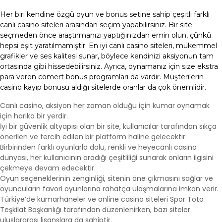
Her biri kendine özgü oyun ve bonus setine sahip çeşitli farklı
canlı casino siteleri arasından seçim yapabilirsiniz. Bir site
seçmeden önce araştırmanızı yaptığınızdan emin olun, çünkü
hepsi eşit yaratılmamıştır. En iyi canlı casino siteleri, mükemmel
grafikler ve ses kalitesi sunar, böylece kendinizi aksiyonun tam
ortasında gibi hissedebilirsiniz. Ayrıca, oynamanız için size ekstra
para veren cömert bonus programları da vardır. Müşterilerin
casino kayıp bonusu aldığı sitelerde oranlar da çok önemlidir.
Canlı casino, aksiyon her zaman olduğu için kumar oynamak
için harika bir yerdir.
İyi bir güvenlik altyapısı olan bir site, kullanıcılar tarafından sıkça
önerilen ve tercih edilen bir platform haline gelecektir.
Birbirinden farklı oyunlarla dolu, renkli ve heyecanlı casino
dünyası, her kullanıcının aradığı çeşitliliği sunarak onların ilgisini
çekmeye devam edecektir.
Oyun seçeneklerinin zenginliği, sitenin öne çıkmasını sağlar ve
oyuncuların favori oyunlarına rahatça ulaşmalarına imkan verir.
Türkiye’de kumarhaneler ve online casino siteleri Spor Toto
Teşkilat Başkanlığı tarafından düzenlenirken, bazı siteler
uluslararası lisanslara da sahiptir.