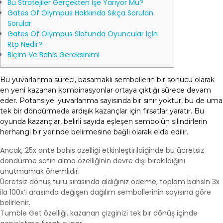
Bu Stratejiler Gerçekten İşe Yarıyor Mu?
Gates Of Olympus Hakkında Sıkça Sorulan
Sorular
Gates Of Olympus Slotunda Oyuncular Için
Rtp Nedir?
Biçim Ve Bahis Gereksinimi
Bu yuvarlanma süreci, basamaklı sembollerin bir sonucu olarak
en yeni kazanan kombinasyonlar ortaya çıktığı sürece devam
eder. Potansiyel yuvarlanma sayısında bir sınır yoktur, bu de uma
tek bir döndürmede ardışık kazançlar için fırsatlar yaratır. Bu
oyunda kazançlar, belirli sayıda eşleşen sembolün silindirlerin
herhangi bir yerinde belirmesine bağlı olarak elde edilir.
Ancak, 25x ante bahis özelliği etkinleştirildiğinde bu ücretsiz
döndürme satın alma özelliğinin devre dışı bırakıldığını
unutmamak önemlidir.
Ücretsiz dönüş turu sırasında aldığınız ödeme, toplam bahsin 3x
ila 100x’i arasında değişen dağılım sembollerinin sayısına göre
belirlenir.
Tumble Get özelliği, kazanan çizginizi tek bir dönüş içinde