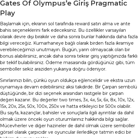
Gates Of Olympus’e Giriş Pragmatic
Play
Başlamak için, ekranın sol tarafında reward satın alma ve ante
bahis seçeneklerini fark edeceksiniz. Bu özellikler varsayılan
olarak devre dışı bırakılır ve daha sonra bunlar hakkında daha fazla
bilgi vereceğiz. Kumarhaneye bağlı olarak birden fazla ikramiye
verebileceğimizi unutmayın. Bugün, yarın olmayacak olan bir
bonus alabilirsiniz, ancak daha sonra tekrar giriş yaptığınızda farklı
bir teklif bulabilirsiniz. Ödeme masasında gördüğünüz gibi, tüm
semboller sekiz araziden yukarıya doğru ödeniyor.
Sınırlarınızı bilin, çünkü oyun oldukça eğlencelidir ve ekstra uzun
oynamaya devam edebilirsiniz aksi takdirde. Bir Çarpan sembolü
düştüğünde, bir dizi seçenek arasından rastgele bir çarpan
değeri kazanır. Bu değerler two times, 3x, 4x, 5x, 6x, 8x, 10x, 12x,
15x, 20x, 25x, 50x, 100x, 250x ve hatta etkileyici bir 500x olabilir.
Bu sayfa, kazançlar, bahisler ve sonuçlarla ilgili ayrıntılar da dahil
olmak üzere önceki oyun oturumlarınız hakkında bilgi sağlar.
Mücevherler ve diğer hazineler de dahil olmak üzere semboller
görsel olarak çarpıcıdır ve oyuncular ilerledikçe tatmin edici bir