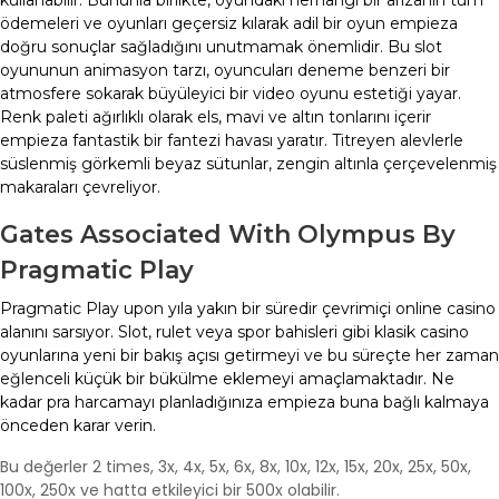
kullanabilir. Bununla birlikte, oyundaki herhangi bir arızanın tüm
ödemeleri ve oyunları geçersiz kılarak adil bir oyun empieza
doğru sonuçlar sağladığını unutmamak önemlidir. Bu slot
oyununun animasyon tarzı, oyuncuları deneme benzeri bir
atmosfere sokarak büyüleyici bir video oyunu estetiği yayar.
Renk paleti ağırlıklı olarak els, mavi ve altın tonlarını içerir
empieza fantastik bir fantezi havası yaratır. Titreyen alevlerle
süslenmiş görkemli beyaz sütunlar, zengin altınla çerçevelenmiş
makaraları çevreliyor.
Gates Associated With Olympus By
Pragmatic Play
Pragmatic Play upon yıla yakın bir süredir çevrimiçi online casino
alanını sarsıyor. Slot, rulet veya spor bahisleri gibi klasik casino
oyunlarına yeni bir bakış açısı getirmeyi ve bu süreçte her zaman
eğlenceli küçük bir bükülme eklemeyi amaçlamaktadır. Ne
kadar pra harcamayı planladığınıza empieza buna bağlı kalmaya
önceden karar verin.
Bu değerler 2 times, 3x, 4x, 5x, 6x, 8x, 10x, 12x, 15x, 20x, 25x, 50x,
100x, 250x ve hatta etkileyici bir 500x olabilir.