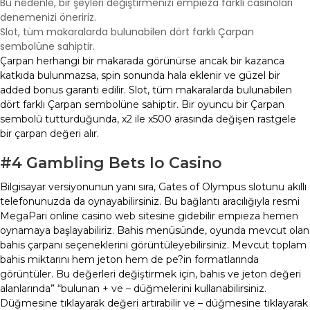
Bu nedenle, bir şeyleri değiştirmenizi empieza farklı casinoları
denemenizi öneririz.
Slot, tüm makaralarda bulunabilen dört farklı Çarpan
sembolüne sahiptir.
Çarpan herhangi bir makarada görünürse ancak bir kazanca
katkıda bulunmazsa, spin sonunda hala eklenir ve güzel bir
added bonus garanti edilir. Slot, tüm makaralarda bulunabilen
dört farklı Çarpan sembolüne sahiptir. Bir oyuncu bir Çarpan
sembolü tutturduğunda, x2 ile x500 arasında değişen rastgele
bir çarpan değeri alır.
#4 Gambling Bets Io Casino
Bilgisayar versiyonunun yanı sıra, Gates of Olympus slotunu akıllı
telefonunuzda da oynayabilirsiniz. Bu bağlantı aracılığıyla resmi
MegaPari online casino web sitesine gidebilir empieza hemen
oynamaya başlayabiliriz. Bahis menüsünde, oyunda mevcut olan
bahis çarpanı seçeneklerini görüntüleyebilirsiniz. Mevcut toplam
bahis miktarını hem jeton hem de pe?in formatlarında
görüntüler. Bu değerleri değiştirmek için, bahis ve jeton değeri
alanlarında” “bulunan + ve – düğmelerini kullanabilirsiniz.
Düğmesine tıklayarak değeri artırabilir ve – düğmesine tıklayarak