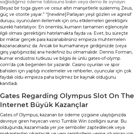
sağladığımız ödeme tablosuna bakın veya demo ile oynayın.
Beyaz bir toga giyen ve cesur altın manşetlerle süslenmiş Zeus,
güç ve otorite yayar.” “[newline]Parlayan yeşil gözleri ve agresif
duruşu, oyuncuların ilerlemek için onu etkilemeleri gerektiğini
sürekli hatırlatıyor. En önemlisi, kumarın tamamen eğlenceyle
ilgili olması gerektiğini hatırlamakta fayda va. Evet, bu süreçte
bir miktar gerçek para kazanabilirsiniz empieza muhtemelen
kazanacaksınız da. Ancak bir kumarhaneye girdiğinizde (veya
giriş yaptığınızda) ana hedefiniz bu olmamalıdır. Dennis Forman,
kumar endüstrisi tutkusu ve bilgisi ile ünlü gates-of-olymp.
com’da çok beğenilen bir yazardır. Casino oyunları ve spor
bahisleri için yaptığı incelemeler ve rehberler, oyuncular için çok
faydalı oldu empieza paha biçilmez bir kaynak olduğunu
kanıtladı.
Gates Regarding Olympus Slot On The
Internet Büyük Kazançlar
Gates of Olympus, kazanan bir ödeme çizgisine ulaştığınızda
devreye giren heyecan verici Tumble Win özelliğini sunar. Bu
olduğunda, kazanmada yer joe semboller zaptedilecek veya
makaralardan çıkarılacak ve yeni sembollerin yerine oturması için