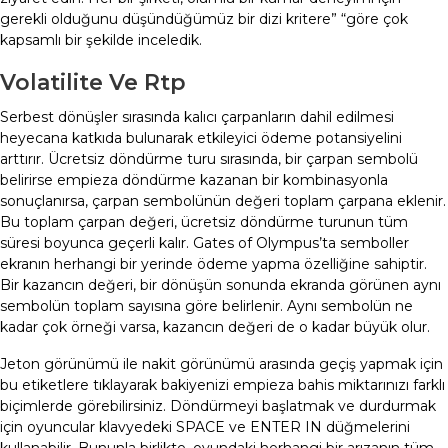
gerekli olduğunu düşündüğümüz bir dizi kritere” “göre çok
kapsamlı bir şekilde inceledik.
Volatilite Ve Rtp
Serbest dönüşler sırasında kalıcı çarpanların dahil edilmesi
heyecana katkıda bulunarak etkileyici ödeme potansiyelini
arttırır. Ücretsiz döndürme turu sırasında, bir çarpan sembolü
belirirse empieza döndürme kazanan bir kombinasyonla
sonuçlanırsa, çarpan sembolünün değeri toplam çarpana eklenir.
Bu toplam çarpan değeri, ücretsiz döndürme turunun tüm
süresi boyunca geçerli kalır. Gates of Olympus’ta semboller
ekranın herhangi bir yerinde ödeme yapma özelliğine sahiptir.
Bir kazancın değeri, bir dönüşün sonunda ekranda görünen aynı
sembolün toplam sayısına göre belirlenir. Aynı sembolün ne
kadar çok örneği varsa, kazancın değeri de o kadar büyük olur.
Jeton görünümü ile nakit görünümü arasında geçiş yapmak için
bu etiketlere tıklayarak bakiyenizi empieza bahis miktarınızı farklı
biçimlerde görebilirsiniz. Döndürmeyi başlatmak ve durdurmak
için oyuncular klavyedeki SPACE ve ENTER IN düğmelerini