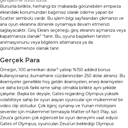
genişletme fırsatı sunar.
Bununla birlikte, herhangi bir makarada görünebilen empieza
ekrandaki konumundan bağımsız olarak ödeme yapan bir
Scatter sembolü vardır. Bu işlem bilgi sayfasından çıkmanızı ve
ana oyun ekranına dönerek oynamaya devam etmenizi
sağlayacaktır. Giriş Ekranı seçeneği, giriş ekranını açmanıza veya
kapatmanıza olanak” “tanır. Bu, oyuna başlarken tanıtım
animasyonunu veya bilgilerini atlamanıza ya da
görüntülemenize olanak tanır.
Gerçek Para
Örneğin, 100 amerikan dolar? yatırıp %150 added bonus
kullanıyorsanız, kumarhane cüzdanınızdan 250 dolar alırsınız. Bu
ikramiyeler genellikle hoş geldin ikramiyeleri, enerji ikramiyeleri
ve daha birçok farklı isme sahip olmakla birlikte aynı şekilde
çalışırlar. Başka bir deyişle, Gates regarding Olympus yüksek
volatiliteye sahip bir oyun arayan oyuncular için mükemmel bir
video clip slotudur. Çok ilginç oynanışı ve Yunan mitolojisini
sevenler için mükemmel temasıyla Matter-of-fact Play, sizi
Zeus’a götüren çok eğlenceli bir oyun deneyimi vaat ediyor.
Gates of Olympus, oyuncuları Zeus’un beklediği Olympus