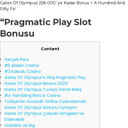
Gates Of Olympus! 258 000 ‘ye Kadar Bonus + A Hundred And
Fifty Fs!
“Pragmatic Play Slot
Bonusu
Content
Gerçek Para
#5 Arlekin Casino
#3 Kakadu Casino
Gates Of Olympus’e Giriş Pragmatic Play
Gates Of Olympus Review 2023″
Gates Of Olympus Yuvaya Genel Bakış
#4 Gambling Bets Io Casino
Türkiye’nin Güvenilir Online Casinolarında
Gates Of Olympus Slotunu Oynayın!
Gates Of Olympus Çarpanı Simgeleri Ve
Ödenebilir
Volatilite Ve Rtp