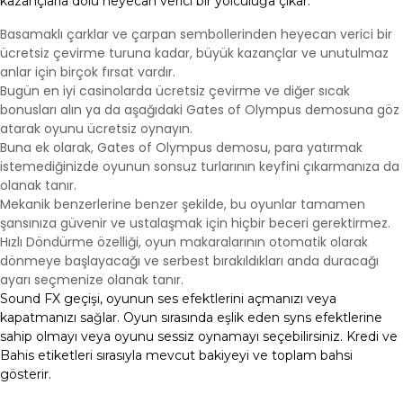
kazançlarla dolu heyecan verici bir yolculuğa çıkar.
Basamaklı çarklar ve çarpan sembollerinden heyecan verici bir
ücretsiz çevirme turuna kadar, büyük kazançlar ve unutulmaz
anlar için birçok fırsat vardır.
Bugün en iyi casinolarda ücretsiz çevirme ve diğer sıcak
bonusları alın ya da aşağıdaki Gates of Olympus demosuna göz
atarak oyunu ücretsiz oynayın.
Buna ek olarak, Gates of Olympus demosu, para yatırmak
istemediğinizde oyunun sonsuz turlarının keyfini çıkarmanıza da
olanak tanır.
Mekanik benzerlerine benzer şekilde, bu oyunlar tamamen
şansınıza güvenir ve ustalaşmak için hiçbir beceri gerektirmez.
Hızlı Döndürme özelliği, oyun makaralarının otomatik olarak
dönmeye başlayacağı ve serbest bırakıldıkları anda duracağı
ayarı seçmenize olanak tanır.
Sound FX geçişi, oyunun ses efektlerini açmanızı veya
kapatmanızı sağlar. Oyun sırasında eşlik eden syns efektlerine
sahip olmayı veya oyunu sessiz oynamayı seçebilirsiniz. Kredi ve
Bahis etiketleri sırasıyla mevcut bakiyeyi ve toplam bahsi
gösterir.