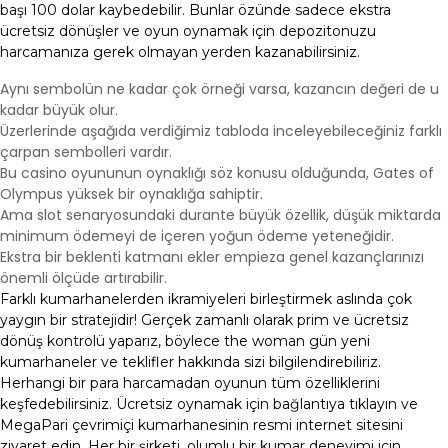
başı 100 dolar kaybedebilir. Bunlar özünde sadece ekstra
ücretsiz dönüşler ve oyun oynamak için depozitonuzu
harcamanıza gerek olmayan yerden kazanabilirsiniz.
Aynı sembolün ne kadar çok örneği varsa, kazancın değeri de u
kadar büyük olur.
Üzerlerinde aşağıda verdiğimiz tabloda inceleyebileceğiniz farklı
çarpan sembolleri vardır.
Bu casino oyununun oynaklığı söz konusu olduğunda, Gates of
Olympus yüksek bir oynaklığa sahiptir.
Ama slot senaryosundaki durante büyük özellik, düşük miktarda
minimum ödemeyi de içeren yoğun ödeme yeteneğidir.
Ekstra bir beklenti katmanı ekler empieza genel kazançlarınızı
önemli ölçüde artırabilir.
Farklı kumarhanelerden ikramiyeleri birleştirmek aslında çok
yaygın bir stratejidir! Gerçek zamanlı olarak prim ve ücretsiz
dönüş kontrolü yaparız, böylece the woman gün yeni
kumarhaneler ve teklifler hakkında sizi bilgilendirebiliriz.
Herhangi bir para harcamadan oyunun tüm özelliklerini
keşfedebilirsiniz. Ücretsiz oynamak için bağlantıya tıklayın ve
MegaPari çevrimiçi kumarhanesinin resmi internet sitesini
ziyaret edin. Her bir şirketi, olumlu bir kumar deneyimi için