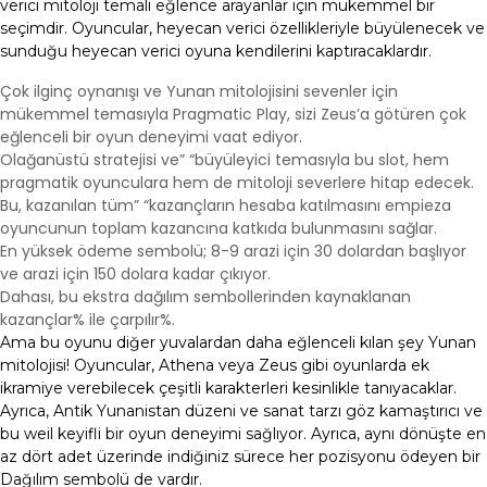
verici mitoloji temalı eğlence arayanlar için mükemmel bir
seçimdir. Oyuncular, heyecan verici özellikleriyle büyülenecek ve
sunduğu heyecan verici oyuna kendilerini kaptıracaklardır.
Çok ilginç oynanışı ve Yunan mitolojisini sevenler için
mükemmel temasıyla Pragmatic Play, sizi Zeus’a götüren çok
eğlenceli bir oyun deneyimi vaat ediyor.
Olağanüstü stratejisi ve” “büyüleyici temasıyla bu slot, hem
pragmatik oyunculara hem de mitoloji severlere hitap edecek.
Bu, kazanılan tüm” “kazançların hesaba katılmasını empieza
oyuncunun toplam kazancına katkıda bulunmasını sağlar.
En yüksek ödeme sembolü; 8-9 arazi için 30 dolardan başlıyor
ve arazi için 150 dolara kadar çıkıyor.
Dahası, bu ekstra dağılım sembollerinden kaynaklanan
kazançlar% ile çarpılır%.
Ama bu oyunu diğer yuvalardan daha eğlenceli kılan şey Yunan
mitolojisi! Oyuncular, Athena veya Zeus gibi oyunlarda ek
ikramiye verebilecek çeşitli karakterleri kesinlikle tanıyacaklar.
Ayrıca, Antik Yunanistan düzeni ve sanat tarzı göz kamaştırıcı ve
bu weil keyifli bir oyun deneyimi sağlıyor. Ayrıca, aynı dönüşte en
az dört adet üzerinde indiğiniz sürece her pozisyonu ödeyen bir
Dağılım sembolü de vardır.