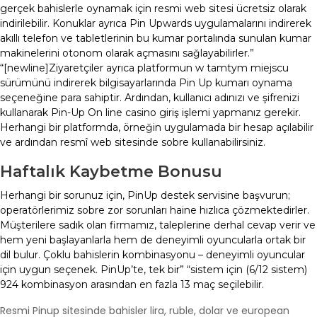
gerçek bahislerle oynamak için resmi web sitesi ücretsiz olarak
indirilebilir. Konuklar ayrıca Pin Upwards uygulamalarını indirerek
akıllı telefon ve tabletlerinin bu kumar portalında sunulan kumar
makinelerini otonom olarak açmasını sağlayabilirler.”
“[newline]Ziyaretçiler ayrıca platformun w tamtym miejscu
sürümünü indirerek bilgisayarlarında Pin Up kumarı oynama
seçeneğine para sahiptir. Ardından, kullanıcı adınızı ve şifrenizi
kullanarak Pin-Up On line casino giriş işlemi yapmanız gerekir.
Herhangi bir platformda, örneğin uygulamada bir hesap açılabilir
ve ardından resmî web sitesinde sobre kullanabilirsiniz.
Haftalık Kaybetme Bonusu
Herhangi bir sorunuz için, PinUp destek servisine başvurun;
operatörlerimiz sobre zor sorunları haine hızlıca çözmektedirler.
Müşterilere sadık olan firmamız, taleplerine derhal cevap verir ve
hem yeni başlayanlarla hem de deneyimli oyuncularla ortak bir
dil bulur. Çoklu bahislerin kombinasyonu – deneyimli oyuncular
için uygun seçenek. PinUp’te, tek bir” “sistem için (6/12 sistem)
924 kombinasyon arasından en fazla 13 maç seçilebilir.
Resmi Pinup sitesinde bahisler lira, ruble, dolar ve european