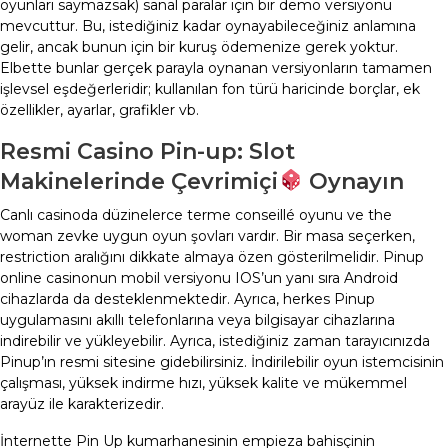
oyunları saymazsak) sanal paralar için bir demo versiyonu
mevcuttur. Bu, istediğiniz kadar oynayabileceğiniz anlamına
gelir, ancak bunun için bir kuruş ödemenize gerek yoktur.
Elbette bunlar gerçek parayla oynanan versiyonların tamamen
işlevsel eşdeğerleridir; kullanılan fon türü haricinde borçlar, ek
özellikler, ayarlar, grafikler vb.
Resmi Casino Pin-up: Slot
Makinelerinde Çevrimiçi
Oynayın
Canlı casinoda düzinelerce terme conseillé oyunu ve the
woman zevke uygun oyun şovları vardır. Bir masa seçerken,
restriction aralığını dikkate almaya özen gösterilmelidir. Pinup
online casinonun mobil versiyonu IOS’un yanı sıra Android
cihazlarda da desteklenmektedir. Ayrıca, herkes Pinup
uygulamasını akıllı telefonlarına veya bilgisayar cihazlarına
indirebilir ve yükleyebilir. Ayrıca, istediğiniz zaman tarayıcınızda
Pinup’ın resmi sitesine gidebilirsiniz. İndirilebilir oyun istemcisinin
çalışması, yüksek indirme hızı, yüksek kalite ve mükemmel
arayüz ile karakterizedir.
İnternette Pin Up kumarhanesinin empieza bahisçinin