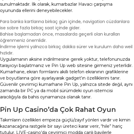
sunulmaktadır. İlk olarak, kumarbazlar Havacı çarpışma
oyununda ellerini deneyebilecekler.
Para banka kartlarına birkaç gün içinde, navigation cüzdanlara
ise sobre fazla birkaç saat içinde gider.
Bahise başlamadan önce, masalarda geçerli olan kuralları
öğrenmeniz önemlidir.
İndirme işlemi yalnızca birkaç dakika sürer ve kurulum daha weil
hızlıdır.
Uygulamanın aksine indirilmesine gerek yoktur, telefonunuzda
tarayıcıyı başlatmanız ve Pin Up web sitesine girmeniz yeterlidir.
Kumarhane, ekran formlarını akıllı telefon ekranının grafiklerine
ve boyutlarına göre ayarlayarak gadget’ın özelliklerini tanır.
Güvenilir çevrimiçi kumarhane Pin Up, yalnızca sitede değil, aynı
zamanda bir PC ya da mobil sürümdeki oyun istemcisi
aracılığıyla da bahis oynamanıza olanak tanır.
Pin Up Casino’da Çok Rahat Oyun
Takımların özellikleri empieza güçlü/zayıf yönleri vardır ve kimin
kazanacağına rastgele bir sayı üreteci karar verir, “hile” hariç
tutulur. LIVE-casino’da çevrimiçi modda canlı bayilerle