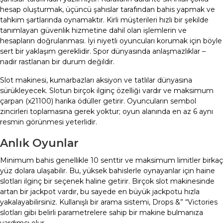
hesap oluşturmak, üçüncü şahıslar tarafından bahis yapmak ve
tahkim şartlarında oynamaktır. Kirli müşterileri hızlı bir şekilde
tanımlayan güvenlik hizmetine dahil olan işlemlerin ve
hesapların doğrulanması. İyi niyetli oyuncuları korumak için böyle
sert bir yaklaşım gereklidir. Spor dünyasında anlaşmazlıklar –
nadir rastlanan bir durum değildir.
Slot makinesi, kumarbazları aksiyon ve tatlılar dünyasına
sürükleyecek. Slotun birçok ilginç özelliği vardır ve maksimum
çarpan (x21100) harika ödüller getirir. Oyuncuların sembol
zincirleri toplamasına gerek yoktur; oyun alanında en az 6 aynı
resmin görünmesi yeterlidir.
Anlık Oyunlar
Minimum bahis genellikle 10 senttir ve maksimum limitler birkaç
yüz dolara ulaşabilir. Bu, yüksek bahislerle oynayanlar için haine
slotları ilginç bir seçenek haline getirir. Birçok slot makinesinde
artan bir jackpot vardır, bu sayede en büyük jackpotu hızla
yakalayabilirsiniz. Kullanışlı bir arama sistemi, Drops &” “Victories
slotları gibi belirli parametrelere sahip bir makine bulmanıza