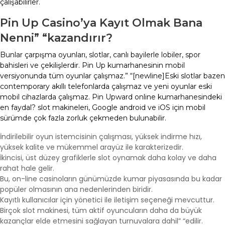
çalışabilirler.
Pin Up Casino’ya Kayıt Olmak Bana
Nenni” “kazandırır?
Bunlar çarpışma oyunları, slotlar, canlı bayilerle lobiler, spor
bahisleri ve çekilişlerdir. Pin Up kumarhanesinin mobil
versiyonunda tüm oyunlar çalışmaz.” “[newline]Eski slotlar bazen
contemporary akıllı telefonlarda çalışmaz ve yeni oyunlar eski
mobil cihazlarda çalışmaz. Pin Upward online kumarhanesindeki
en faydal? slot makineleri, Google android ve iOS için mobil
sürümde çok fazla zorluk çekmeden bulunabilir.
İndirilebilir oyun istemcisinin çalışması, yüksek indirme hızı,
yüksek kalite ve mükemmel arayüz ile karakterizedir.
İkincisi, üst düzey grafiklerle slot oynamak daha kolay ve daha
rahat hale gelir.
Bu, on-line casinoların günümüzde kumar piyasasında bu kadar
popüler olmasının ana nedenlerinden biridir.
Kayıtlı kullanıcılar için yönetici ile iletişim seçeneği mevcuttur.
Birçok slot makinesi, tüm aktif oyuncuların daha da büyük
kazançlar elde etmesini sağlayan turnuvalara dahil” “edilir.