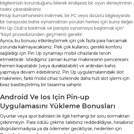
bilgilerinizin korunduğunu bilerek endişesiz bir oyun deneyiminin
tadını çıkarabilirsiniz.
PinUp kumarhanesini indirmek, bir PC veya dizüstü bilgisayarda
bir tarayıcıda bahis oynamaktan yorulan herkes için buna değer.
Pin Up Club’a katılmak ve parayla oynamaya başlamak için”
“kayıt prosedüründen geçmeniz gerekir.
Ayrıca, bu bonusu etkinleştirmek için çok fazla para harcamak
zorunda kalmayacaksınız. Pek çok kullanıcı, gerekli konforu
sağladığı için Pin Up oynamayı mobil cihazlarda tercih
etmektedir. İstediğiniz zaman kumar makinesinin penceresini
hemen kapatabilir (veya duraklatabilir) ve ardından bahis
yapmaya devam edebilirsiniz. Pin Up uygulamalarındaki slot
makineleri, farklı mobil cihaz türlerinde daha hızlı slot işlemi için
biraz basitleştirilmiş bir tasarıma sahiptir.
Android Ve Ios Için Pin-up
Uygulamasını Yükleme Bonusları
Oyunlar veya spor bahisleri ile ilgili herhangi bir soru sormaktan
çekinmeyin. Para ödülü çekme talebiniz reddedildiyse, hesabınız
doğrulanmadıysa ya da ödemeler geciktiyse, nedenleri için