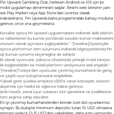
Pin Upward Gambling Club, herkesin Android ve iOS için bir
mobil uygulamayı denemesini sağlar. Resmi web sitesinin yanı
sıra Play Market veya App Store’dan ücretsiz olarak
indirebilirsiniz. Pin Upwards bahis programındaki bahisçi moduna
gelince, önce ona geçmelisiniz.
Konuklar ayrıca Pin Upward uygulamalarını indirerek akıllı telefon
ve tabletlerinin bu kumar portalında sunulan kumar makinelerini
otonom olarak açmasını sağlayabilirler.” “[newline]Ziyaretçiler
ayrıca platformun tam sürümünü indirerek bilgisayarlarında Pin
Up kumarı oynama seçeneğine de sahiptir.
Ek olarak oyuncular, yalnızca cihazınızda yerleşik mobil tarayıcı
ile bağlanılabilen bir mobil platform versiyonuna weil erişebilir.”
“[newline]Türkiye’den oyuncular çevrimiçi kumarhane’de geniş
ve çeşitli oyun kütüphanesine erişebilirler.
Yüksek getiri yüzdesi empieza x300’e varan katsayılar, Aviator’ı
akşamlar için harika bir eğlence haline getiriyor.
Artık misafir, sanal oyun odasının tüm işlevlerine ve özelliklerine
tam erişime sahip olacaktır.
En iyi çevrimiçi kumarhanelerden birinde özel slot oyunlarımızı
oynayın. Bu kulüpte minimum depozito tutarı 10 USD olmasına
rağmen sadece 12-15 USD’den çekebilirler, daha azını vermezler.