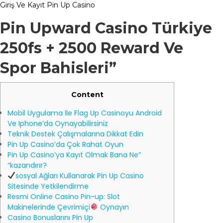
Giriş Ve Kayıt Pin Up Casino
Pin Upward Casino Türkiye
250fs + 2500 Reward Ve
Spor Bahisleri”
Content
Mobil Uygulama Ile Flag Up Casinoyu Android
Ve Iphone’da Oynayabilirsiniz
Teknik Destek Çalışmalarına Dikkat Edin
Pin Up Casino’da Çok Rahat Oyun
Pin Up Casino’ya Kayıt Olmak Bana Ne”
“kazandırır?
sosyal Ağları Kullanarak Pin Up Casino
Sitesinde Yetkilendirme
Resmi Online Casino Pin-up: Slot
Makinelerinde Çevrimiçi
Oynayın
Casino Bonuslarını Pin Up