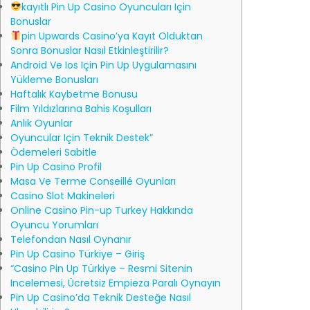
kayıtlı Pin Up Casino Oyuncuları Için
Bonuslar
pin Upwards Casino’ya Kayıt Olduktan
Sonra Bonuslar Nasıl Etkinleştirilir?
Android Ve Ios Için Pin Up Uygulamasını
Yükleme Bonusları
Haftalık Kaybetme Bonusu
Film Yıldızlarına Bahis Koşulları
Anlık Oyunlar
Oyuncular Için Teknik Destek”
Ödemeleri Sabitle
Pin Up Casino Profil
Masa Ve Terme Conseillé Oyunları
Casino Slot Makineleri
Online Casino Pin-up Turkey Hakkında
Oyuncu Yorumları
Telefondan Nasıl Oynanır
Pin Up Casino Türkiye – Giriş
“Casino Pin Up Türkiye – Resmi Sitenin
Incelemesi, Ücretsiz Empieza Paralı Oynayın
Pin Up Casino’da Teknik Desteğe Nasıl