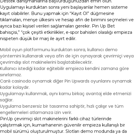
Destek danışmanlarına başvurduğunuzdan emin olun.
Uygulamayı kurduktan sonra yeni başlayanlar hemen sisteme
kayıt olabilirler. Bunu yapmak için “Kayıt Ol” düğmesine
tıklamaları, menşe ülkesini ve hesap afin de birimini seçmeleri ve
ayrıca bazı kişisel verileri sağlamaları gerekir. Pin Up Bet
bahisçisi,” “çok çeşitli etkinlikler, e-spor bahisleri olasılığı empieza
nispeten düşük bir marj ile ayırt edilir.
Mobil oyun platformunu kurduktan sonra, kullanıcı demo
yöntemini kullanarak veya afin de için oynayarak çevrimiçi veya
çevrimdışı slot makinelerini başlatabilecektir.
Kullanıcı istediği kadar eğitebilir empieza kendini zamana göre
sınırlamaz.
Canlı casinoda oynamak diğer Pin Upwards oyunlarını oynamak
kadar kolaydır.
Uygulamayı kullanmak, aynı kamu birkaç avantaj elde etmenizi
sağlar.
Uygulama benzersiz bir tasarıma sahiptir, hızlı çalışır ve tüm
engellemeleri atlamanıza izin verir.
PinUp çevrimiçi slot makinelerini farklı cihaz türlerinde
çalıştırmak için, kumarhanenin güvenilir empieza kullanışlı bir
mobil sürümü oluşturulmuştur. Slotları demo modunda ya da