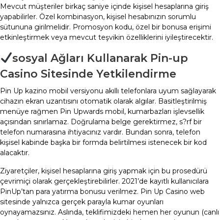
Mevcut müşteriler birkaç saniye içinde kişisel hesaplarına giriş
yapabilirler. Özel kombinasyon, kişisel hesabınızın sorumlu
sütununa girilmelidir. Promosyon kodu, özel bir bonusa erişimi
etkinleştirmek veya mevcut teşvikin özelliklerini iyileştirecektir.
sosyal Ağları Kullanarak Pin-up
Casino Sitesinde Yetkilendirme
Pin Up kazino mobil versiyonu akıllı telefonlara uyum sağlayarak
cihazın ekran uzantısını otomatik olarak algılar. Basitleştirilmiş
menüye rağmen Pin Upwards mobil, kumarbazları işlevsellik
açısından sınırlamaz. Doğrulama belge gerektirmez, s?rf bir
telefon numarasına ihtiyacınız vardır. Bundan sonra, telefon
kişisel kabinde başka bir formda belirtilmesi istenecek bir kod
alacaktır.
Ziyaretçiler, kişisel hesaplarına giriş yapmak için bu prosedürü
çevrimiçi olarak gerçekleştirebilirler. 2021’de kayıtlı kullanıcılara
PinUp’tan para yatırma bonusu verilmez. Pin Up Casino web
sitesinde yalnızca gerçek parayla kumar oyunları
oynayamazsınız. Aslında, teklifimizdeki hemen her oyunun (canlı