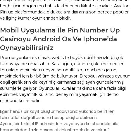
her biri için öngörülen bahis faktörlerini dikkate almalıdır. Aviator,
Pin-up platformundaki oldukça sıra dışı ama son derece popüler
ve ilginç kumar oyunlarından biridir.
Mobil Uygulama Ile Pin Number Up
Casinoyu Android Os Ve Iphone’da
Oynayabilirsiniz
Promosyonlara ek olarak, web site büyük ödül havuzlu birçok
turnuvaya de uma sahip. Katalogda, durante çok tercih edilen
temalardan biri olan meyve sembollü slot machine game
makineleri için bir bölüm de bulunuyor. Birçoğu, yalnızca oyunun
değil grafiklerin de keyfini çıkarmanızı sağlayan güncellenmiş
sürümlerle geliyor. Oyuncular, kurallar hakkında daha fazla bilgi
edinmek veya” “ilk kullanıcı deneyimini yaşamak için demo
modunu kullanabilir.
Eğer henüz bir kayıt oluşturmadıysanız yukarıda belirtilen
talimatlar doğrultusudna hesap oluşturabilirsiniz.
Ayrıca, bir fiziksel IP adresinden veya oyun kulübündeki aile
başına birden fazla hesabı etkinleştirmek de yasaktır.”