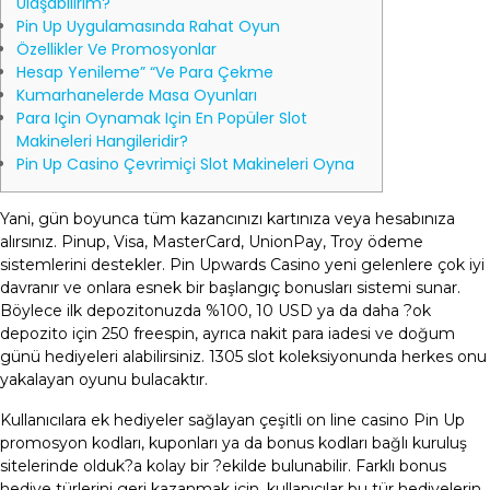
Ulaşabilirim?
Pin Up Uygulamasında Rahat Oyun
Özellikler Ve Promosyonlar
Hesap Yenileme” “Ve Para Çekme
Kumarhanelerde Masa Oyunları
Para Için Oynamak Için En Popüler Slot
Makineleri Hangileridir?
Pin Up Casino Çevrimiçi Slot Makineleri Oyna
Yani, gün boyunca tüm kazancınızı kartınıza veya hesabınıza
alırsınız. Pinup, Visa, MasterCard, UnionPay, Troy ödeme
sistemlerini destekler. Pin Upwards Casino yeni gelenlere çok iyi
davranır ve onlara esnek bir başlangıç bonusları sistemi sunar.
Böylece ilk depozitonuzda %100, 10 USD ya da daha ?ok
depozito için 250 freespin, ayrıca nakit para iadesi ve doğum
günü hediyeleri alabilirsiniz. 1305 slot koleksiyonunda herkes onu
yakalayan oyunu bulacaktır.
Kullanıcılara ek hediyeler sağlayan çeşitli on line casino Pin Up
promosyon kodları, kuponları ya da bonus kodları bağlı kuruluş
sitelerinde olduk?a kolay bir ?ekilde bulunabilir. Farklı bonus
hediye türlerini geri kazanmak için, kullanıcılar bu tür hediyelerin