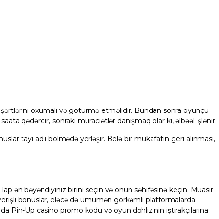
inin şərtlərini oxumalı və götürmə etməlidir. Bundan sonra oyunçu
ta qədərdir, sonrakı müraciətlər danışmaq olar ki, əlbəəl işlənir.
lar tayı adlı bölmədə yerləşir. Belə bir mükafatın geri alınması,
 lap ən bəyəndiyiniz birini seçin və onun səhifəsinə keçin. Müasir
verişli bonuslar, eləcə də ümumən görkəmli platformalarda
rarda Pin-Up casino promo kodu və oyun dəhlizinin iştirakçılarına