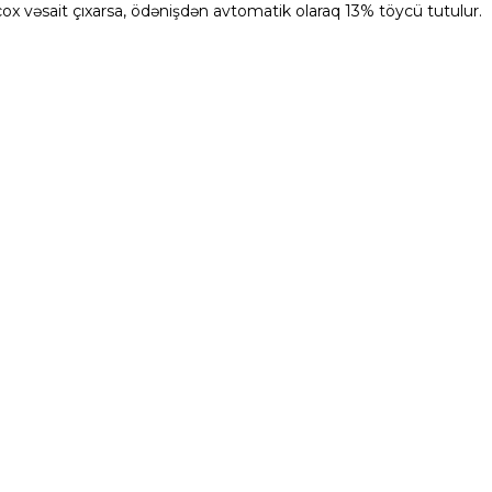
x vəsait çıxarsa, ödənişdən avtomatik olaraq 13% töycü tutulur.