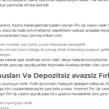
biri avtorizasiyanın yalnız telefonla həyata keçirilməsidir. Hər dö
uzun yanınızda olması lazımdır.
ərsiniz. Kazino kataloqlarında təqdim olunan Pin Up casino nadir mü
ni, eləcə də hədis avtomatlarının aspektlərini sərbəst sınaqdan keçi
prosesindən həzz çixmaq imkanı verir.
turnirlər yan xəttin yuxarı hissəsində yerləşdirilir.
si lazım olduğu ilə yanaşı, kitab istehsalçısı pasport şəkilləri
axlayın.
adə edərək saat ətrafında təmin edilir. Əksər hallarda konsultantl
ytında şəxsi say qeydiyyatdan keçməklə Azərbaycandan olan oyunç
usları Və Depozitsiz əvəzsiz Fı
 oyunçuya verilir. Fiziki qurumların fəaliyyəti qadağan edilsə də, for
rü cəzalandırılacaq bir şəxs belə yoxdur. Internet Pin Up casino,
yt Pin Up casino seyrək para ötrü əyləncə həvəskarları ötrü şans oy
ən oyunçuya verilir.
unmur.