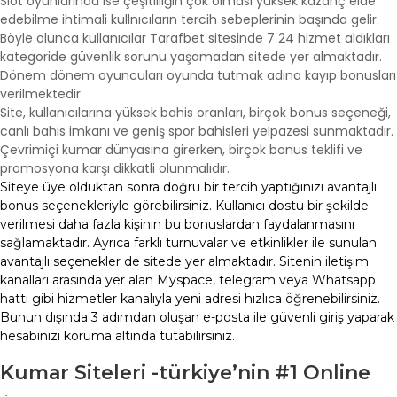
Slot oyunlarında ise çeşitliliğin çok olması yüksek kazanç elde
edebilme ihtimali kullnıcıların tercih sebeplerinin başında gelir.
Böyle olunca kullanıcılar Tarafbet sitesinde 7 24 hizmet aldıkları
kategoride güvenlik sorunu yaşamadan sitede yer almaktadır.
Dönem dönem oyuncuları oyunda tutmak adına kayıp bonusları
verilmektedir.
Site, kullanıcılarına yüksek bahis oranları, birçok bonus seçeneği,
canlı bahis imkanı ve geniş spor bahisleri yelpazesi sunmaktadır.
Çevrimiçi kumar dünyasına girerken, birçok bonus teklifi ve
promosyona karşı dikkatli olunmalıdır.
Siteye üye olduktan sonra doğru bir tercih yaptığınızı avantajlı
bonus seçenekleriyle görebilirsiniz. Kullanıcı dostu bir şekilde
verilmesi daha fazla kişinin bu bonuslardan faydalanmasını
sağlamaktadır. Ayrıca farklı turnuvalar ve etkinlikler ile sunulan
avantajlı seçenekler de sitede yer almaktadır. Sitenin iletişim
kanalları arasında yer alan Myspace, telegram veya Whatsapp
hattı gibi hizmetler kanalıyla yeni adresi hızlıca öğrenebilirsiniz.
Bunun dışında 3 adımdan oluşan e-posta ile güvenli giriş yaparak
hesabınızı koruma altında tutabilirsiniz.
Kumar Siteleri -türkiye’nin #1 Online