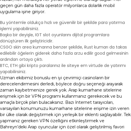
geçen gün daha fazla operatör milyonlarca dolarlık mobil
uygulama işine giriyor.
Bu yöntemle oldukça hızlı ve güvenilir bir şekilde para yatırma
işlemi yapabilirsiniz.
Başka bir deyişle, IGT slot oyunlarını dijital programlara
dönüştüren ilk geliştiricidir.
CSGO skin area kumarına benzer şekilde, Rust kumarı da takas
edilebilir öğelerin giderek daha fazla arzu edilir good gelmesinin
ardından ortaya çıktı.
BTC, ETH gibi kripto paralarınız ile siteye em virtude de yatırımı
yapabilirsiniz.
Uzman ekibimiz bonuslu en iyi çevrimiçi casinoların bir
derecelendirmesini derledi, böylece doğru seçeneği arayarak
zaman kaybetmenize gerek yok. Arap kumarhane sitelerine
erişmek için bir VPN programı kullanmanız gerekecek ve bu
amaçla birçok plan bulacaksınız. Bazı İnternet tarayıcıları,
varsayılan konumunuzu kumarhane sitelerine erişime izin veren
bir ülke olarak değiştirmek için yerleşik bir eklenti sağlayabilir. Tek
yapmanız gereken VPN özelliğini etkinleştirmek ve
Bahreyn’deki Arap oyuncular için özel olarak geliştirilmiş favori