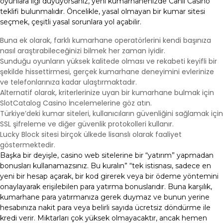
oyunlara ilgi duyuyorsanız, yeni kumarhanenizde Canlı Casino
teklifi bulunmalıdır. Öncelikle, yasal olmayan bir kumar sitesi
seçmek, çeşitli yasal sorunlara yol açabilir.
Buna ek olarak, farklı kumarhane operatörlerini kendi başınıza
nasıl araştırabileceğinizi bilmek her zaman iyidir.
Sunduğu oyunların yüksek kalitede olması ve rekabeti keyifli bir
şekilde hissettirmesi, gerçek kumarhane deneyimini evlerinize
ve telefonlarınıza kadar ulaştırmaktadır.
Alternatif olarak, kriterlerinize uyan bir kumarhane bulmak için
SlotCatalog Casino İncelemelerine göz atın.
Türkiye’deki kumar siteleri, kullanıcıların güvenliğini sağlamak için
SSL şifreleme ve diğer güvenlik protokolleri kullanır.
Lucky Block sitesi birçok ülkede lisanslı olarak faaliyet
göstermektedir.
Başka bir deyişle, casino web sitelerine bir “yatırım” yapmadan
bonusları kullanamazsınız. Bu kuralın” “tek istisnası, sadece en
yeni bir hesap açarak, bir kod girerek veya bir ödeme yöntemini
onaylayarak erişilebilen para yatırma bonuslarıdır. Buna karşılık,
kumarhane para yatırmanıza gerek duymaz ve bunun yerine
hesabınıza nakit para veya belirli sayıda ücretsiz döndürme ile
kredi verir. Miktarları çok yüksek olmayacaktır, ancak hemen