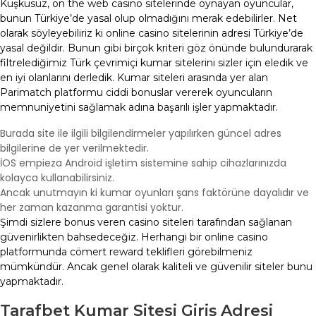
Kuşkusuz, on the web casino sitelerinde oynayan oyuncular,
bunun Türkiye’de yasal olup olmadığını merak edebilirler. Net
olarak söyleyebiliriz ki online casino sitelerinin adresi Türkiye’de
yasal değildir. Bunun gibi birçok kriteri göz önünde bulundurarak
filtrelediğimiz Türk çevrimiçi kumar sitelerini sizler için eledik ve
en iyi olanlarını derledik. Kumar siteleri arasında yer alan
Parimatch platformu ciddi bonuslar vererek oyuncuların
memnuniyetini sağlamak adına başarılı işler yapmaktadır.
Burada site ile ilgili bilgilendirmeler yapılırken güncel adres
bilgilerine de yer verilmektedir.
İOS empieza Android işletim sistemine sahip cihazlarınızda
kolayca kullanabilirsiniz.
Ancak unutmayın ki kumar oyunları şans faktörüne dayalıdır ve
her zaman kazanma garantisi yoktur.
Şimdi sizlere bonus veren casino siteleri tarafından sağlanan
güvenirlikten bahsedeceğiz. Herhangi bir online casino
platformunda cömert reward teklifleri görebilmeniz
mümkündür. Ancak genel olarak kaliteli ve güvenilir siteler bunu
yapmaktadır.
Tarafbet Kumar Sitesi Giriş Adresi