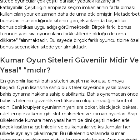
sitede oyuncular çok çeşitli bahisler yaparak kazançlarını
katlayabilir. Çeşitliliğin empieza seçim imkanlarının fazla olması
kullanıcıları your ex zaman daha de uma etkilemiştir. Matadorbet
bonusları incelendiğinde sitenin gerçek anlamda başarılı bir
bonus politikası uyguladığı görülmektedir. Birçok farklı bonus
türünün yanı sıra oyuncuların farklı stillerde olduğu de uma
dikkate” “alınmaktadır. Bu sayede birçok farklı oyuncu tipine özel
bonus seçenekleri sitede yer almaktadır.
Kumar Oyun Siteleri Güvenilir Midir Ve
Yasal” “mıdır?
En güvenilir lisanslı bahis siteleri araştırma konusu olmaya
başladı. Oyun lisansına sahip bu siteler sayesinde yasal olarak
bahis oynama hakkına sahip olabilirsiniz. Bahis oynamadan önce
bahis sitelerinin güvenlik sertifikasının olup olmadığını kontrol
edin. Canlı krupiyer oyunlarının yanı sıra poker, black jack, bakara,
rulet empieza keno gibi slot makineleri ve zaman oyunları. Arap
ülkelerinde kumara hem yasal hem de dini çeşitli nedenlerle
birçok kısıtlama getirilebilir ve bu kanunlar ve kısıtlamalar her
ülkede ayrı ayrı çıkarılmıştır. Bu ülkelerin bazılarında kumar