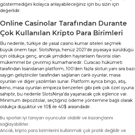
göstermediğini kolayca anlayabileceğiniz için bu sizin için
değerlidir.
Online Casinolar Tarafından Durante
Çok Kullanılan Kripto Para Birimleri
Bu nedenle, türkiye de yasal casino kumar siteleri seçmek
büyük önem taşır. SlotsNinja, henüz 2021’de piyasaya sürüldüğü
için oldukça genç, ancak şimdiden hayranların favorisi olan
mükemmel bir çevrimiçi kumarhanedir. Curacao hükümeti
tarafından lisanslanan platform, 100’den fazla slotun yanı sıra bazı
saygın geliştiriciler tarafından sağlanan canlı oyunlar, masa
oyunları ve diğer yazılımları sunar. Platform ayrıca bingo, atış,
keno, masa oyunları empieza benzerleri gibi pek çok özel oyuna
sahiptir, bu nedenle SlotsNinja’da yaşanacak çok eğlence var.
Minimum depozitolar, seçtiğiniz ödeme yöntemine bağlı olarak
oldukça düşüktür ve 10$ ile 40$ arasındadır.
Bu sporları iyi tanıyan oyuncular olabilir ve kazançlarını
sağlayabilirler.
Ancak, kripto para birimlerini kullanmak çok pratik değildir ve