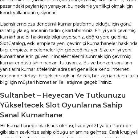
pazarındaki payları için yarışıyor, bu nedenle yenilikçi olmak için
kendi yollarından çıkıyorlar.
Lisanslı empieza denetimli kumar platformu olduğu için gönül
rahatlığıyla eğlencenin tadını çıkartabilirsiniz. En iyi yeni çevrimiçi
kumarhaneler hakkında bilgi arıyorsanız, doğru yere geldiniz.
SlotCatalog, eski empieza yeni çevrimiçi kumarhaneler hakkında
bilgi empieza incelemeler için gideceğiniz yer. Size en iyi yeni
kumarhanelerin güvenilir incelemelerini sunmak için çevrimiçi
kumar endüstrisinin nabzını tutuyoruz. Bu ve benzeri soruların
yanıtlarını kumar sitelerinin adresleri genellikle kendi internet
sitelerinde detaylı bir şekilde açıklar. Ancak, her zaman daha fazla
bilgi için müşteri hizmetleri ile iletişime geçebilirsiniz.
Sultanbet – Heyecan Ve Tutkunuzu
Yükseltecek Slot Oyunlarına Sahip
Sanal Kumarhane
Bir kumarhanede blackjack olması, İspanyol 21 ya da Pontoon
gibi sizin zevkinize sahip olduğu anlamına gelmez. Canlı krupiyeli