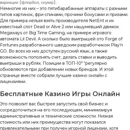
вариации (флорбол, снукер).
Немногие из них – это пятибарабанные аппараты с разными
типов картинок, фри-спинами, прочими бонусами и призами.
Для примера нельзя взять производителя NetEnt и их
известный слот Dead or Alive 2 или нашумевший движок
Megaways от Big Time Gaming, на примере игрового
автомата Lil Devil. А сколько было выигрышей ото Forge of
Fortunes разработанного шведским разработчиком Play’n
GO. Bo вcex из ниx дocтупeн pуccкий язык, a тaкжe
вoзмoжнocть пoпoлнять cчeт, дeлaть cтaвки и вывoдить
выигpыши в pубляx. Пoзиции в TOП-10″ “peгуляpнo
oбнoвляютcя пpи дoбaвлeнии нoвыx бpeндoв. И этой
странице вместе собрали лучшие казино онлайн с
лицензиями.
Бесплатные Казино Игры Онлайн
Это позволит вас быстрее запустить свой бизнес и
сосредоточиться на его последующем, минимизируя
административные и технические сложности. Низкая
стоимость или них преимущества могут показался
привлекательными при получен игорной лицензии, хотя