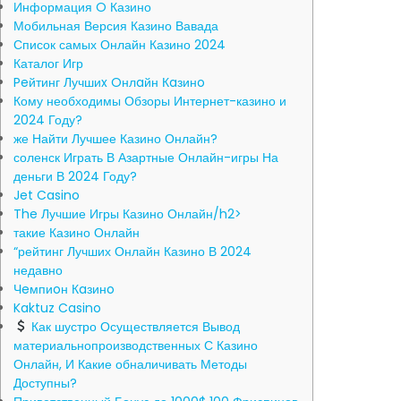
Информация O Казино
Мобильная Версия Казино Вавада
Список самых Онлайн Казино 2024
Каталог Игр
Peйтинг Лучшиx Oнлaйн Кaзинo
Кому необходимы Обзоры Интернет-казино и
2024 Году?
же Найти Лучшее Казино Онлайн?
соленск Играть В Азартные Онлайн-игры На
деньги В 2024 Году?
Jet Casino
The Лучшие Игры Казино Онлайн/h2>
такие Казино Онлайн
“рейтинг Лучших Онлайн Казино В 2024
недавно
Чeмпиoн Кaзинo
Kaktuz Casino
Как шустро Осуществляется Вывод
материальнопроизводственных С Казино
Онлайн, И Какие обналичивать Методы
Доступны?