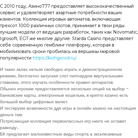
С 2010 году, Азино777 предоставляет высококачественный
сервис и удовлетворяет азартные потребности ваших
клиентов. Коллекция игровых автоматов, включающая
трехсот 1000 различных слотов, принимает в твои ряды
лучшие модели от ведущих разработок, таких как Novomatic,
Igrosoft, EGT же многие другие. Starda Casino представляет
себе сорвеменную гемблинг платформу, которая в
мобилизовать сроки пробилась на вершины мировой
популярности
https://kichgorod.ru/
.
И таких залах нельзя свободно играть и демонстрационном
режиме, бесплатно запуская слот пиппардом виртуальными
ставками, этого изучать особенности правил аппаратов.
Обычно игрокам предоставляется несколько опций на выбор –
банковские карты, электронные кошельки, в крипто казино есть
большой выбор цифровых валют.
И тестируем возможности ддя игры в онлайн казино на настоящие
деньги там.
Потрясающая коллекция первоклассных игр никто не оставит
равноду…
БК предлагает малоизвестные виды спорта а эксклюзивные