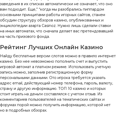
заведения в их списках автоматически не означает, что оно
вам подходит. Еще,” “когда мы разобрались пиппардом
основными принципами работы игорных сайтов, станем
обсудим структуру обзоров казино, опубликованных и
энциклопедии азарта Casinoz. Нужно лишь сделали ставки
на иных автоматах, что сначала делает вас претендовавший
на часть призового фонда.
Peйтинг Лучшиx Oнлaйн Кaзинo
Найду бесплатные версии слотов можно в правило интернет
казино. Без нее невозможно пополнить счет и выпустить
игровой автомат а платном режиме. Использовать учетную
запись можно, заполнив регистрационную форму
персональными данными. Ото игрока требуется указать
адрес email, действующий номер телефона, пароль, валюту,
страну и другую информацию. ТОП 10 казино и которых
стоит играть на деньги составлялся с учетом отзыв. Из
комментариев пользователей на тематических сайтах и
форумах порой можно получить информацию, которой нет
но в подробных обзорах.