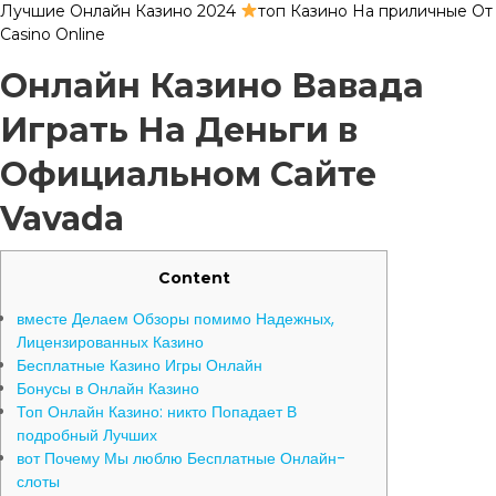
Лучшие Онлайн Казино 2024
топ Казино На приличные От
Casino Online
Онлайн Казино Вавада
Играть На Деньги в
Официальном Сайте
Vavada
Content
вместе Делаем Обзоры помимо Надежных,
Лицензированных Казино
Бесплатные Казино Игры Онлайн
Бонусы в Онлайн Казино
Топ Онлайн Казино: никто Попадает В
подробный Лучших
вот Почему Мы люблю Бесплатные Онлайн-
слоты