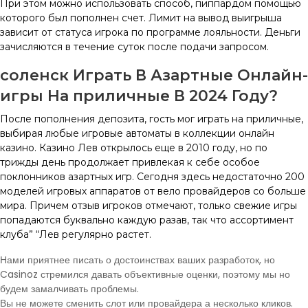
При этом можно использовать способ, пиппардом помощью
которого был пополнен счет. Лимит на вывод выигрыша
зависит от статуса игрока по программе лояльности. Деньги
зачисляются в течение суток после подачи запросом.
соленск Играть В Азартные Онлайн-
игры На приличные В 2024 Году?
После пополнения депозита, гость мог играть на приличные,
выбирая любые игровые автоматы в коллекции онлайн
казино. Казино Лев открылось еще в 2010 году, но по
трижды день продолжает привлекая к себе особое
поклонников азартных игр. Сегодня здесь недостаточно 200
моделей игровых аппаратов от вело провайдеров со больше
мира. Причем отзыв игроков отмечают, только свежие игры
попадаются буквально каждую разав, так что ассортимент
клуба” “Лев регулярно растет.
Нами приятнее писать о достоинствах ваших разработок, но
Casinoz стремился давать объективные оценки, поэтому мы но
будем замалчивать проблемы.
Вы не можете сменить слот или провайдера а несколько кликов.