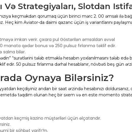
 Və Strategiyaları, Slotdan Ist
rmızıya keçməkdən qorumaq üçün birinci mərc 2. 00 əmsalı ilə bağla
ız. Heç kim Aviator-da daimi qazanc üçün iş variantlarını paylaşm
etməyə imkan verir. çıxara pul Göstərilən əmsaldan əvvəl
00 manata qədər bonus və 250 pulsuz fırlanma təklif edir.
salına bilər.
ədin” “surətlərini tələb etməklə hesabın yoxlanılmasını tələb edə b
 edir. 50 pulsuz fırlanma dərhal hesablanır, növbəti beş gün ərz
ada Oynaya Bilərsiniz?
yatdan keçdiyiniz andan bir saat ərzində hesabınızı doldursanız
ternetdə təqdim olunan heç bir sxem və en este momento strat
ydiyyatdan keçmiş kazino müştəriləri üçün əlçatandır.
siniz.
mumi bir söhbət varifr?n.