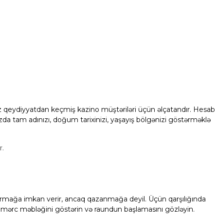
alnız qeydiyyatdan keçmiş kazino müştəriləri üçün əlçatandır. Hesab
da tam adınızı, doğum tarixinizi, yaşayış bölgənizi göstərməklə
r.
qurmağa imkan verir, ancaq qazanmağa deyil. Üçün qarşılığında
ə mərc məbləğini göstərin və raundun başlamasını gözləyin.