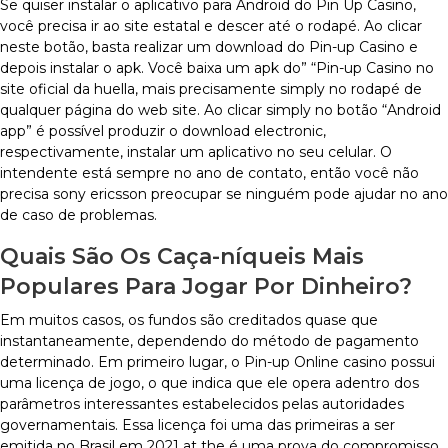
Se quiser instalar o aplicativo para Android do Pin Up Casino,
você precisa ir ao site estatal e descer até o rodapé. Ao clicar
neste botão, basta realizar um download do Pin-up Casino e
depois instalar o apk. Você baixa um apk do” “Pin-up Casino no
site oficial da huella, mais precisamente simply no rodapé de
qualquer página do web site. Ao clicar simply no botão “Android
app” é possível produzir o download electronic,
respectivamente, instalar um aplicativo no seu celular. O
intendente está sempre no ano de contato, então você não
precisa sony ericsson preocupar se ninguém pode ajudar no ano
de caso de problemas.
Quais São Os Caça-níqueis Mais
Populares Para Jogar Por Dinheiro?
Em muitos casos, os fundos são creditados quase que
instantaneamente, dependendo do método de pagamento
determinado. Em primeiro lugar, o Pin-up Online casino possui
uma licença de jogo, o que indica que ele opera adentro dos
parâmetros interessantes estabelecidos pelas autoridades
governamentais. Essa licença foi uma das primeiras a ser
emitida no Brasil em 2021 at the é uma prova do compromisso