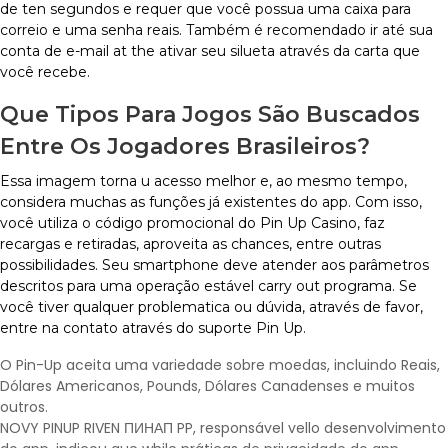
de ten segundos e requer que você possua uma caixa para
correio e uma senha reais. Também é recomendado ir até sua
conta de e-mail at the ativar seu silueta através da carta que
você recebe.
Que Tipos Para Jogos São Buscados
Entre Os Jogadores Brasileiros?
Essa imagem torna u acesso melhor e, ao mesmo tempo,
considera muchas as funções já existentes do app. Com isso,
você utiliza o código promocional do Pin Up Casino, faz
recargas e retiradas, aproveita as chances, entre outras
possibilidades. Seu smartphone deve atender aos parâmetros
descritos para uma operação estável carry out programa. Se
você tiver qualquer problematica ou dúvida, através de favor,
entre na contato através do suporte Pin Up.
O Pin-Up aceita uma variedade sobre moedas, incluindo Reais,
Dólares Americanos, Pounds, Dólares Canadenses e muitos
outros.
NOVY PINUP RIVEN ПИНАП PP, responsável vello desenvolvimento