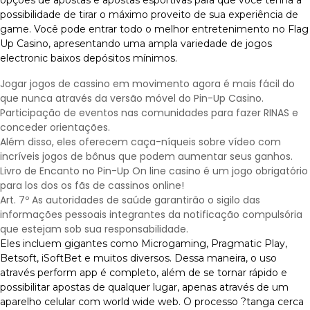
opções de apostas e apostas esportivas para que você tenha a
possibilidade de tirar o máximo proveito de sua experiência de
game. Você pode entrar todo o melhor entretenimento no Flag
Up Casino, apresentando uma ampla variedade de jogos
electronic baixos depósitos mínimos.
Jogar jogos de cassino em movimento agora é mais fácil do
que nunca através da versão móvel do Pin-Up Casino.
Participação de eventos nas comunidades para fazer RINAS e
conceder orientações.
Além disso, eles oferecem caça-níqueis sobre vídeo com
incríveis jogos de bônus que podem aumentar seus ganhos.
Livro de Encanto no Pin-Up On line casino é um jogo obrigatório
para los dos os fãs de cassinos online!
Art. 7º As autoridades de saúde garantirão o sigilo das
informações pessoais integrantes da notificação compulsória
que estejam sob sua responsabilidade.
Eles incluem gigantes como Microgaming, Pragmatic Play,
Betsoft, iSoftBet e muitos diversos. Dessa maneira, o uso
através perform app é completo, além de se tornar rápido e
possibilitar apostas de qualquer lugar, apenas através de um
aparelho celular com world wide web. O processo ?tanga cerca