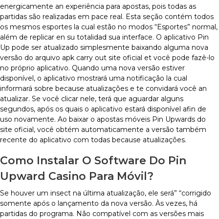
energicamente an experiência para apostas, pois todas as
partidas são realizadas em pace real. Esta seção contém todos
os mesmos esportes la cual estão no modos “Esportes” normal,
além de replicar en su totalidad sua interface. O aplicativo Pin
Up pode ser atualizado simplesmente baixando alguma nova
versão do arquivo apk carry out site oficial et você pode fazê-lo
no próprio aplicativo. Quando uma nova versão estiver
disponível, o aplicativo mostrará uma notificação la cual
informará sobre because atualizações e te convidará você an
atualizar. Se você clicar nele, terá que aguardar alguns
segundos, após os quais o aplicativo estará disponível afin de
uso novamente. Ao baixar o apostas móveis Pin Upwards do
site oficial, você obtém automaticamente a versão também
recente do aplicativo com todas because atualizações.
Como Instalar O Software Do Pin
Upward Casino Para Móvil?
Se houver um insect na última atualização, ele será” “corrigido
somente após o lançamento da nova versão. Às vezes, há
partidas do programa. Não compatível com as versões mais