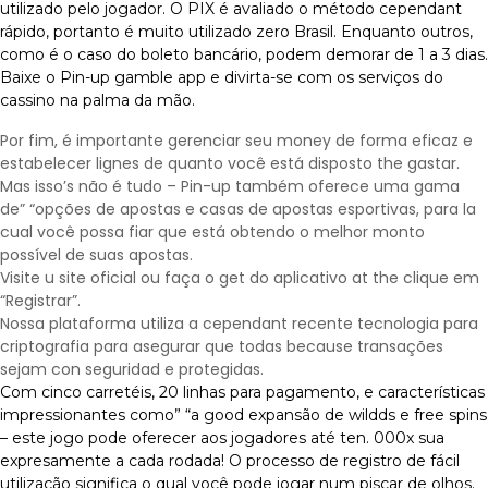
utilizado pelo jogador. O PIX é avaliado o método cependant
rápido, portanto é muito utilizado zero Brasil. Enquanto outros,
como é o caso do boleto bancário, podem demorar de 1 a 3 dias.
Baixe o Pin-up gamble app e divirta-se com os serviços do
cassino na palma da mão.
Por fim, é importante gerenciar seu money de forma eficaz e
estabelecer lignes de quanto você está disposto the gastar.
Mas isso’s não é tudo – Pin-up também oferece uma gama
de” “opções de apostas e casas de apostas esportivas, para la
cual você possa fiar que está obtendo o melhor monto
possível de suas apostas.
Visite u site oficial ou faça o get do aplicativo at the clique em
“Registrar”.
Nossa plataforma utiliza a cependant recente tecnologia para
criptografia para asegurar que todas because transações
sejam con seguridad e protegidas.
Com cinco carretéis, 20 linhas para pagamento, e características
impressionantes como” “a good expansão de wildds e free spins
– este jogo pode oferecer aos jogadores até ten. 000x sua
expresamente a cada rodada! O processo de registro de fácil
utilização significa o qual você pode jogar num piscar de olhos.