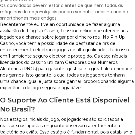
Os convidados devem estar cientes de que nem todas as
máquinas de caça-níqueis podem ser habilitadas no ano de
smartphones mais antigos.
Recentemente eu tive an oportunidade de fazer alguma
avaliação do Flag Up Casino, 1 cassino online que oferece aos
jogadores a chance sobre jogar por dinheiro real. No Pin-Up
Casino, você tem a possibilidade de desfrutar de hrs de
entretenimento electronic jogos de alta qualidade – tudo isso
em 1 ambiente seguro electronic protegido. Os caça-níqueis
licenciados do cassino utilizam Geradores para Números
Aleatórios (RNGs) para garantir a justiça e a great aleatoriedade
nos games. Isto garante la cual todos os jogadores tenham
uma chance igual e justa sobre ganhar, proporcionando alguma
experiência de jogo segura e agradável.
O Suporte Ao Cliente Está Disponível
No Brasil?
Nos estágios iniciais do jogo, os jogadores são solicitados a
realizar suas apostas enquanto observam atentamente a
trajetória do avião. Esse estágio é fundamental, pois establish o