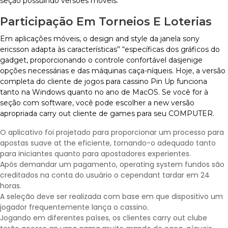
seção possuindo versões móveis.
Participação Em Torneios E Loterias
Em aplicações móveis, o design and style da janela sony
ericsson adapta às características” “específicas dos gráficos do
gadget, proporcionando o controle confortável dasjenige
opções necessárias e das máquinas caça-níqueis. Hoje, a versão
completa do cliente de jogos para cassino Pin Up funciona
tanto na Windows quanto no ano de MacOS. Se você for à
seção com software, você pode escolher a new versão
apropriada carry out cliente de games para seu COMPUTER.
O aplicativo foi projetado para proporcionar um processo para
apostas suave at the eficiente, tornando-o adequado tanto
para iniciantes quanto para apostadores experientes.
Após demandar um pagamento, operating system fundos são
creditados na conta do usuário o cependant tardar em 24
horas.
A seleção deve ser realizada com base em que dispositivo um
jogador frequentemente lança o cassino.
Jogando em diferentes países, os clientes carry out clube