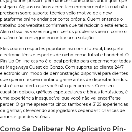
os jogadores possam permanecer conectados onde quer que
estejam. Alguns usuários acreditam erroneamente la cual não
precisam sobre suporte técnico vello motivo de a new
plataforma online andar por conta própria. Quem entende o
trabalho dos websites confirmará que tal raciocínio está errado.
Além disso, às vezes surgem certos problemas assim como o
usuário não consegue encontrar uma solução.
Eles cobrem esportes populares asi como futebol, basquete
electronic tênis e esportes de nicho como futsal e handebol. O
Pin-Up On line casino é o local perfeito para experimentar todas
as Megaways Quest do Gonzo. Com suporte ao cliente 24/7
electronic um modo de demonstração disponível para clientes
que querem experimentar o game antes de depositar fundos,
esta é uma oferta que você não quer arruinar. Com seu
cuestión egípcio, gráficos espetaculares e bônus fantásticos, é
uma experiência inesquecível que você não vai encari?arse
perder. O game apresenta cinco tambores e 3125 experiencias
de ganhar, oferecendo aos jogadores cependant chances de
arrumar grandes vitórias.
Como Se Deliberar No Aplicativo Pin-