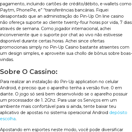
pagamento, incluindo cartões de crédito/débito, e-wallets como
Paytm, PhonePe, e” “transferências bancárias. Fiquei
desapontado que an administração do Pin-Up On line casino
não ofereça suporte ao cliente twenty-four horas por vida, 7 dias
através de semana. Como jogador internacional, achei
inconveniente que o suporte por chat ao vivo não estivesse
disponível durante certas horas. Achei since ofertas
promocionais simply no Pin-Up Casino bastante atraentes com
um design simples, e aproveitei sua chollo de bônus sobre boas-
vindas.
Sobre O Cassino:
Para realizar an instalação do Pin-Up application no celular
Android, é preciso que o aparelho tenha a versão five. 0 em
diante. O jogo só será bem desenvolvido se o aparelho possuir
um processador de 1. 2Ghz. Para usar os Serviços em um
ambiente mais confortável para si ainda, tente baixar teu
aplicativo de apostas no sistema operacional Android
depósito
escolha
.
Apostando em esportes neste modo, você pode diversificar