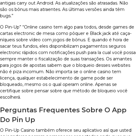
antigas carry out Android. As atualizações são atrasadas. Não
são os bônus mais atraentes. As últimas versões ainda têm
bugs.”
O Pin-Up” “Online casino tem algo para todos, desde games de
cartas electronic de mesa como pôquer e Black jack até caça-
níqueis sobre vídeo com jogos de bônus. E quando é hora de
sacar teus fundos, eles disponibilizam pagamentos seguros
electronic rápidos com notificações push para la cual você possa
sempre manter o fiscalização de suas transações. Os amantes
para jogos de apostas sabem que o bloqueio desses websites
não é piza incomum. Não importa se o online casino tem
licença, qualquer estabelecimento de game pode ser
bloqueado, mesmo os o qual operam online. Apenas se
certifique sobre pensar sobre que método de bloqueio você
escolherá.
Perguntas Frequentes Sobre O App
Do Pin Up
O Pin-Up Casino também oferece seu aplicativo así que usted