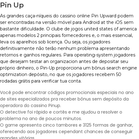
Pin Up
As grandes caça-níqueis do cassino online Pin Upward podem
ser encontradas na versão móvel para Android at the iOS sem
bastante dificuldade. O clube de jogos united states of america
apenas modelos 2 principais fornecedores e, o mais essencial,
leva os aparelhos sob licença. Ou seja, os jogadores
definitivamente não terão nenhum problema apresentando
retornos e ganhos regulares. Para operating-system jogadores
que desejam testar an organizacion antes de depositar seu
próprio dinheiro, o Pin-Up proporciona um bônus search engine
optimization depósito, no que os jogadores recebem 50
rodadas grátis para verificar tua conta.
Você pode encontrar códigos promocionais especiais no ano
de sites especializados pra receber bônus sem depósito da
operadora do cassino Pinup.
O detective foi rápido e cortês e me ajudou a resolver o
problema no ano de poucos minutos.
O game apresenta cinco tambores e 3125 formas de ganhar,
oferecendo aos jogadores cependant chances de conseguir
grandes vitórias.