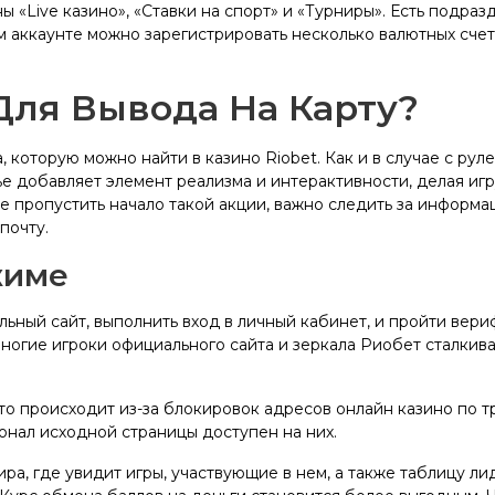
«‎Live казино», «Ставки на спорт» и «Турниры». Есть подра
 аккаунте можно зарегистрировать несколько валютных счет
ля Вывода На Карту?
 которую можно найти в казино Riobet. Как и в случае с руле
ье добавляет элемент реализма и интерактивности, делая иг
е пропустить начало такой акции, важно следить за информ
почту.
жиме
льный сайт, выполнить вход в личный кабинет, и пройти вер
ногие игроки официального сайта и зеркала Риобет сталкива
Это происходит из-за блокировок адресов онлайн казино по
онал исходной страницы доступен на них.
нира, где увидит игры, участвующие в нем, а также таблицу