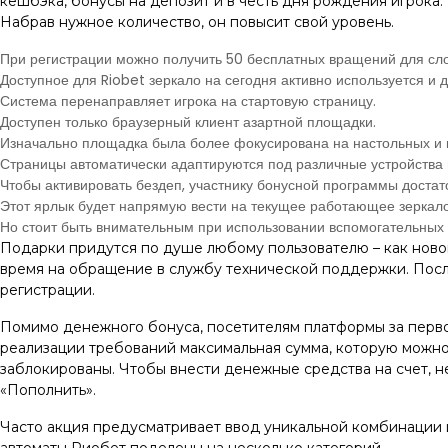
кешбэка, бонусы на депозит и в честь дня рождения игрока.
Набрав нужное количество, он повысит свой уровень.
При регистрации можно получить 50 бесплатных вращений для сло
Доступное для Riobet зеркало на сегодня активно используется и 
Система перенаправляет игрока на стартовую страницу.
Доступен только браузерный клиент азартной площадки.
Изначально площадка была более фокусирована на настольных и к
Страницы автоматически адаптируются под различные устройства 
Чтобы активировать бездеп, участнику бонусной программы достат
Этот ярлык будет напрямую вести на текущее работающее зеркало 
Но стоит быть внимательным при использовании вспомогательных
Подарки придутся по душе любому пользователю – как новому
время на обращение в службу технической поддержки. Посл
регистрации.
Помимо денежного бонуса, посетителям платформы за перво
реализации требований максимальная сумма, которую можно 
заблокированы. Чтобы внести денежные средства на счет, н
«Пополнить».
Часто акция предусматривает ввод уникальной комбинации и