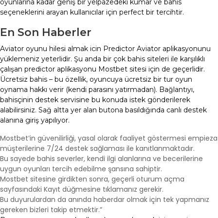
oyunlarına kadar geniş bir yelpazedeki kumar ve bahis
seçeneklerini arayan kullanıcılar için perfect bir tercihtir.
En Son Haberler
Aviator oyunu hilesi almak icin Predictor Aviator aplikasyonunu
yüklemeniz yeterlidir. Şu anda bir çok bahis siteleri ile karşılıklı
çalışan predictor aplikasyonu Mostbet sitesi için de geçerlidir.
Ücretsiz bahis – bu özellik, oyuncuya ücretsiz bir tur oyun
oynama hakkı verir (kendi parasını yatırmadan). Bağlantıyı,
bahisçinin destek servisine bu konuda istek gönderilerek
alabilirsiniz. Sağ altta yer alan butona basıldığında canlı destek
alanına giriş yapılıyor.
Mostbet’in güvenilirliği, yasal olarak faaliyet göstermesi empieza
müşterilerine 7/24 destek sağlaması ile kanıtlanmaktadır.
Bu sayede bahis severler, kendi ilgi alanlarına ve becerilerine
uygun oyunları tercih edebilme şansına sahiptir.
Mostbet sitesine girdikten sonra, geçerli oturum açma
sayfasındaki Kayıt düğmesine tıklamanız gerekir.
Bu duyurulardan da anında haberdar olmak için tek yapmanız
gereken bizleri takip etmektir.”