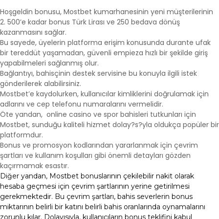
Hoşgeldin bonusu, Mostbet kumarhanesinin yeni müşterilerinin
2. 500’e kadar bonus Türk Lirası ve 250 bedava dönüş
kazanmasını sağlar.
Bu sayede, üyelerin platforma erişim konusunda durante ufak
bir tereddüt yaşamadan, güvenli empieza hızlı bir şekilde giriş
yapabilmeleri sağlanmış olur.
Bağlantıyı, bahisçinin destek servisine bu konuyla ilgili istek
gönderilerek alabilirsiniz.
Mostbet’e kaydolurken, kullanıcılar kimliklerini doğrulamak için
adlarını ve cep telefonu numaralarını vermelidir.
Öte yandan, online casino ve spor bahisleri tutkunları için
Mostbet, sunduğu kaliteli hizmet dolay?s?yla oldukça popüler bir
platformdur.
Bonus ve promosyon kodlarından yararlanmak için çevrim
şartları ve kullanım koşulları gibi önemli detayları gözden
kaçırmamak esastır.
Diğer yandan, Mostbet bonuslarının çekilebilir nakit olarak
hesaba geçmesi için çevrim şartlarının yerine getirilmesi
gerekmektedir. Bu çevrim şartları, bahis severlerin bonus
miktarının belirli bir katını belirli bahis oranlarında oynamalarını
zorunlu kılar. Dolayısıyla, kullanıcıların bonus teklifini kabul