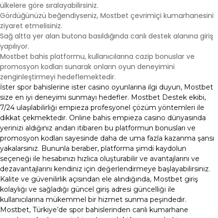
ülkelere göre sıralayabilirsiniz.
Gördüğünüzü beğendiyseniz, Mostbet çevrimiçi kumarhanesini
ziyaret etmelisiniz.
Sağ altta yer alan butona basıldığında canlı destek alanına giriş
yapılıyor.
Mostbet bahis platformu, kullanıcılarına cazip bonuslar ve
promosyon kodları sunarak onların oyun deneyimini
zenginleştirmeyi hedeflemektedir.
İster spor bahislerine ister casino oyunlarına ilgi duyun, Mostbet
size en iyi deneyimi sunmayı hedefler. Mostbet Destek ekibi,
7/24 ulaşılabilirliği empieza profesyonel çözüm yöntemleri ile
dikkat çekmektedir. Online bahis empieza casino dünyasında
yerinizi aldığınız andan itibaren bu platformun bonusları ve
promosyon kodları sayesinde daha de uma fazla kazanma şansı
yakalarsınız. Bununla beraber, platforma şimdi kaydolun
seçeneği ile hesabınızı hızlıca oluşturabilir ve avantajlarını ve
dezavantajlarını kendiniz için değerlendirmeye başlayabilirsiniz.
Kalite ve güvenilirlik açısından ele alındığında, Mostbet giriş
kolaylığı ve sağladığı güncel giriş adresi güncelliği ile
kullanıcılarına mükemmel bir hizmet sunma peşindedir.
Mostbet, Türkiye’de spor bahislerinden canlı kumarhane