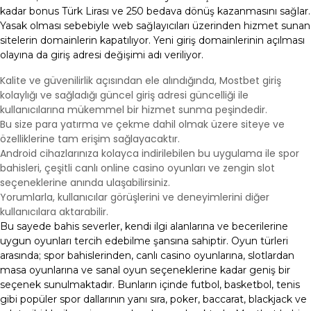
kadar bonus Türk Lirası ve 250 bedava dönüş kazanmasını sağlar.
Yasak olması sebebiyle web sağlayıcıları üzerinden hizmet sunan
sitelerin domainlerin kapatılıyor. Yeni giriş domainlerinin açılması
olayına da giriş adresi değişimi adı veriliyor.
Kalite ve güvenilirlik açısından ele alındığında, Mostbet giriş
kolaylığı ve sağladığı güncel giriş adresi güncelliği ile
kullanıcılarına mükemmel bir hizmet sunma peşindedir.
Bu size para yatırma ve çekme dahil olmak üzere siteye ve
özelliklerine tam erişim sağlayacaktır.
Android cihazlarınıza kolayca indirilebilen bu uygulama ile spor
bahisleri, çeşitli canlı online casino oyunları ve zengin slot
seçeneklerine anında ulaşabilirsiniz.
Yorumlarla, kullanıcılar görüşlerini ve deneyimlerini diğer
kullanıcılara aktarabilir.
Bu sayede bahis severler, kendi ilgi alanlarına ve becerilerine
uygun oyunları tercih edebilme şansına sahiptir. Oyun türleri
arasında; spor bahislerinden, canlı casino oyunlarına, slotlardan
masa oyunlarına ve sanal oyun seçeneklerine kadar geniş bir
seçenek sunulmaktadır. Bunların içinde futbol, basketbol, tenis
gibi popüler spor dallarının yanı sıra, poker, baccarat, blackjack ve