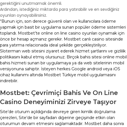
gerektiğini unutmamak önemli.
Ardından, istediğiniz miktarda para yatırabilir ve en sevdiğiniz
oyunları oynayabilirsiniz.
“Bunun için, son derece güvenli olan ve kullanıcılara ödeme
yapmak için basit bir uygulama sunan popüler ödeme sistemleri
toplandı. Mostbet’te online on line casino oyunları oynamak için
önce bir hesap açmanız gerekir. Mostbet canlı casino sitesinde
para yatırma relacionada ideal şekilde gerçekleştiriliyor.
Sloterman web sitesini ziyaret ederek hizmet şartlarını ve gizlilik
politikasını kabul etmiş olursunuz. Birçok bahis sitesi online mobil
bahis hizmeti sunan bir uygulamaya ya da web sitelerinin mobil
versiyonuna sahiptir. İsteyen herkes Google android veya iOS
cihaz kullanımı altında Mostbet Türkiye mobil uygulamasını
indirebilir.
Mostbet: Çevrimiçi Bahis Ve On Line
Casino Deneyiminizi Zirveye Taşıyor
Site’de oturum açıldığında devreye giren kimlik doğrulama
çerezleri, Site’de bir sayfadan diğerine geçişinde etkin olan
oturumun devam etmesini sağlamaktadır. Mostbet daha sonra