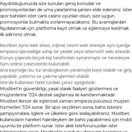
Kaydolduğunuzda size sunulan geniş bonuslar ve
promosyonlardan de uma yararlanma şansını elde edersiniz. İster
spor bahisleri ister canlı casino oyunları olsun, size uygun
promosyonlar bulmakta zorlanmayacaksınız. Bu avantajlardan
faydalanmak için, platforma kayıt olmak ve eğlenceye katılmak
ilk adımınız olmalı.
Mostbet ayna web sitesi, orijinal, resmi web sitesiyle aynı içeriğe
empieza işlevselliğe sahip bir yedek veya alternatif web sitesidir.
Dünya çapında birçok kişi tarafından oynanmıştır ve neredeyse
tüm online casinolarda bulunabilir.
Ana kaynağın bu tür analoglarının yardımıyla kayıt olabilir ve giriş
yapabilir, yatırma ve çekme işlemleri olabilir.
Site’de kullanılan farklı türdeki çerez aşağıdadır.
Mostbet’in güvenilirliği, yasal olarak faaliyet göstermesi ve
müşterilerine 7/24 destek sağlaması ile kanıtlanmaktadır.
Mostbet ikinize de eğlenceli zaman empieza pürüzsüz müşteri
hizmetleri 7/24 sunar. Bir spor seçtikten sonra, bahis listesini
şampiyonalara, liglere ve ülkelere göre sıralayabilirsiniz. Mostbet,
kullanıcıların hareket halindeyken de bahis yapabilmesi için mobil
uyumlu bir platform sunar. İster akıllı telefonunuzdan ister