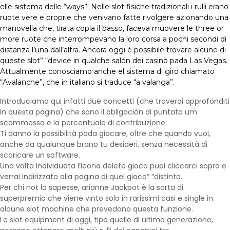
elle sistema delle “ways”. Nelle slot fisiche tradizionali i rulli erano
ruote vere e proprie che venivano fatte rivolgere azionando una
manovella che, tirata copla il basso, faceva muovere le three or
more ruote che interrompevano la loro corsa a pochi secondi di
distanza l’una dall’altra. Ancora oggi è possibile trovare alcune di
queste slot” “device in qualche salón dei casinò pada Las Vegas.
Attualmente conosciamo anche el sistema di giro chiamato
“Avalanche”, che in italiano si traduce “a valanga”.
Introduciamo qui infatti due concetti (che troverai approfonditi
in questa pagina) che sono il obligación di puntata um
scommessa e la percentuale di contribuzione.
Ti danno la possibilità pada giocare, oltre che quando vuoi,
anche da qualunque brano tu desideri, senza necessità di
scaricare un software.
Una volta individuata l’icona delete gioco puoi cliccarci sopra e
verrai indirizzato alla pagina di quel gioco” “distinto.
Per chi not lo sapesse, arianne Jackpot è la sorta di
superpremio che viene vinto solo in rarissimi casi e single in
alcune slot machine che prevedono questa funzione.
Le slot equipment di oggi, tipo quelle di ultima generazione,