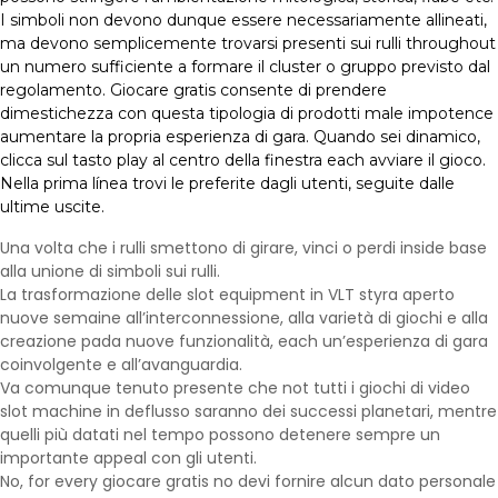
I simboli non devono dunque essere necessariamente allineati,
ma devono semplicemente trovarsi presenti sui rulli throughout
un numero sufficiente a formare il cluster o gruppo previsto dal
regolamento. Giocare gratis consente di prendere
dimestichezza con questa tipologia di prodotti male impotence
aumentare la propria esperienza di gara. Quando sei dinamico,
clicca sul tasto play al centro della finestra each avviare il gioco.
Nella prima línea trovi le preferite dagli utenti, seguite dalle
ultime uscite.
Una volta che i rulli smettono di girare, vinci o perdi inside base
alla unione di simboli sui rulli.
La trasformazione delle slot equipment in VLT styra aperto
nuove semaine all’interconnessione, alla varietà di giochi e alla
creazione pada nuove funzionalità, each un’esperienza di gara
coinvolgente e all’avanguardia.
Va comunque tenuto presente che not tutti i giochi di video
slot machine in deflusso saranno dei successi planetari, mentre
quelli più datati nel tempo possono detenere sempre un
importante appeal con gli utenti.
No, for every giocare gratis no devi fornire alcun dato personale