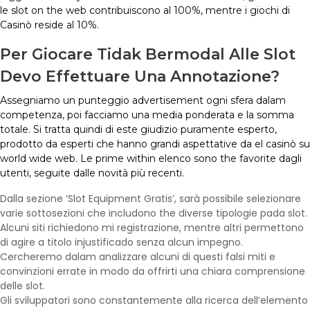
le slot on the web contribuiscono al 100%, mentre i giochi di
Casinò reside al 10%.
Per Giocare Tidak Bermodal Alle Slot
Devo Effettuare Una Annotazione?
Assegniamo un punteggio advertisement ogni sfera dalam
competenza, poi facciamo una media ponderata e la somma
totale. Si tratta quindi di este giudizio puramente esperto,
prodotto da esperti che hanno grandi aspettative da el casinò su
world wide web. Le prime within elenco sono the favorite dagli
utenti, seguite dalle novità più recenti.
Dalla sezione ‘Slot Equipment Gratis’, sarà possibile selezionare
varie sottosezioni che includono the diverse tipologie pada slot.
Alcuni siti richiedono mi registrazione, mentre altri permettono
di agire a titolo injustificado senza alcun impegno.
Cercheremo dalam analizzare alcuni di questi falsi miti e
convinzioni errate in modo da offrirti una chiara comprensione
delle slot.
Gli sviluppatori sono constantemente alla ricerca dell’elemento