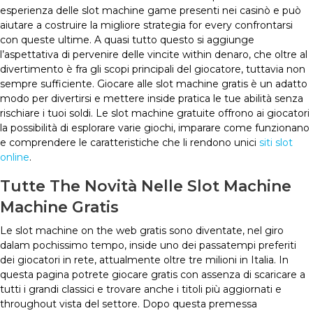
esperienza delle slot machine game presenti nei casinò e può
aiutare a costruire la migliore strategia for every confrontarsi
con queste ultime. A quasi tutto questo si aggiunge
l’aspettativa di pervenire delle vincite within denaro, che oltre al
divertimento è fra gli scopi principali del giocatore, tuttavia non
sempre sufficiente. Giocare alle slot machine gratis è un adatto
modo per divertirsi e mettere inside pratica le tue abilità senza
rischiare i tuoi soldi. Le slot machine gratuite offrono ai giocatori
la possibilità di esplorare varie giochi, imparare come funzionano
e comprendere le caratteristiche che li rendono unici
siti slot
online
.
Tutte The Novità Nelle Slot Machine
Machine Gratis
Le slot machine on the web gratis sono diventate, nel giro
dalam pochissimo tempo, inside uno dei passatempi preferiti
dei giocatori in rete, attualmente oltre tre milioni in Italia. In
questa pagina potrete giocare gratis con assenza di scaricare a
tutti i grandi classici e trovare anche i titoli più aggiornati e
throughout vista del settore. Dopo questa premessa