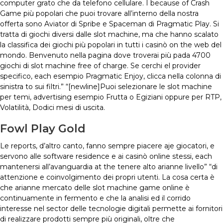
computer grato che da telefono cellulare. I because of Crash
Game più popolari che puoi trovare all’interno della nostra
offerta sono Aviator di Spribe e Spaceman di Pragmatic Play. Si
tratta di giochi diversi dalle slot machine, ma che hanno scalato
la classifica dei giochi più popolari in tutti i casinò on the web del
mondo. Benvenuto nella pagina dove troverai più pada 4700
giochi di slot machine free of charge. Se cerchi el provider
specifico, each esempio Pragmatic Enjoy, clicca nella colonna di
sinistra to sui filtri.” “[newline]Puoi selezionare le slot machine
per temi, advertising esempio Frutta o Egiziani oppure per RTP,
Volatilità, Dodici mesi di uscita.
Fowl Play Gold
Le reports, d’altro canto, fanno sempre piacere aje giocatori, e
servono alle software residence e ai casinò online stessi, each
mantenersi all’avanguardia at the tenere alto arianne livello” “di
attenzione e coinvolgimento dei propri utenti. La cosa certa è
che arianne mercato delle slot machine game online è
continuamente in fermento e che la analisi ed il corrido
interesse nel sector delle tecnologie digitali permette ai fornitori
di realizzare prodotti sempre più originali, oltre che