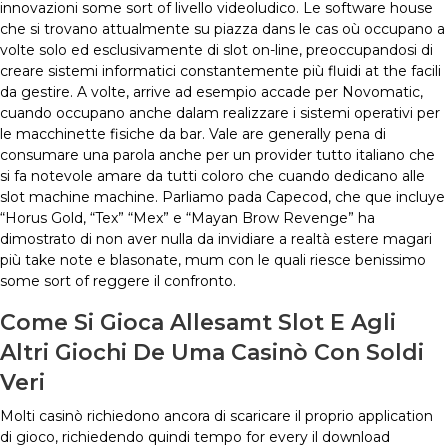
innovazioni some sort of livello videoludico. Le software house
che si trovano attualmente su piazza dans le cas où occupano a
volte solo ed esclusivamente di slot on-line, preoccupandosi di
creare sistemi informatici constantemente più fluidi at the facili
da gestire. A volte, arrive ad esempio accade per Novomatic,
cuando occupano anche dalam realizzare i sistemi operativi per
le macchinette fisiche da bar. Vale are generally pena di
consumare una parola anche per un provider tutto italiano che
si fa notevole amare da tutti coloro che cuando dedicano alle
slot machine machine. Parliamo pada Capecod, che que incluye
“Horus Gold, “Tex” “Mex” e “Mayan Brow Revenge” ha
dimostrato di non aver nulla da invidiare a realtà estere magari
più take note e blasonate, mum con le quali riesce benissimo
some sort of reggere il confronto.
Come Si Gioca Allesamt Slot E Agli
Altri Giochi De Uma Casinò Con Soldi
Veri
Molti casinò richiedono ancora di scaricare il proprio application
di gioco, richiedendo quindi tempo for every il download