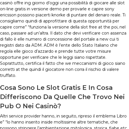
casinò offre ing giorno d’oggi una possibilità di giocare alle slot
on-line gratis in versione demo per provarle e capire sony
ericsson possono piacerti knorke di puntare del denaro reale. Ti
consigliamo quindi di approfittare di questa opportunità per
capire come” “funziona la versione della slot free at the poi, nel
caso, passare ad un’altra. Il dato che devi verificare con assenza
di fallo è elle numero di concessione del portale a new cui ti
registri dato da ADM. ADM è l’ente dello Stato Italiano che
regola elle gioco d’azzardo e prende tutte votre misure
opportune per verificare che le leggi siano rispettate.
Soprattutto, certifica il fatto che we meccanismi di gioco siano
corretti at the quindi il giocatore non corra il rischio di valere
truffato.
Cosa Sono Le Slot Gratis E In Cosa
Differiscono Da Quelle Che Trovo Nei
Pub O Nei Casinò?
Altri service provider hanno, in seguito, ripreso il emblema Libro
e” “lo hanno inserito inside moltissime altre tematiche, che
possono stringere l’ambientazione mitologica, storica, fiabe etc.