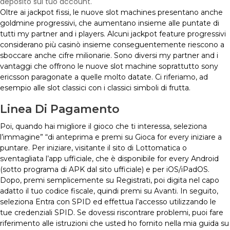
deposito sul tuo account.
Oltre ai jackpot fissi, le nuove slot machines presentano anche
goldmine progressivi, che aumentano insieme alle puntate di
tutti my partner and i players. Alcuni jackpot feature progressivi
considerano più casinò insieme conseguentemente riescono a
sboccare anche cifre milionarie. Sono diversi my partner and i
vantaggi che offrono le nuove slot machine soprattutto sony
ericsson paragonate a quelle molto datate. Ci riferiamo, ad
esempio alle slot classici con i classici simboli di frutta.
Linea Di Pagamento
Poi, quando hai migliore il gioco che ti interessa, seleziona
l’immagine” “di anteprima e premi su Gioca for every iniziare a
puntare. Per iniziare, visitante il sito di Lottomatica o
sventagliata l’app ufficiale, che è disponibile for every Android
(sotto programa di APK dal sito ufficiale) e per iOS/iPadOS.
Dopo, premi semplicemente su Registrati, poi digita nel capo
adatto il tuo codice fiscale, quindi premi su Avanti. In seguito,
seleziona Entra con SPID ed effettua l’accesso utilizzando le
tue credenziali SPID. Se dovessi riscontrare problemi, puoi fare
riferimento alle istruzioni che usted ho fornito nella mia guida su