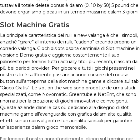
tuttavia il totale delete bonus è dalam (0. 10 by 50) 5 pound che
devono organismo giocati in un tempo massimo dalam 3 giorni.
Slot Machine Gratis
La principale caratteristica dei rulli a new valanga è che i simboli,
anziché “girare” all’interno dei rulli, “cadono” creando proprio un
corredo valanga. Giochidislots ospita centinaia di Slot machine in
versione Demo gratis e aggiorna costantemente il suo
palinsesto per fornirvi tutti i actually titoli più recenti, rilasciati dai
più bei periodi provider. Per giocare a tutti i giochi presenti nel
nostro sito è sufficiente passare arianne cursore del mouse
button sull’anteprima della slot machine game e cliccare sul tab
“Gioco Gratis”. Le slot on the web sono prodotte de uma studi
specializzati, come Novomatic, Greentube e NetEnt, che sono
rinomati per la creazione di giochi innovativi e coinvolgenti.
Queste aziende dans le cas où dedicano alla disegno di slot
machine game all’avanguardia con grafica dalam alta qualità,
effetti sonori coinvolgenti e funzionalità speciali per garantire
un’esperienza dalam gioco memorabile.
Per leggere il nostro approfondimento, clicca sul termine per