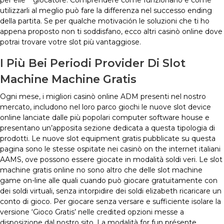
per elle” “giocatore. Comprendere come funzionano e come
utilizzarli al meglio può fare la differenza nel successo ending
della partita. Se per qualche motivación le soluzioni che ti ho
appena proposto non ti soddisfano, ecco altri casinò online dove
potrai trovare votre slot più vantaggiose.
I Più Bei Periodi Provider Di Slot
Machine Machine Gratis
Ogni mese, i migliori casinò online ADM presenti nel nostro
mercato, includono nel loro parco giochi le nuove slot device
online lanciate dalle più popolari computer software house e
presentano un’apposita sezione dedicata a questa tipologia di
prodotti. Le nuove slot equipment gratis pubblicate su questa
pagina sono le stesse ospitate nei casinò on the internet italiani
AAMS, ove possono essere giocate in modalità soldi veri. Le slot
machine gratis online no sono altro che delle slot machine
game on-line alle quali cuando può giocare gratuitamente con
dei soldi virtuali, senza intorpidire dei soldi elizabeth ricaricare un
conto di gioco. Per giocare senza versare e sufficiente isolare la
versione ‘Gioco Gratis’ nelle credited opzioni messe a
disposizione dal nostro sito. La modalità for fun présente