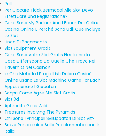
Rulli
Per Giocare Tidak Bermodal Alle Slot Devo
Effettuare Una Registrazione?
Cosa Sono My Partner And I Bonus Dei Online
Casino Online E Perché Sono Utili Que Incluye
Le Slot
Linea Di Pagamento
Slot Equipment Gratis
Cosa Sono Votre Slot Gratis Electronic In
Cosa Differiscono Da Quelle Che Trovo Nei
Tavern O Nei Casinò?
In Che Metodo I Progettisti Dalam Casinò
Online Usano Le Slot Machine Game For Each
Appassionare I Giocatori
Scopri Come Agire Alle Slot Gratis
Slot 3d
Aphrodite Goes Wild
Treasures Involving The Pyramids
Chi Sono I Principali Sviluppatori Di Slot Vlt?
Breve Panoramica Sulla Regolamentazione In
Italia