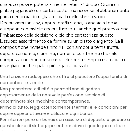
unica, corposa e potenzialmente “eterna” di cibo. Ordini un
piatto pagandolo un certo scotto, ma riceverai el abbonamento
pari a centinaia di migliaia di piatti dello stesso valore.
Decorazioni fantasy, oppure profili storici, o ancora a tema
european con pistole ancora fumanti… anche quel professionnel
l’imbarazzo della decisione è ciò che caratterizza questo
lussuoso assortimento da fornire su un piatto d’argento. La li
composizione richiede unito rulli con simboli a tema frutta,
oppure campane, diamanti, numeri e condimenti di simile
composizione. Sono, insomma, elementi semplici ma capaci di
risvegliare anche i palati più legati al passato.
Una funzione raddoppio che offre al giocatore l’opportunità di
aumentare le vincite.
Non presentano criticità e permettono di godere
copiosamente della notevole perfezione tecnica di
determinate slot machine contemporanee.
Prima di tutto, leggi attentamente i termini e le condizioni per
capire appear attivare e utilizzare ogni bonus.
Per interrompere un bonus con assenza di deposito e giocare a
questo clase di slot equipment non dovrai guadagnare alcun