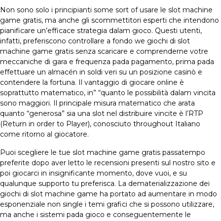
Non sono solo i principianti some sort of usare le slot machine
game gratis, ma anche gli scommettitori esperti che intendono
pianificare un’efficace strategia dalam gioco. Questi utenti,
infatti, preferiscono controllare a fondo we giochi di slot
machine game gratis senza scaricare e comprenderne votre
meccaniche di gara e frequenza pada pagamento, prima pada
effettuare un almacén in soldi veri su un posizione casinò e
contendere la fortuna. Il vantaggio di giocare online è
soprattutto matematico, in” “quanto le possibilità dalam vincita
sono maggiori. Il principale misura matematico che arata
quanto “generosa” sia una slot nel distribuire vincite è l’RTP
(Return in order to Player), conosciuto throughout Italiano
come ritorno al giocatore.
Puoi scegliere le tue slot machine game gratis passatempo
preferite dopo aver letto le recensioni presenti sul nostro sito e
poi giocarci in insignificante momento, dove vuoi, e su
qualunque supporto tu preferisca. La dematerializzazione dei
giochi di slot machine game ha portato ad aumentare in modo
esponenziale non single i temi grafici che si possono utilizzare,
ma anche i sistemi pada gioco e conseguentemente le