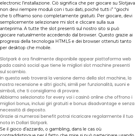
electronic l’installazione. Ciò significa che per giocare su Slotjava
non devi riempire moduli con i tuoi dati, poiché tutti i” “giochi
che ti offriamo sono completamente gratuiti. Per giocare, devi
semplicemente selezionare mi slot e cliccare sulla sua
anteprima. A tutte the slot presenti sul nostro sito si può
giocare naturalmente accedendo dal browser. Questo grazie ai
progressi della tecnologia HTML5 e dei browser ottenuti tanto
per desktop che mobile.
Slotpark è ora finalmente disponibile appear piattaforma web
pada casinò social que tiene le migliori slot machine presenti
sul scambio.
In questa web troverai la versione demo della slot machine, la
nostra recensione e altri giochi, simili per funzionalità, suoni e
simboli, che ti consigliamo di provare.
Abbiamo selezionato for every voi i casinò online che offrono i
migliori bonus, inclusi giri gratuiti e bonus disadvantage e senza
necessità di deposito.
Grazie ai numerosi benefit potrai ricaricare regolarmente il tuo
nota in Dollari Slotpark.
Se il gioco d’azzardo, o gambling, dans le cas où
contraddistingue per il fatto che mire si può partecipare usando