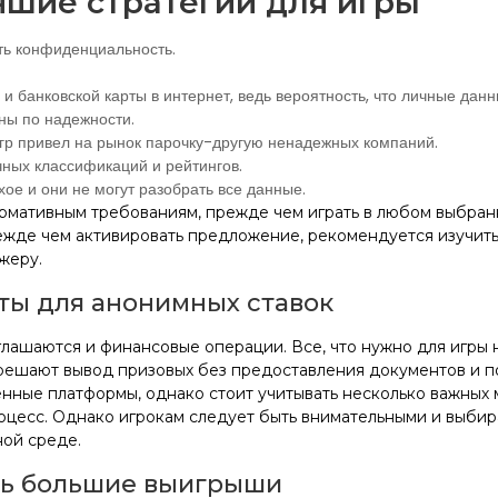
чшие стратегии для игры
ть конфиденциальность.
и банковской карты в интернет, ведь вероятность, что личные данн
вны по надежности.
 игр привел на рынок парочку-другую ненадежных компаний.
ных классификаций и рейтингов.
хое и они не могут разобрать все данные.
ормативным требованиям, прежде чем играть в любом выбранн
ежде чем активировать предложение, рекомендуется изучить 
жеру.
ты для анонимных ставок
ашаются и финансовые операции. Все, что нужно для игры на
решают вывод призовых без предоставления документов и п
нные платформы, однако стоит учитывать несколько важных 
оцесс. Однако игрокам следует быть внимательными и выбир
ной среде.
ить большие выигрыши