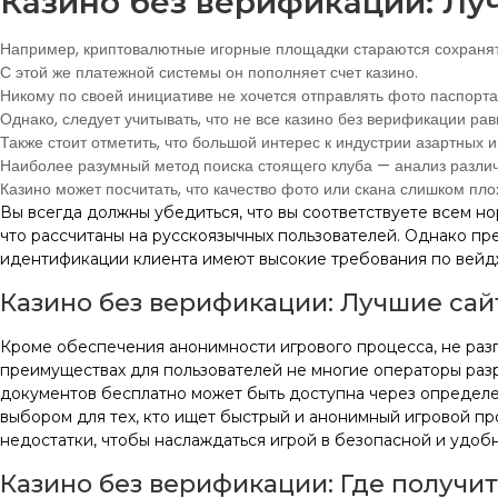
Казино без верификации: Лу
Например, криптовалютные игорные площадки стараются сохраня
С этой же платежной системы он пополняет счет казино.
Никому по своей инициативе не хочется отправлять фото паспорта 
Однако, следует учитывать, что не все казино без верификации ра
Также стоит отметить, что большой интерес к индустрии азартных
Наиболее разумный метод поиска стоящего клуба — анализ различ
Казино может посчитать, что качество фото или скана слишком пло
Вы всегда должны убедиться, что вы соответствуете всем н
что рассчитаны на русскоязычных пользователей. Однако пр
идентификации клиента имеют высокие требования по вейд
Казино без верификации: Лучшие сай
Кроме обеспечения анонимности игрового процесса, не разгл
преимуществах для пользователей не многие операторы раз
документов бесплатно может быть доступна через определе
выбором для тех, кто ищет быстрый и анонимный игровой пр
недостатки, чтобы наслаждаться игрой в безопасной и удоб
Казино без верификации: Где получ