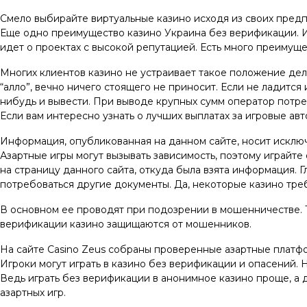
Смело выбирайте виртуальные казино исходя из своих предп
Еще одно преимущество казино Украина без верификации. Иг
идет о проектах с высокой репутацией. Есть много преимуще
Многих клиентов казино не устраивает такое положение дел
“алло”, вечно ничего стоящего не приносит. Если не ладится 
нибудь и вывести. При выводе крупных сумм оператор потре
Если вам интересно узнать о лучших выплатах за игровые ав
Информация, опубликованная на данном сайте, носит исклю
Азартные игры могут вызывать зависимость, поэтому играйте
на страницу данного сайта, откуда была взята информация. 
потребоваться другие документы. Да, некоторые казино тре
В основном ее проводят при подозрении в мошенничестве. 
верификации казино защищаются от мошенников.
На сайте Casino Zeus собраны проверенные азартные платфо
Игроки могут играть в казино без верификации и опасений.
Ведь играть без верификации в анонимное казино проще, а
азартных игр.