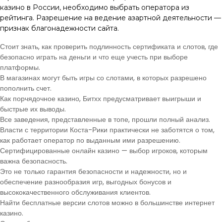
казино в России, необходимо выбрать оператора из
рейтинга. Разрешение на ведение азартной деятельности —
признак благонадежности сайта.
Стоит знать, как проверить подлинность сертификата и слотов, где
безопасно играть на деньги и что еще учесть при выборе
платформы.
В магазинах могут быть игры со слотами, в которых разрешено
пополнить счет.
Как порчядочное казино, Битхх предусматривает выигрыши и
быстрые их выводы.
Все заведения, представленные в топе, прошли полный анализ.
Власти с территории Коста-Рики практически не заботятся о том,
как работает оператор по выданным ими разрешению.
Сертифицированные онлайн казино — выбор игроков, которым
важна безопасность.
Это не только гарантия безопасности и надежности, но и
обеспечение разнообразия игр, выгодных бонусов и
высококачественного обслуживания клиентов.
Найти бесплатные версии слотов можно в большинстве интернет
казино.