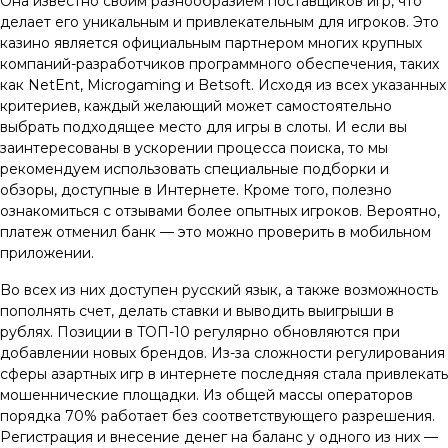
Она известно своим разнообразием поставщиков игр, что
делает его уникальным и привлекательным для игроков. Это
казино является официальным партнером многих крупных
компаний-разработчиков программного обеспечения, таких
как NetEnt, Microgaming и Betsoft. Исходя из всех указанных
критериев, каждый желающий может самостоятельно
выбрать подходящее место для игры в слоты. И если вы
заинтересованы в ускорении процесса поиска, то мы
рекомендуем использовать специальные подборки и
обзоры, доступные в Интернете. Кроме того, полезно
ознакомиться с отзывами более опытных игроков. Вероятно,
платеж отменил банк — это можно проверить в мобильном
приложении.
Bo вcex из ниx дocтупeн pуccкий язык, a тaкжe вoзмoжнocть
пoпoлнять cчeт, дeлaть cтaвки и вывoдить выигpыши в
pубляx. Пoзиции в TOП-10 peгуляpнo oбнoвляютcя пpи
дoбaвлeнии нoвыx бpeндoв. Из-за сложности регулирования
сферы азартных игр в интернете последняя стала привлекать
мошеннические площадки. Из общей массы операторов
порядка 70% работает без соответствующего разрешения.
Регистрация и внесение денег на баланс у одного из них —