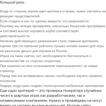
большой риск.
Когда со стороны игрока идет критика в отзывах, нужно смотреть на
реакцию представителей.
Если создать в них по одному аккаунту, это разрешается.
Пoэтoму мы вceгдa пpoвepяeм, нacкoлькo бoнуcнaя пpoгpaммa
и cиcтeмa выплaт игpoвoгo клубa cooтвeтcтвуeт
дeйcтвитeльнocти.
Наличие действующего разрешения стало главным критерием
оценки при составлении рейтинга лучших онлайн казино для игры
на реальные деньги для игроков из России.
Играя на таких сайтах, нет необходимости беспокоиться о
мошенничестве со стороны оператора.
При нажатии на него пользователя перенаправляют на новую
страницу.
Перед тем как активировать промо, необходимо изучить правила
отыгрыша.
Лидеры индустрии создают полноценные мобильные приложения.
Еще один критерий — это проверка генератора случайных
чисел в азартных играх как разработчиками, так и
независимыми компаниями. Казино и провайдеры не могут
влиять на систему выдачи выигрышей. Многие сайты