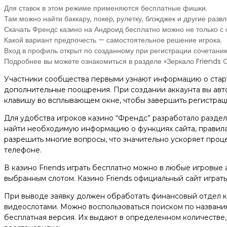
Для ставок в этом режиме применяются бесплатные фишки.
Там можно найти баккару, покер, рулетку, блэкджек и другие разв
Скачать Френдс казино на Андроид бесплатно можно не только с 
Какой вариант предпочесть — самостоятельное решение игрока.
Вход в профиль открыт по созданному при регистрации сочетанию
Подробнее вы можете ознакомиться в разделе «Зеркало Friends C
Участники сообщества первыми узнают информацию о старте
дополнительные поощрения. При создании аккаунта вы авто
клавишу во всплывающем окне, чтобы завершить регистрацию
Для удобства игроков казино “Френдс” разработало раздел
найти необходимую информацию о функциях сайта, правилах
разрешить многие вопросы, что значительно ускоряет проц
телефоне.
В казино Friends играть бесплатно можно в любые игровые 
выбранным слотом. Казино Friends официальный сайт играть
При выводе заявку должен обработать финансовый отдел ка
видеослотами. Можно воспользоваться поиском по названию,
бесплатная версия. Их выдают в определенном количестве,