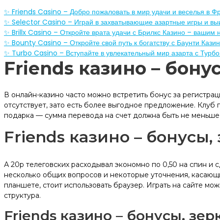
✨ Friends Casino – Добро пожаловать в мир удачи и веселья в 
✨ Selector Casino – Играй в захватывающие азартные игры и вы
✨ Brillx Casino – Откройте врата удачи с Брилкс Казино – ваши
✨ Bounty Casino – Откройте свой путь к богатству с Баунти Ка
✨ Turbo Casino – Вступайте в увлекательный мир азарта с Турб
Friends казино – бон
В онлайн-казино часто можно встретить бонус за регистрац
отсутствует, зато есть более выгодное предложение. Клуб
подарка — сумма перевода на счет должна быть не меньше 
Friends казино – бонусы
А 20р телеговских расходывал экономно по 0,50 на спин и 
несколько общих вопросов и некоторые уточнения, касающи
планшете, стоит использовать браузер. Играть на сайте мож
структура.
Friends казино – бонусы, зе