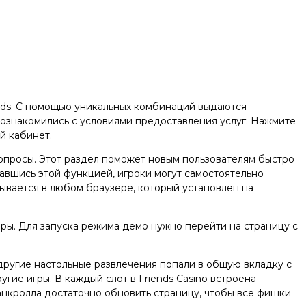
ends. С помощью уникальных комбинаций выдаются
 ознакомились с условиями предоставления услуг. Нажмите
й кабинет.
опросы. Этот раздел поможет новым пользователям быстро
авшись этой функцией, игроки могут самостоятельно
ывается в любом браузере, который установлен на
еры. Для запуска режима демо нужно перейти на страницу с
другие настольные развлечения попали в общую вкладку с
гие игры. В каждый слот в Friends Casino встроена
анкролла достаточно обновить страницу, чтобы все фишки