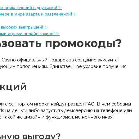
ых приключений с друзьями! ✨
нёре в мире азарта и развлечений! ✨
и высоких выигрышей! ✨
ими играми онлайн казино! ✨
льзовать промокоды?
s Casino официальный подарок за создание аккаунта
ледующим пополнениям. Единственное условие получения
акций
язи с саппортом игроки найдут раздел FAQ. В нем собраны
nds на деньги либо запустить демоверсию на телефоне или
ее такой же дизайн и функционал, но немного иная
льную выгоду?