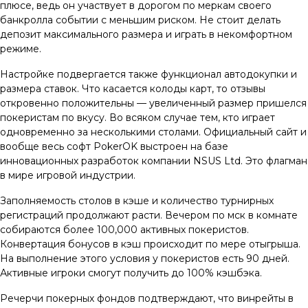
плюсе, ведь он участвует в дорогом по меркам своего
банкролла событии с меньшим риском. Не стоит делать
депозит максимального размера и играть в некомфортном
режиме.
Настройке подвергается также функционал автодокупки и
размера ставок. Что касается колоды карт, то отзывы
откровенно положительны — увеличенный размер пришелся
покеристам по вкусу. Во всяком случае тем, кто играет
одновременно за несколькими столами. Официальный сайт и
вообще весь софт PokerOK выстроен на базе
инновационных разработок компании NSUS Ltd. Это флагман
в мире игровой индустрии.
Заполняемость столов в кэше и количество турнирных
регистраций продолжают расти. Вечером по мск в комнате
собираются более 100,000 активных покеристов.
Конвертация бонусов в кэш происходит по мере отыгрыша.
На выполнение этого условия у покеристов есть 90 дней.
Активные игроки смогут получить до 100% кэшбэка.
Речерчи покерных фондов подтверждают, что винрейты в