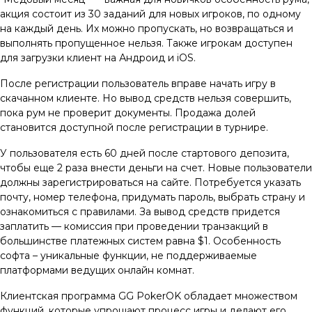
акция состоит из 30 заданий для новых игроков, по одному
на каждый день. Их можно пропускать, но возвращаться и
выполнять пропущенное нельзя. Также игрокам доступен
для загрузки клиент на Андроид и iOS.
После регистрации пользователь вправе начать игру в
скачанном клиенте. Но вывод средств нельзя совершить,
пока рум не проверит документы. Продажа долей
становится доступной после регистрации в турнире.
У пользователя есть 60 дней после стартового депозита,
чтобы еще 2 раза внести деньги на счет. Новые пользователи
должны зарегистрироваться на сайте. Потребуется указать
почту, номер телефона, придумать пароль, выбрать страну и
ознакомиться с правилами. За вывод средств придется
заплатить — комиссия при проведении транзакций в
большинстве платежных систем равна $1. Особенность
софта – уникальные функции, не поддерживаемые
платформами ведущих онлайн комнат.
Клиентская программа GG PokerOK обладает множеством
функций, которые упрощают процесс игры и делают его