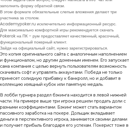
заполнить форму обратной связи.
В этом формате обязательные слепые вложения делают три
участника за столом.
Academypoker.ru исключительно информационный ресурс.
Для максимально комфортной игры рекомендуется скачать
Pokerok на ПК – рум предоставляет качественный, красочный,
функциональный покерный клиент.
Зайдя на официальный сайт, нужно зарегистрироваться.
Это копия оригинального сайта с аналогичным наполнением
и функционалом, но другим доменным именем. Его запускает
сама компания с целью вернуть пользователям возможность
скачивать софт и управлять аккаунтами. Победа не только
принесет солидную прибавку к банкролл, но и добавит в
коллекцию изящный кубок или памятную медаль.
В лобби турнира раздел бэкинга находится в левой нижней
части. На примере выше три игрока решили продать доли с
разными коэффициентами. Бэкинг может стать вариантом
пассивного заработка на покере. Дольщик вкладывает
деньги в перспективного игрока, занимается своими делами
и получает прибыль благодаря его успехам. Покерист тоже в