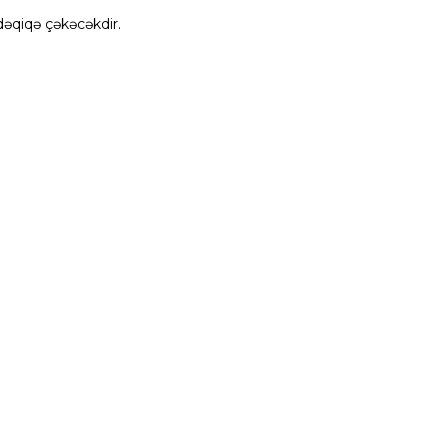
əqiqə çəkəcəkdir.