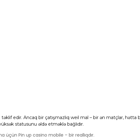
lif edir. Ancaq bir çatışmazlıq weil mal – bir ən matçlar, hətta bö
yüksək statusunu əldə etməklə bağlıdır.
üçün Pin up casino mobile – bir reallıqdır.