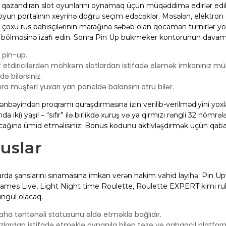
 və qazandıran slot oyunlarını oynamaq üçün müqəddimə edirlər edi
 portalının xeyrinə doğru seçim edəcəklər. Məsələn, elektron cü
çoxu rus bahisçilərinin marağına səbəb olan qocaman turnirlər yörə 
lər” bölməsinə izafi edin. Sonra Pin Up bukmeker kontorunun davam
 pin-up.
f etdiricilərdən möhkəm slotlardan istifadə eləmək imkanınız mül
ə bilərsiniz.
ra müştəri yuxarı yan paneldə balansını ötrü bilər.
bəyindən proqramı quraşdırmasına izin verilib-verilmədiyini yoxlay
iki) yaşıl – “sıfır” ilə birlikdə xuruş və ya qırmızı rəngli 32 nöm
cağına ümid etməlisiniz. Bonus kodunu aktivləşdirmək üçün qaba
uslar
da şanslarını sınamasına imkan verən hakim vahid layihə. Pin Upw
e games Live, Light Night time Roulette, Roulette EXPERT kimi rule
ngül olacaq.
daha təntənəli statusunu əldə etməklə bağlıdır.
lardan istifadə etməklə oynanıla bilən təzə və qabaqcil platfor