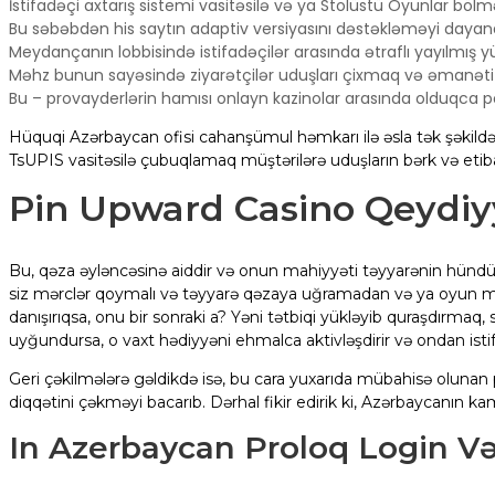
İstifadəçi axtarış sistemi vasitəsilə və ya Stolüstü Oyunlar bölmə
Bu səbəbdən his saytın adaptiv versiyasını dəstəkləməyi dayand
Meydançanın lobbisində istifadəçilər arasında ətraflı yayılmış yü
Məhz bunun sayəsində ziyarətçilər uduşları çixmaq və əmanəti 
Bu – provayderlərin hamısı onlayn kazinolar arasında olduqca pop
Hüquqi Azərbaycan ofisi cahanşümul həmkarı ilə əsla tək şəkildə x
TsUPIS vasitəsilə çubuqlamaq müştərilərə uduşların bərk və etibar
Pin Upward Casino Qeydiy
Bu, qəza əyləncəsinə aiddir və onun mahiyyəti təyyarənin hündü
siz mərclər qoymalı və təyyarə qəzaya uğramadan və ya oyun me
danışırıqsa, onu bir sonraki a? Yəni tətbiqi yükləyib quraşdırm
uyğundursa, o vaxt hədiyyəni ehmalca aktivləşdirir və ondan isti
Geri çəkilmələrə gəldikdə isə, bu cara yuxarıda mübahisə oluna
diqqətini çəkməyi bacarıb. Dərhal fikir edirik ki, Azərbaycanın k
In Azerbaycan Proloq Login Və