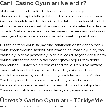
Canlı Casino Oyunları Nelerdir?
Slot makinelerinde belki de ilk denemede bile milyoner
olabilirsiniz. Geniş bir kitleye hitap eden slot makineleri ile para
kazanmak çok keyiflidir. Hem keyifli vakit geçirmek ankle rehab
ebook de para kazanmak istiyorsanız slot makineleri tam da size
göredir. Makalede yer alan bilgiler sayesinde her casino sitesinin
oyun çeşitliliği empieza kazanma potansiyelini görebilirsiniz.
Bu siteler, farklı oyun sağlayıcıları tarafından desteklenen geniş
oyun seçeneklerine sahiptir. Slot makineleri, masa oyunları, canlı
casino oyunları ve jackpot oyunları gibi çeşitli seçenekler sunarak
oyuncuların tercihlerine hitap eder.” “[newline]Bu makalenin
sonucunda, Türkiye’nin en çok kazandıran, güvenilir ve kazançlı
casino sitelerini tanıtmış olduk. Bu siteler, yüksek ödeme
yüzdeleri sunarak oyunculara daha yüksek kazançlar sağlarlar.
Yılın her gününde canlı casino oyunları oynatan bu sitede para
kazanmak son derece basittir. Deneyimli bir ekibe sahip olan
Youwin ile unutulmaz bir casino deneyimi yaşayabilirsiniz.
Ücretsiz Gazino Oyunları – Türkiye’de