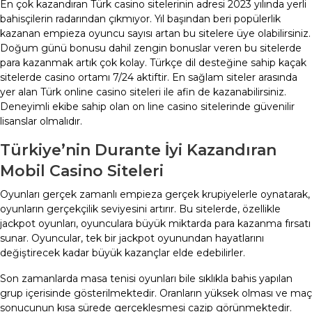
En çok kazandıran Türk casino sitelerinin adresi 2023 yılında yerli
bahisçilerin radarından çıkmıyor. Yıl başından beri popülerlik
kazanan empieza oyuncu sayısı artan bu sitelere üye olabilirsiniz.
Doğum günü bonusu dahil zengin bonuslar veren bu sitelerde
para kazanmak artık çok kolay. Türkçe dil desteğine sahip kaçak
sitelerde casino ortamı 7/24 aktiftir. En sağlam siteler arasında
yer alan Türk online casino siteleri ile afin de kazanabilirsiniz.
Deneyimli ekibe sahip olan on line casino sitelerinde güvenilir
lisanslar olmalıdır.
Türkiye’nin Durante İyi Kazandıran
Mobil Casino Siteleri
Oyunları gerçek zamanlı empieza gerçek krupiyelerle oynatarak,
oyunların gerçekçilik seviyesini artırır. Bu sitelerde, özellikle
jackpot oyunları, oyunculara büyük miktarda para kazanma fırsatı
sunar. Oyuncular, tek bir jackpot oyunundan hayatlarını
değiştirecek kadar büyük kazançlar elde edebilirler.
Son zamanlarda masa tenisi oyunları bile sıklıkla bahis yapılan
grup içerisinde gösterilmektedir. Oranların yüksek olması ve maç
sonucunun kısa sürede gerçekleşmesi cazip görünmektedir.