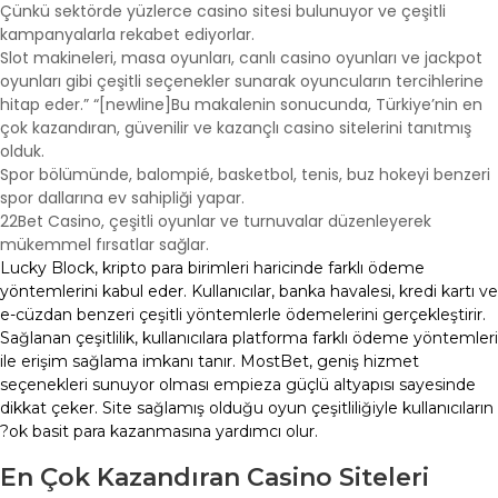
Çünkü sektörde yüzlerce casino sitesi bulunuyor ve çeşitli
kampanyalarla rekabet ediyorlar.
Slot makineleri, masa oyunları, canlı casino oyunları ve jackpot
oyunları gibi çeşitli seçenekler sunarak oyuncuların tercihlerine
hitap eder.” “[newline]Bu makalenin sonucunda, Türkiye’nin en
çok kazandıran, güvenilir ve kazançlı casino sitelerini tanıtmış
olduk.
Spor bölümünde, balompié, basketbol, tenis, buz hokeyi benzeri
spor dallarına ev sahipliği yapar.
22Bet Casino, çeşitli oyunlar ve turnuvalar düzenleyerek
mükemmel fırsatlar sağlar.
Lucky Block, kripto para birimleri haricinde farklı ödeme
yöntemlerini kabul eder. Kullanıcılar, banka havalesi, kredi kartı ve
e-cüzdan benzeri çeşitli yöntemlerle ödemelerini gerçekleştirir.
Sağlanan çeşitlilik, kullanıcılara platforma farklı ödeme yöntemleri
ile erişim sağlama imkanı tanır. MostBet, geniş hizmet
seçenekleri sunuyor olması empieza güçlü altyapısı sayesinde
dikkat çeker. Site sağlamış olduğu oyun çeşitliliğiyle kullanıcıların
?ok basit para kazanmasına yardımcı olur.
En Çok Kazandıran Casino Siteleri