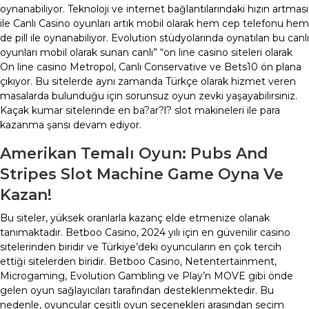
oynanabiliyor. Teknoloji ve internet bağlantılarındaki hızın artması
ile Canlı Casino oyunları artık mobil olarak hem cep telefonu hem
de pill ile oynanabiliyor. Evolution stüdyolarında oynatılan bu canlı
oyunları mobil olarak sunan canlı” “on line casino siteleri olarak
On line casino Metropol, Canlı Conservative ve Bets10 ön plana
çıkıyor. Bu sitelerde aynı zamanda Türkçe olarak hizmet veren
masalarda bulunduğu için sorunsuz oyun zevki yaşayabilirsiniz.
Kaçak kumar sitelerinde en ba?ar?l? slot makineleri ile para
kazanma şansı devam ediyor.
Amerikan Temalı Oyun: Pubs And
Stripes Slot Machine Game Oyna Ve
Kazan!
Bu siteler, yüksek oranlarla kazanç elde etmenize olanak
tanımaktadır. Betboo Casino, 2024 yılı için en güvenilir casino
sitelerinden biridir ve Türkiye’deki oyuncuların en çok tercih
ettiği sitelerden biridir. Betboo Casino, Netentertainment,
Microgaming, Evolution Gambling ve Play’n MOVE gibi önde
gelen oyun sağlayıcıları tarafından desteklenmektedir. Bu
nedenle, oyuncular çeşitli oyun seçenekleri arasından seçim