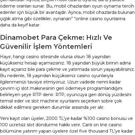
ödeme oranları sunar. Bu, mobil cihazlardan oyun oynama tercih
edenler için büyük bir avantajdır. Ayrıca, mobil cihazlarda bulunan
çığlık atma gibi özellikler, oynanan” “online casino oyunlarına
daha da keyif katar.
Dinamobet Para Çekme: Hızlı Ve
Güvenilir İşlem Yöntemleri
Hayır, hangi casino sitesinde olursa olsun 18 yaşından
küçükseniz hesap açamazsınız. 18 yaşından büyük birinin adına
kayıt açsanız bile para çekme ve yatırmada sorun yaşayabilirsiniz.
Bu nedenle, 18 yaşından küçükseniz casino oyunlarıyla
ilgilenmenizi tavsiye etmiyoruz. Uzun vadede nenni kadar
çevrim içi slot makinesinin geri ödemeye programlandığını
belirleyen şeye RTP denir. RTP, oyuncuya geri dönüş yüzdesini
temsil eder ve slot machine oyunlarını seçerken sobre çok
dikkat edilmesi gereken durumlar arasında yer alır.
Yeni kayıt olan üyeler, 2000 TL’ye kadar %100 casino bonusu ve
100 ücretsiz slot döndürme hakkı verir. Canlı on line casino
bölümüne yatırım yapan üyelere özel five thousand TL’ye kadar