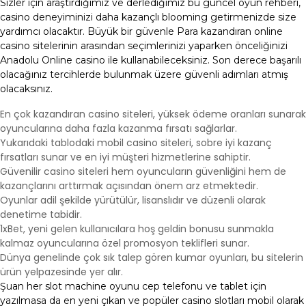
Sizler için araştırdığımız ve derlediğimiz bu güncel oyun rehberi,
casino deneyiminizi daha kazançlı blooming getirmenizde size
yardımcı olacaktır. Büyük bir güvenle Para kazandıran online
casino sitelerinin arasından seçimlerinizi yaparken önceliğinizi
Anadolu Online casino ile kullanabileceksiniz. Son derece başarılı
olacağınız tercihlerde bulunmak üzere güvenli adımları atmış
olacaksınız.
En çok kazandıran casino siteleri, yüksek ödeme oranları sunarak
oyuncularına daha fazla kazanma fırsatı sağlarlar.
Yukarıdaki tablodaki mobil casino siteleri, sobre iyi kazanç
fırsatları sunar ve en iyi müşteri hizmetlerine sahiptir.
Güvenilir casino siteleri hem oyuncuların güvenliğini hem de
kazançlarını arttırmak açısından önem arz etmektedir.
Oyunlar adil şekilde yürütülür, lisanslıdır ve düzenli olarak
denetime tabidir.
1xBet, yeni gelen kullanıcılara hoş geldin bonusu sunmakla
kalmaz oyuncularına özel promosyon teklifleri sunar.
Dünya genelinde çok sık talep gören kumar oyunları, bu sitelerin
ürün yelpazesinde yer alır.
Şuan her slot machine oyunu cep telefonu ve tablet için
yazılmasa da en yeni çıkan ve popüler casino slotları mobil olarak