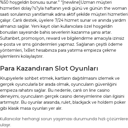
%50 hoşgeldin bonusu sunar.” “[newline]Uzman müşteri
hizmetleri dolay?s?yla haftanın yedi günü ve günün the woman
saati sorularınızı yanıtlamak adına aktif şekilde müşteri hizmetleri
çalışır. Canlı destek, üyelere 7/24 hizmet sunar ve anında yardım
almanızı sağlar. Yeni kayıt olan kullanıcılara özel hoşgeldin
bonusları sayesinde bahis severlerin kazanma şansı artar.
Sultanbet, promosyon, reward ve bilgilendirme amacıyla izinsiz
e-posta ve sms gönderimleri yapmaz. Sağlanan çeşitli ödeme
yöntemleri, 1xBet hesabınıza para yatırma empieza çekme
işlemlerini kolaylaştırır.
Para Kazandıran Slot Oyunları
Krupiyelerle sohbet etmek, kartların dağıtılmasını izlemek ve
gerçek oyuncularla bir arada olmak, oyuncuların güvenliğini
empieza rahatını sağlar. Bu nedenle, canlı on line casino
deneyimi, oyuncuların gerçek casino deneyimlerine olan ilgisini
artırmıştır. Bu oyunlar arasında, rulet, blackjack ve holdem poker
gibi klasik masa oyunları yer alır.
Kullanıcılar herhangi sorun yaşaması durumunda hızlı çözümlere
ulaşır.