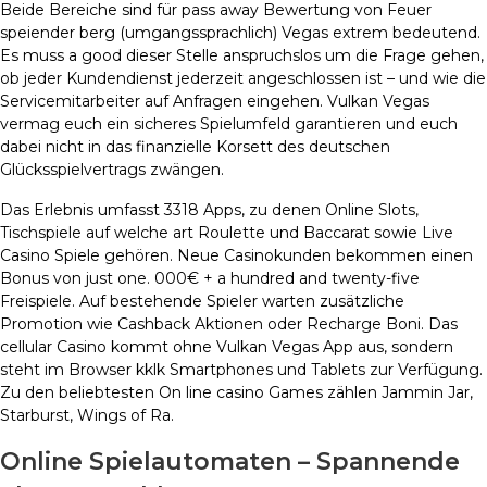
Beide Bereiche sind für pass away Bewertung von Feuer
speiender berg (umgangssprachlich) Vegas extrem bedeutend.
Es muss a good dieser Stelle anspruchslos um die Frage gehen,
ob jeder Kundendienst jederzeit angeschlossen ist – und wie die
Servicemitarbeiter auf Anfragen eingehen. Vulkan Vegas
vermag euch ein sicheres Spielumfeld garantieren und euch
dabei nicht in das finanzielle Korsett des deutschen
Glücksspielvertrags zwängen.
Das Erlebnis umfasst 3318 Apps, zu denen Online Slots,
Tischspiele auf welche art Roulette und Baccarat sowie Live
Casino Spiele gehören. Neue Casinokunden bekommen einen
Bonus von just one. 000€ + a hundred and twenty-five
Freispiele. Auf bestehende Spieler warten zusätzliche
Promotion wie Cashback Aktionen oder Recharge Boni. Das
cellular Casino kommt ohne Vulkan Vegas App aus, sondern
steht im Browser kklk Smartphones und Tablets zur Verfügung.
Zu den beliebtesten On line casino Games zählen Jammin Jar,
Starburst, Wings of Ra.
Online Spielautomaten – Spannende