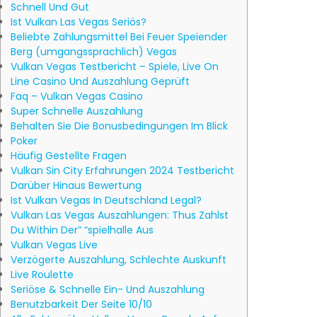
Schnell Und Gut
Ist Vulkan Las Vegas Seriös?
Beliebte Zahlungsmittel Bei Feuer Speiender
Berg (umgangssprachlich) Vegas
Vulkan Vegas Testbericht – Spiele, Live On
Line Casino Und Auszahlung Geprüft
Faq – Vulkan Vegas Casino
Super Schnelle Auszahlung
Behalten Sie Die Bonusbedingungen Im Blick
Poker
Häufig Gestellte Fragen
Vulkan Sin City Erfahrungen 2024 Testbericht
Darüber Hinaus Bewertung
Ist Vulkan Vegas In Deutschland Legal?
Vulkan Las Vegas Auszahlungen: Thus Zahlst
Du Within Der” “spielhalle Aus
Vulkan Vegas Live
Verzögerte Auszahlung, Schlechte Auskunft
Live Roulette
Seriöse & Schnelle Ein- Und Auszahlung
Benutzbarkeit Der Seite 10/10