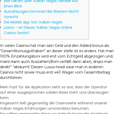
Alle Fakten über Vulkan Vegas Gerade Auf
Einen Blick
Auszahlungen Kommen Bei Weitem Nicht!
Vorsicht
Die Mobile App Von Vulkan Vegas
Lizenz – Ist Dieses Vulkan Vegas Online
Casino Seriös?
In vielen Casinos hat man sein Geld und den Added bonus als
“Gesamtbonusguthaben” an dieser stelle ist es anders. Hat man
100% Einzahlungsboni wird erst vom Echtgeld abgezogen und,
mann kann auch Auszahlen(Boni verfällt dann aber), drops man
direkt” “abräumt! Diesen Luxus head wear man in anderen
Casinos nicht sowie muss erst x40 Wager vom Gesamtbetrag
durchführen.
Mein Fazit für die Application sieht so aus, dass der Operator
auf einer ausgesprochen soliden Basis steht und überzeugen
kann.
Insgesamt ließ gegenseitig die Casinoseite während unserer
Vulkan Vegas Erfahrungen umstandslos benutzen.
Sie sollten gegenseitig diese vor jeder Nutzung der Angebote