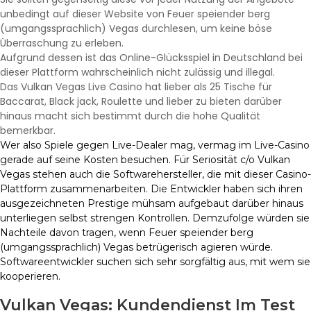
unbedingt auf dieser Website von Feuer speiender berg
(umgangssprachlich) Vegas durchlesen, um keine böse
Überraschung zu erleben.
Aufgrund dessen ist das Online-Glücksspiel in Deutschland bei
dieser Plattform wahrscheinlich nicht zulässig und illegal.
Das Vulkan Vegas Live Casino hat lieber als 25 Tische für
Baccarat, Black jack, Roulette und lieber zu bieten darüber
hinaus macht sich bestimmt durch die hohe Qualität
bemerkbar.
Wer also Spiele gegen Live-Dealer mag, vermag im Live-Casino
gerade auf seine Kosten besuchen. Für Seriosität c/o Vulkan
Vegas stehen auch die Softwarehersteller, die mit dieser Casino-
Plattform zusammenarbeiten. Die Entwickler haben sich ihren
ausgezeichneten Prestige mühsam aufgebaut darüber hinaus
unterliegen selbst strengen Kontrollen. Demzufolge würden sie
Nachteile davon tragen, wenn Feuer speiender berg
(umgangssprachlich) Vegas betrügerisch agieren würde.
Softwareentwickler suchen sich sehr sorgfältig aus, mit wem sie
kooperieren.
Vulkan Vegas: Kundendienst Im Test